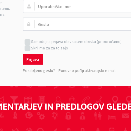
am
Uporabniško
orumu.
ime:
i s
Geslo:
Samodejna prijava ob vsakem obisku (priporočamo)
Skrij me za za to sejo
Prijava
Pozabljeno geslo?
|
Ponovno pošlji aktivacijski e-mail
MENTARJEV IN PREDLOGOV GLED