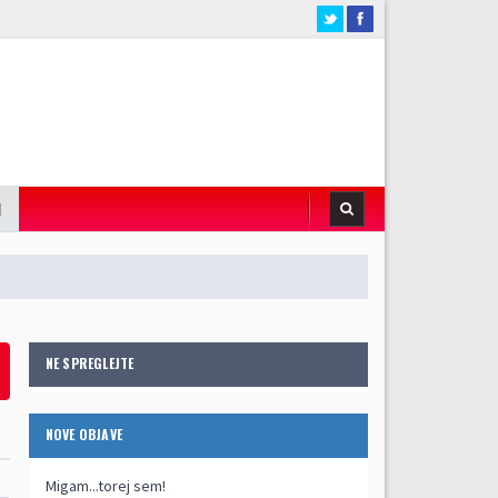
I
NE SPREGLEJTE
NOVE OBJAVE
Migam...torej sem!