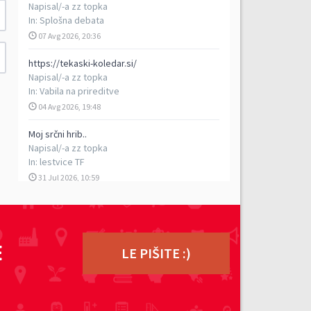
Napisal/-a
zz topka
In:
Splošna debata
07 Avg 2026, 20:36
https://tekaski-koledar.si/
Napisal/-a
zz topka
In:
Vabila na prireditve
04 Avg 2026, 19:48
Moj srčni hrib..
Napisal/-a
zz topka
In:
lestvice TF
31 Jul 2026, 10:59
5. vzpon na Porezen
Napisal/-a
vencelj
In:
Poročila s prireditev
E
29 Jul 2026, 17:13
LE PIŠITE :)
TEK DVOJK - petkilometrski rekreativni tek v
dvoje, 5. 9. 2026
Napisal/-a
ziga