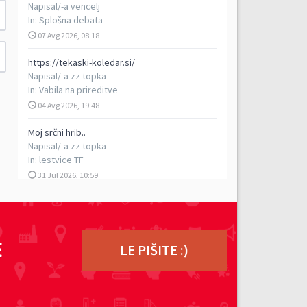
Napisal/-a
vencelj
In:
Splošna debata
07 Avg 2026, 08:18
https://tekaski-koledar.si/
Napisal/-a
zz topka
In:
Vabila na prireditve
04 Avg 2026, 19:48
Moj srčni hrib..
Napisal/-a
zz topka
In:
lestvice TF
31 Jul 2026, 10:59
5. vzpon na Porezen
Napisal/-a
vencelj
In:
Poročila s prireditev
E
29 Jul 2026, 17:13
LE PIŠITE :)
TEK DVOJK - petkilometrski rekreativni tek v
dvoje, 5. 9. 2026
Napisal/-a
ziga