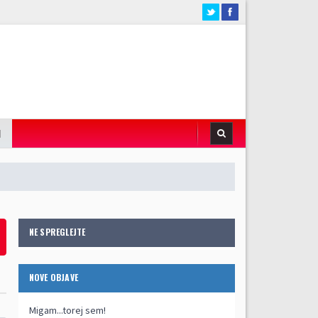
I
NE SPREGLEJTE
NOVE OBJAVE
Migam...torej sem!