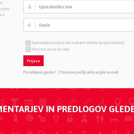
am
Uporabniško
orumu.
ime:
i s
Geslo:
Samodejna prijava ob vsakem obisku (priporočamo)
Skrij me za za to sejo
Prijava
Pozabljeno geslo?
|
Ponovno pošlji aktivacijski e-mail
MENTARJEV IN PREDLOGOV GLED