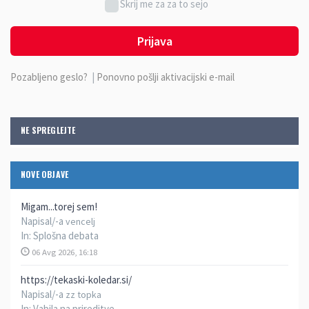
Skrij me za za to sejo
Prijava
Pozabljeno geslo?
|
Ponovno pošlji aktivacijski e-mail
NE SPREGLEJTE
NOVE OBJAVE
Migam...torej sem!
Napisal/-a
vencelj
In:
Splošna debata
06 Avg 2026, 16:18
https://tekaski-koledar.si/
Napisal/-a
zz topka
In:
Vabila na prireditve