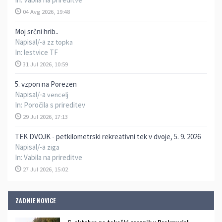
04 Avg 2026, 19:48
Moj srčni hrib..
Napisal/-a
zz topka
In:
lestvice TF
31 Jul 2026, 10:59
5. vzpon na Porezen
Napisal/-a
vencelj
In:
Poročila s prireditev
29 Jul 2026, 17:13
TEK DVOJK - petkilometrski rekreativni tek v dvoje, 5. 9. 2026
Napisal/-a
ziga
In:
Vabila na prireditve
27 Jul 2026, 15:02
ZADNJE NOVICE