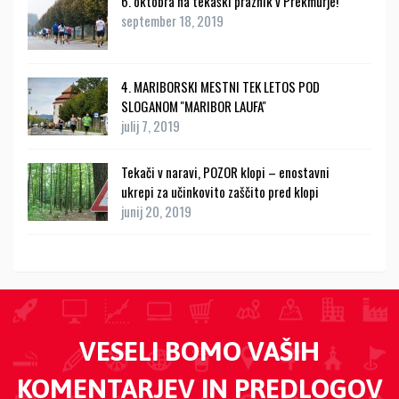
6. oktobra na tekaški praznik v Prekmurje!
september 18, 2019
4. MARIBORSKI MESTNI TEK LETOS POD
SLOGANOM ''MARIBOR LAUFA''
julij 7, 2019
Tekači v naravi, POZOR klopi – enostavni
ukrepi za učinkovito zaščito pred klopi
junij 20, 2019
VESELI BOMO VAŠIH
KOMENTARJEV IN PREDLOGOV