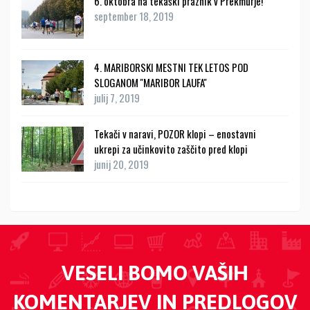
6. oktobra na tekaški praznik v Prekmurje!
september 18, 2019
4. MARIBORSKI MESTNI TEK LETOS POD
SLOGANOM ''MARIBOR LAUFA''
julij 7, 2019
Tekači v naravi, POZOR klopi – enostavni
ukrepi za učinkovito zaščito pred klopi
junij 20, 2019
VESELI BOMO VAŠIH
KOMENTARJEV IN PREDLOGOV