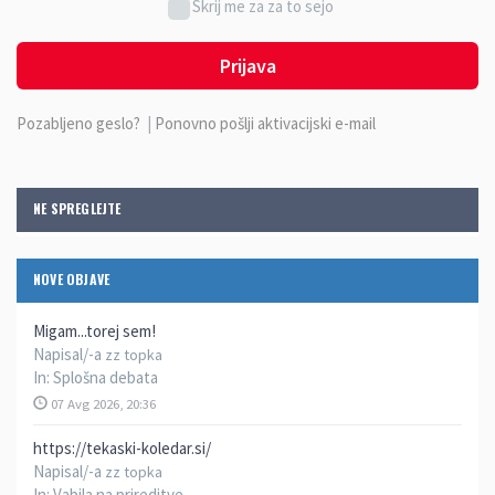
Skrij me za za to sejo
Prijava
Pozabljeno geslo?
|
Ponovno pošlji aktivacijski e-mail
NE SPREGLEJTE
NOVE OBJAVE
Migam...torej sem!
Napisal/-a
zz topka
In:
Splošna debata
07 Avg 2026, 20:36
https://tekaski-koledar.si/
Napisal/-a
zz topka
In:
Vabila na prireditve