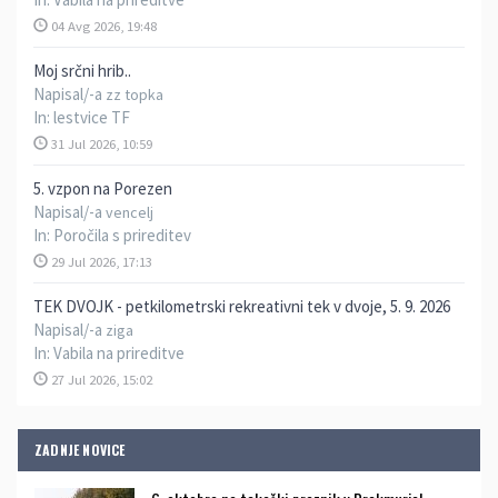
04 Avg 2026, 19:48
Moj srčni hrib..
Napisal/-a
zz topka
In:
lestvice TF
31 Jul 2026, 10:59
5. vzpon na Porezen
Napisal/-a
vencelj
In:
Poročila s prireditev
29 Jul 2026, 17:13
TEK DVOJK - petkilometrski rekreativni tek v dvoje, 5. 9. 2026
Napisal/-a
ziga
In:
Vabila na prireditve
27 Jul 2026, 15:02
ZADNJE NOVICE