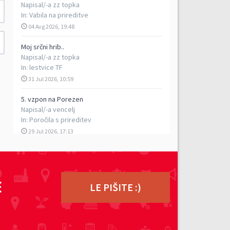
Napisal/-a
zz topka
In:
Vabila na prireditve
04 Avg 2026, 19:48
Moj srčni hrib..
Napisal/-a
zz topka
In:
lestvice TF
31 Jul 2026, 10:59
5. vzpon na Porezen
Napisal/-a
vencelj
In:
Poročila s prireditev
29 Jul 2026, 17:13
TEK DVOJK - petkilometrski rekreativni tek v
dvoje, 5. 9. 2026
Napisal/-a
ziga
In:
Vabila na prireditve
E
LE PIŠITE :)
27 Jul 2026, 15:02
Počitniški tek, 1. avgust 2026
Napisal/-a
ziga