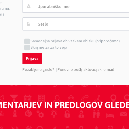
am
Uporabniško
orumu.
ime:
i s
Geslo:
Samodejna prijava ob vsakem obisku (priporočamo)
Skrij me za za to sejo
Prijava
Pozabljeno geslo?
|
Ponovno pošlji aktivacijski e-mail
MENTARJEV IN PREDLOGOV GLED