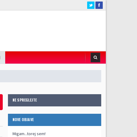
I
NE SPREGLEJTE
NOVE OBJAVE
Migam...torej sem!