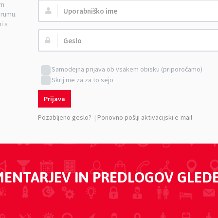
am
Uporabniško
orumu.
ime:
i s
Geslo:
Samodejna prijava ob vsakem obisku (priporočamo)
Skrij me za za to sejo
Prijava
Pozabljeno geslo?
|
Ponovno pošlji aktivacijski e-mail
MENTARJEV IN PREDLOGOV GLED