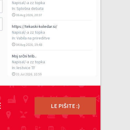
Napisal/-a
zz topka
In:
Splošna debata
06 Avg 2026, 20:37
https://tekaski-koledar.si/
Napisal/-a
zz topka
In:
Vabila na prireditve
04 Avg 2026, 19:48
Moj srčni hrib..
Napisal/-a
zz topka
In:
lestvice TF
31 Jul 2026, 10:59
5. vzpon na Porezen
Napisal/-a
vencelj
In:
Poročila s prireditev
E
29 Jul 2026, 17:13
LE PIŠITE :)
TEK DVOJK - petkilometrski rekreativni tek v
dvoje, 5. 9. 2026
Napisal/-a
ziga