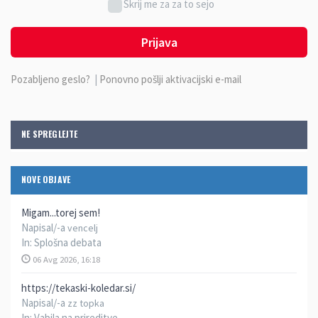
Skrij me za za to sejo
Prijava
Pozabljeno geslo?
|
Ponovno pošlji aktivacijski e-mail
NE SPREGLEJTE
NOVE OBJAVE
Migam...torej sem!
Napisal/-a
vencelj
In:
Splošna debata
06 Avg 2026, 16:18
https://tekaski-koledar.si/
Napisal/-a
zz topka
In:
Vabila na prireditve