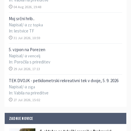
04 Avg 2026, 19:48
Moj srčni hrib..
Napisal/-a
zz topka
In:
lestvice TF
31 Jul 2026, 10:59
5. vzpon na Porezen
Napisal/-a
vencelj
In:
Poročila s prireditev
29 Jul 2026, 17:13
TEK DVOJK - petkilometrski rekreativni tek v dvoje, 5. 9. 2026
Napisal/-a
ziga
In:
Vabila na prireditve
27 Jul 2026, 15:02
ZADNJE NOVICE