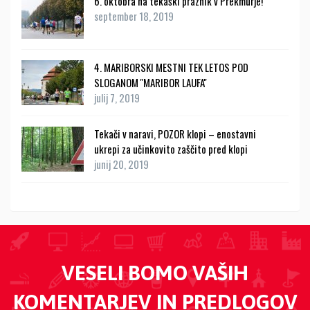
6. oktobra na tekaški praznik v Prekmurje!
september 18, 2019
4. MARIBORSKI MESTNI TEK LETOS POD
SLOGANOM ''MARIBOR LAUFA''
julij 7, 2019
Tekači v naravi, POZOR klopi – enostavni
ukrepi za učinkovito zaščito pred klopi
junij 20, 2019
VESELI BOMO VAŠIH
KOMENTARJEV IN PREDLOGOV