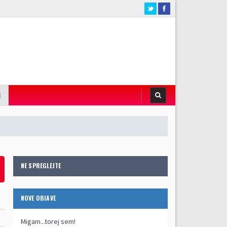
I
NE SPREGLEJTE
NOVE OBJAVE
Migam...torej sem!