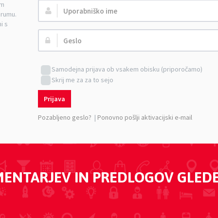
am
Uporabniško
orumu.
ime:
i s
Geslo:
Samodejna prijava ob vsakem obisku (priporočamo)
Skrij me za za to sejo
Prijava
Pozabljeno geslo?
|
Ponovno pošlji aktivacijski e-mail
MENTARJEV IN PREDLOGOV GLED