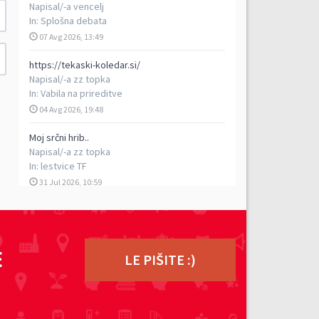
Napisal/-a
vencelj
In:
Splošna debata
07 Avg 2026, 13:49
https://tekaski-koledar.si/
Napisal/-a
zz topka
In:
Vabila na prireditve
04 Avg 2026, 19:48
Moj srčni hrib..
Napisal/-a
zz topka
In:
lestvice TF
31 Jul 2026, 10:59
5. vzpon na Porezen
Napisal/-a
vencelj
In:
Poročila s prireditev
E
29 Jul 2026, 17:13
LE PIŠITE :)
TEK DVOJK - petkilometrski rekreativni tek v
dvoje, 5. 9. 2026
Napisal/-a
ziga