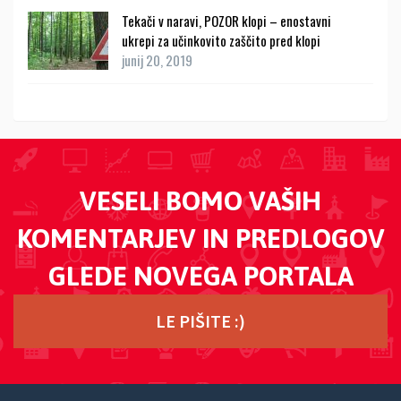
Tekači v naravi, POZOR klopi – enostavni
ukrepi za učinkovito zaščito pred klopi
junij 20, 2019
VESELI BOMO VAŠIH
KOMENTARJEV IN PREDLOGOV
GLEDE NOVEGA PORTALA
LE PIŠITE :)