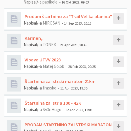
Napisal/-a
papikele
- 16 Okt 2023, 09:03
Prodam štartnino za "Trail Velika planina"
Napisal/-a
MIROSAN
- 14 Sep 2023, 20:13
Karmen,
Napisal/-a
TONEK
- 21 Apr 2023, 20:45
Vipava UTVV 2023
Napisal/-a
Matej Golob
- 28 Feb 2023, 09:25
Štartnina za Istrski maraton 21km
Napisal/-a
frassko
- 11 Apr 2023, 19:35
Štartnina za Istria 100 - 42K
Napisal/-a
Sv3nHugo
- 12 Apr 2023, 11:03
PRODAM STARTNINO ZA ISTRSKI MARATON