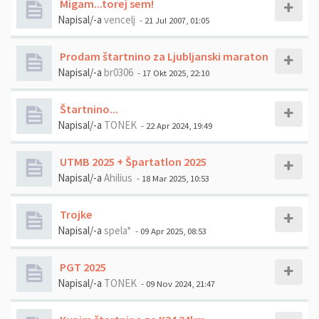
Migam...torej sem!
Napisal/-a
vencelj
- 21 Jul 2007, 01:05
Prodam štartnino za Ljubljanski maraton
Napisal/-a
br0306
- 17 Okt 2025, 22:10
Štartnino...
Napisal/-a
TONEK
- 22 Apr 2024, 19:49
UTMB 2025 + Špartatlon 2025
Napisal/-a
Ahilius
- 18 Mar 2025, 10:53
Trojke
Napisal/-a
spela*
- 09 Apr 2025, 08:53
PGT 2025
Napisal/-a
TONEK
- 09 Nov 2024, 21:47