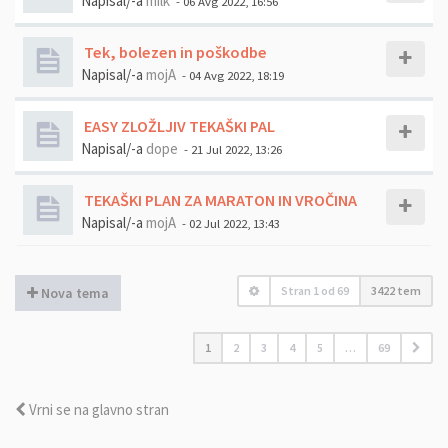
Napisal/-a
milk
- 06 Avg 2022, 16:56
Tek, bolezen in poškodbe
Napisal/-a
mojA
- 04 Avg 2022, 18:19
EASY ZLOŽLJIV TEKAŠKI PAL
Napisal/-a
dope
- 21 Jul 2022, 13:26
TEKAŠKI PLAN ZA MARATON IN VROČINA
Napisal/-a
mojA
- 02 Jul 2022, 13:43
Stran
1
od
69
3422 tem
Nova tema
1
2
3
4
5
…
69
Vrni se na glavno stran