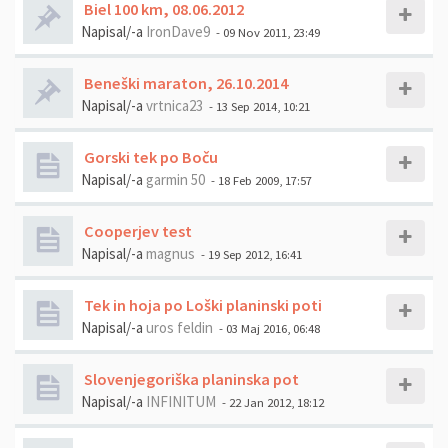
Biel 100 km, 08.06.2012
Napisal/-a
IronDave9
- 09 Nov 2011, 23:49
Beneški maraton, 26.10.2014
Napisal/-a
vrtnica23
- 13 Sep 2014, 10:21
Gorski tek po Boču
Napisal/-a
garmin 50
- 18 Feb 2009, 17:57
Cooperjev test
Napisal/-a
magnus
- 19 Sep 2012, 16:41
Tek in hoja po Loški planinski poti
Napisal/-a
uros feldin
- 03 Maj 2016, 06:48
Slovenjegoriška planinska pot
Napisal/-a
INFINITUM
- 22 Jan 2012, 18:12