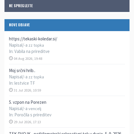
NE SPREGLEJTE
NOVE OBJAVE
https://tekaski-koledar.si/
Napisal/-a
zz topka
In:
Vabila na prireditve
04 Avg 2026, 19:48
Moj srčni hrib..
Napisal/-a
zz topka
In:
lestvice TF
31 Jul 2026, 10:59
5. vzpon na Porezen
Napisal/-a
vencelj
In:
Poročila s prireditev
29 Jul 2026, 17:13
TEK DVOJK - petkilometrski rekreativni tek v dvoje, 5. 9. 2026