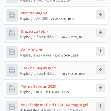
Napisal/-a
speli
- 21 Mar 2019, 12:27
Plan treningov
Napisal/-a
AH0308
- 29 Mar 2023, 10:21
Družba za tek :)
Napisal/-a
ZacetnikSploh
- 26 Mar 2023, 10:19
ČAS KORONE
Napisal/-a
alexander
- 12 Okt 2020, 19:54
1.tek na Blejski grad
Napisal/-a
ZacetnikSploh
- 08 Mar 2023, 10:54
Tek na Sabotin 2023
Napisal/-a
milk
- 01 Feb 2023, 08:35
Povečanje moči pri teku - Kamagra gel
Napisal/-a
StaraKost
- 01 Maj 2018, 09:42