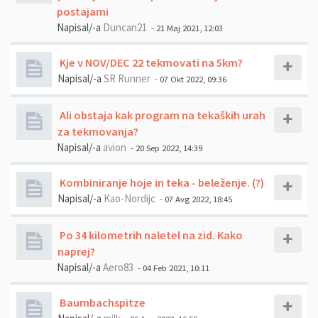
postajami
Napisal/-a
Duncan21
- 21 Maj 2021, 12:03
Kje v NOV/DEC 22 tekmovati na 5km?
Napisal/-a
SR Runner
- 07 Okt 2022, 09:36
Ali obstaja kak program na tekaških urah
za tekmovanja?
Napisal/-a
avion
- 20 Sep 2022, 14:39
Kombiniranje hoje in teka - beleženje. (?)
Napisal/-a
Kao-Nordijc
- 07 Avg 2022, 18:45
Po 34 kilometrih naletel na zid. Kako
naprej?
Napisal/-a
Aero83
- 04 Feb 2021, 10:11
Baumbachspitze