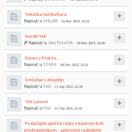
Tekaška (ne)kultura
Napisal/-a
Urška89
- 16 Mar 2019, 16:52
Gorski tek
Napisal/-a
Jaka Potočnik
- 04 Mar 2019, 22:00
Danes v Poletu...
Napisal/-a
TONEK
- 09 Dec 2022, 21:31
Srečanje z divjadjo
Napisal/-a
Fido
- 11 Sep 2022, 21:24
Tek s psom
Napisal/-a
Fido
- 31 Okt 2021, 01:01
Poslušajte spletni radio s katerim koli
predvajalnikom - spletnimi radijskimi