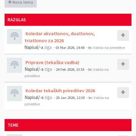
Nova tema
RAZGLAS
Koledar akvatlonov, duatlonov,
triatlonov za 2026
Napisal/-a
ziga
- 03 Mar 2026, 14:48
- In:
Vabila na prireditve
Priprave (tekaška vadba)
Napisal/-a
ziga
- 24 Feb 2026, 13:53
- In:
Vabila na
prireditve
Koledar tekaških prireditev 2026
Napisal/-a
ziga
- 20 Jan 2026, 12:30
- In:
Vabila na
prireditve
TEME