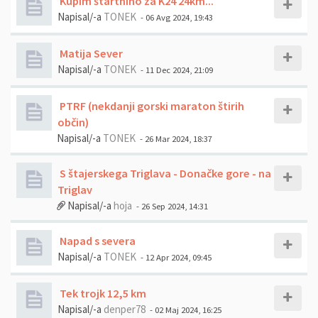
Kupim štartnino za K24 24km...
Napisal/-a
TONEK
- 06 Avg 2024, 19:43
Matija Sever
Napisal/-a
TONEK
- 11 Dec 2024, 21:09
PTRF (nekdanji gorski maraton štirih
občin)
Napisal/-a
TONEK
- 26 Mar 2024, 18:37
S štajerskega Triglava - Donačke gore - na
Triglav
Napisal/-a
hoja
- 26 Sep 2024, 14:31
Napad s severa
Napisal/-a
TONEK
- 12 Apr 2024, 09:45
Tek trojk 12,5 km
Napisal/-a
denper78
- 02 Maj 2024, 16:25