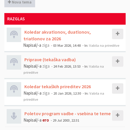
Nova tema
RAZGLAS
Koledar akvatlonov, duatlonov,
triatlonov za 2026
Napisal/-a
ziga
- 03 Mar 2026, 14:48
- In:
Vabila na prireditve
Priprave (tekaška vadba)
Napisal/-a
ziga
- 24 Feb 2026, 13:53
- In:
Vabila na
prireditve
Koledar tekaških prireditev 2026
Napisal/-a
ziga
- 20 Jan 2026, 12:30
- In:
Vabila na
prireditve
Poletov program vadbe - vsebina te teme
Napisal/-a
ero
- 29 Jul 2003, 22:31