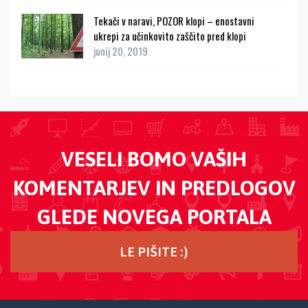
Tekači v naravi, POZOR klopi – enostavni
ukrepi za učinkovito zaščito pred klopi
junij 20, 2019
VESELI BOMO VAŠIH
KOMENTARJEV IN PREDLOGOV
GLEDE NOVEGA PORTALA
LE PIŠITE :)