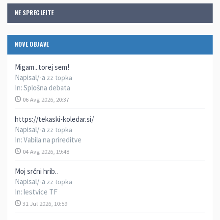
NE SPREGLEJTE
NOVE OBJAVE
Migam...torej sem!
Napisal/-a
zz topka
In:
Splošna debata
06 Avg 2026, 20:37
https://tekaski-koledar.si/
Napisal/-a
zz topka
In:
Vabila na prireditve
04 Avg 2026, 19:48
Moj srčni hrib..
Napisal/-a
zz topka
In:
lestvice TF
31 Jul 2026, 10:59