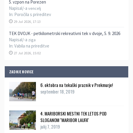
5. vzpon na Porezen
Napisal/-a
vencelj
In:
Poročila s prireditev
29 Jul 2026, 17:13
TEK DVOJK - petkilometrski rekreativni tek v dvoje, 5. 9. 2026
Napisal/-a
ziga
In:
Vabila na prireditve
27 Jul 2026, 15:02
ZADNJE NOVICE
6. oktobra na tekaški praznik v Prekmurje!
september 18, 2019
4. MARIBORSKI MESTNI TEK LETOS POD
SLOGANOM ''MARIBOR LAUFA''
julij 7, 2019