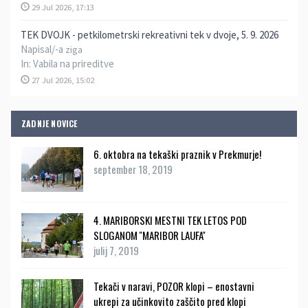
29 Jul 2026, 17:13
TEK DVOJK - petkilometrski rekreativni tek v dvoje, 5. 9. 2026
Napisal/-a
ziga
In:
Vabila na prireditve
27 Jul 2026, 15:02
ZADNJE NOVICE
6. oktobra na tekaški praznik v Prekmurje!
september 18, 2019
4. MARIBORSKI MESTNI TEK LETOS POD
SLOGANOM ''MARIBOR LAUFA''
julij 7, 2019
Tekači v naravi, POZOR klopi – enostavni
ukrepi za učinkovito zaščito pred klopi