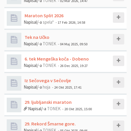
Napisal/-a
TONEK
- 02 Mar 2026, 14:47
Maraton Split 2026
Napisal/-a
spela*
- 17 Feb 2026, 14:58
Tek na Učko
Napisal/-a
TONEK
- 04 Maj 2025, 09:50
6. tek Mengeška koča - Dobeno
Napisal/-a
TONEK
- 26 Dec 2025, 19:27
Iz Sečovega v Sečovlje
Napisal/-a
hoja
- 24 Okt 2025, 17:41
29. ljubljanski maraton
Napisal/-a
TONEK
- 20 Okt 2025, 15:00
29. Rekord Šmarne gore.
Napisal/-a
TONEK
- 05 Okt 2025, 09:46