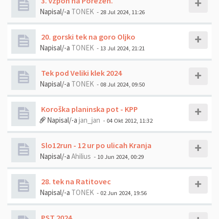
3. vzpon na Porezen.
Napisal/-a
TONEK
- 28 Jul 2024, 11:26
20. gorski tek na goro Oljko
Napisal/-a
TONEK
- 13 Jul 2024, 21:21
Tek pod Veliki klek 2024
Napisal/-a
TONEK
- 08 Jul 2024, 09:50
Koroška planinska pot - KPP
Napisal/-a
jan_jan
- 04 Okt 2012, 11:32
Slo12run - 12 ur po ulicah Kranja
Napisal/-a
Ahilius
- 10 Jun 2024, 00:29
28. tek na Ratitovec
Napisal/-a
TONEK
- 02 Jun 2024, 19:56
PST 2024