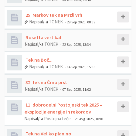
25. Markov tek na Mrzli vrh
Napisal/-a
TONEK
- 29 Sep 2025, 08:39
Rosetta vertikal
Napisal/-a
TONEK
- 22 Sep 2025, 13:34
Tek na Boč...
Napisal/-a
TONEK
- 14 Sep 2025, 15:36
32. tek na Črno prst
Napisal/-a
TONEK
- 07 Sep 2025, 11:02
11. dobrodelni Postojnski tek 2025 –
eksplozija energije in rekordov
Napisal/-a
Postojna teče
- 25 Avg 2025, 10:01
Tek na Veliko planino