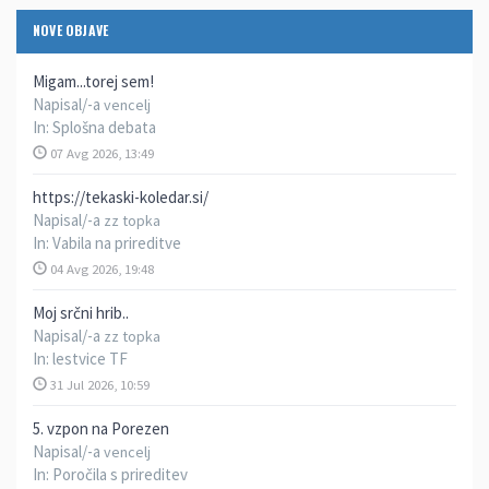
NOVE OBJAVE
Migam...torej sem!
Napisal/-a
vencelj
In:
Splošna debata
07 Avg 2026, 13:49
https://tekaski-koledar.si/
Napisal/-a
zz topka
In:
Vabila na prireditve
04 Avg 2026, 19:48
Moj srčni hrib..
Napisal/-a
zz topka
In:
lestvice TF
31 Jul 2026, 10:59
5. vzpon na Porezen
Napisal/-a
vencelj
In:
Poročila s prireditev