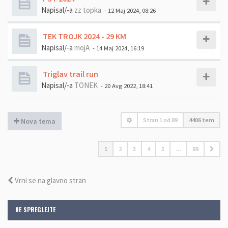
Napisal/-a
zz topka
- 12 Maj 2024, 08:26
TEK TROJK 2024 - 29 KM
Napisal/-a
mojA
- 14 Maj 2024, 16:19
Triglav trail run
Napisal/-a
TONEK
- 20 Avg 2022, 18:41
Stran
1
od
89
4406 tem
Nova tema
1
2
3
4
5
…
89
Vrni se na glavno stran
NE SPREGLEJTE