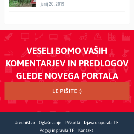
junij 20, 2019
VESELI BOMO VAŠIH
KOMENTARJEV IN PREDLOGOV
GLEDE NOVEGA PORTALA
LE PIŠITE :)
Uredništvo
Oglaševanje
Piškotki
Izjava o uporabi TF
Pogoji in pravila TF
Kontakt