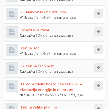
25. Markov tek na Mrzli vrh
Napisal/-a
TONEK
- 29 Sep 2025, 08:39
Rosetta vertikal
Napisal/-a
TONEK
- 22 Sep 2025, 13:34
Tek na Boč...
Napisal/-a
TONEK
- 14 Sep 2025, 15:36
32. tek na Črno prst
Napisal/-a
TONEK
- 07 Sep 2025, 11:02
11. dobrodelni Postojnski tek 2025 –
eksplozija energije in rekordov
Napisal/-a
Postojna teče
- 25 Avg 2025, 10:01
Tek na Veliko planino