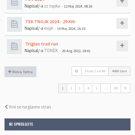
Napisal/-a
zz topka
- 12 Maj 2024, 08:26
TEK TROJK 2024 - 29 KM
Napisal/-a
mojA
- 14 Maj 2024, 16:19
Triglav trail run
Napisal/-a
TONEK
- 20 Avg 2022, 18:41
Stran
1
od
89
4406 tem
Nova tema
1
2
3
4
5
…
89
Vrni se na glavno stran
NE SPREGLEJTE