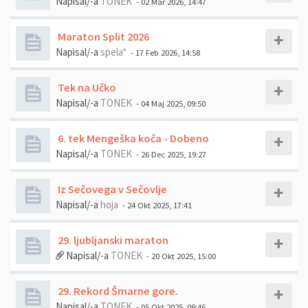
Napisal/-a
TONEK
- 02 Mar 2026, 14:47
Maraton Split 2026
Napisal/-a
spela*
- 17 Feb 2026, 14:58
Tek na Učko
Napisal/-a
TONEK
- 04 Maj 2025, 09:50
6. tek Mengeška koča - Dobeno
Napisal/-a
TONEK
- 26 Dec 2025, 19:27
Iz Sečovega v Sečovlje
Napisal/-a
hoja
- 24 Okt 2025, 17:41
29. ljubljanski maraton
Napisal/-a
TONEK
- 20 Okt 2025, 15:00
29. Rekord Šmarne gore.
Napisal/-a
TONEK
- 05 Okt 2025, 09:46