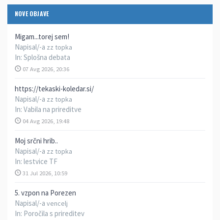
NOVE OBJAVE
Migam...torej sem!
Napisal/-a
zz topka
In:
Splošna debata
07 Avg 2026, 20:36
https://tekaski-koledar.si/
Napisal/-a
zz topka
In:
Vabila na prireditve
04 Avg 2026, 19:48
Moj srčni hrib..
Napisal/-a
zz topka
In:
lestvice TF
31 Jul 2026, 10:59
5. vzpon na Porezen
Napisal/-a
vencelj
In:
Poročila s prireditev