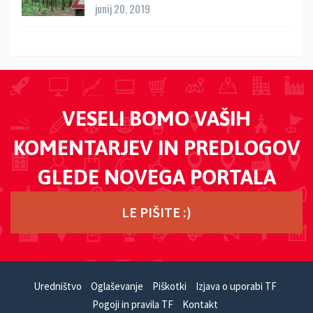
junij 20, 2019
VESELI BOMO VAŠIH
KOMENTARJEV IN PREDLOGOV
GLEDE NOVEGA PORTALA
LE PIŠITE :)
Uredništvo
Oglaševanje
Piškotki
Izjava o uporabi TF
Pogoji in pravila TF
Kontakt