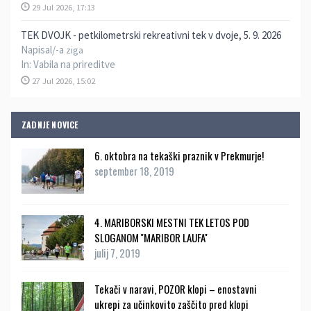
29 Jul 2026, 17:13
TEK DVOJK - petkilometrski rekreativni tek v dvoje, 5. 9. 2026
Napisal/-a
ziga
In:
Vabila na prireditve
27 Jul 2026, 15:02
ZADNJE NOVICE
6. oktobra na tekaški praznik v Prekmurje!
september 18, 2019
4. MARIBORSKI MESTNI TEK LETOS POD
SLOGANOM ''MARIBOR LAUFA''
julij 7, 2019
Tekači v naravi, POZOR klopi – enostavni
ukrepi za učinkovito zaščito pred klopi