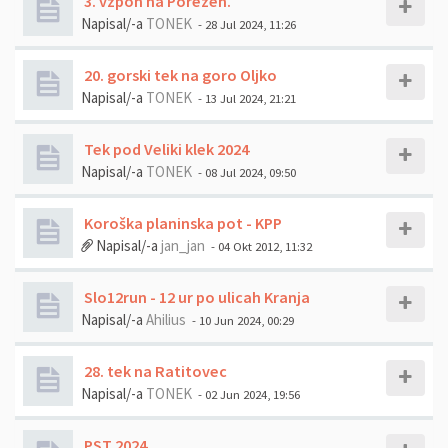
3. vzpon na Porezen.
Napisal/-a
TONEK
- 28 Jul 2024, 11:26
20. gorski tek na goro Oljko
Napisal/-a
TONEK
- 13 Jul 2024, 21:21
Tek pod Veliki klek 2024
Napisal/-a
TONEK
- 08 Jul 2024, 09:50
Koroška planinska pot - KPP
Napisal/-a
jan_jan
- 04 Okt 2012, 11:32
Slo12run - 12 ur po ulicah Kranja
Napisal/-a
Ahilius
- 10 Jun 2024, 00:29
28. tek na Ratitovec
Napisal/-a
TONEK
- 02 Jun 2024, 19:56
PST 2024