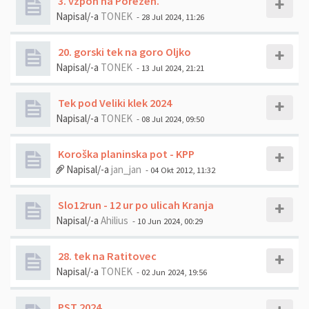
3. vzpon na Porezen.
Napisal/-a
TONEK
- 28 Jul 2024, 11:26
20. gorski tek na goro Oljko
Napisal/-a
TONEK
- 13 Jul 2024, 21:21
Tek pod Veliki klek 2024
Napisal/-a
TONEK
- 08 Jul 2024, 09:50
Koroška planinska pot - KPP
Napisal/-a
jan_jan
- 04 Okt 2012, 11:32
Slo12run - 12 ur po ulicah Kranja
Napisal/-a
Ahilius
- 10 Jun 2024, 00:29
28. tek na Ratitovec
Napisal/-a
TONEK
- 02 Jun 2024, 19:56
PST 2024