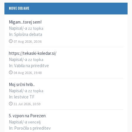
NOVE OBJAVE
Migam...torej sem!
Napisal/-a
zz topka
In:
Splošna debata
07 Avg 2026, 20:36
https://tekaski-koledar.si/
Napisal/-a
zz topka
In:
Vabila na prireditve
04 Avg 2026, 19:48
Moj srčni hrib..
Napisal/-a
zz topka
In:
lestvice TF
31 Jul 2026, 10:59
5. vzpon na Porezen
Napisal/-a
vencelj
In:
Poročila s prireditev