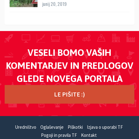
junij 20, 2019
VESELI BOMO VAŠIH
KOMENTARJEV IN PREDLOGOV
GLEDE NOVEGA PORTALA
LE PIŠITE :)
Uredništvo
Oglaševanje
Piškotki
Izjava o uporabi TF
Pogoji in pravila TF
Kontakt