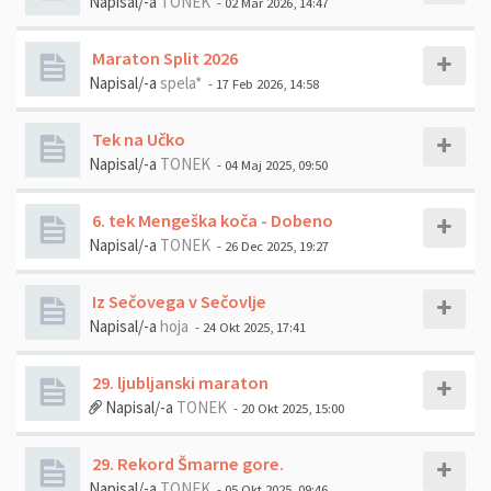
Napisal/-a
TONEK
- 02 Mar 2026, 14:47
Maraton Split 2026
Napisal/-a
spela*
- 17 Feb 2026, 14:58
Tek na Učko
Napisal/-a
TONEK
- 04 Maj 2025, 09:50
6. tek Mengeška koča - Dobeno
Napisal/-a
TONEK
- 26 Dec 2025, 19:27
Iz Sečovega v Sečovlje
Napisal/-a
hoja
- 24 Okt 2025, 17:41
29. ljubljanski maraton
Napisal/-a
TONEK
- 20 Okt 2025, 15:00
29. Rekord Šmarne gore.
Napisal/-a
TONEK
- 05 Okt 2025, 09:46