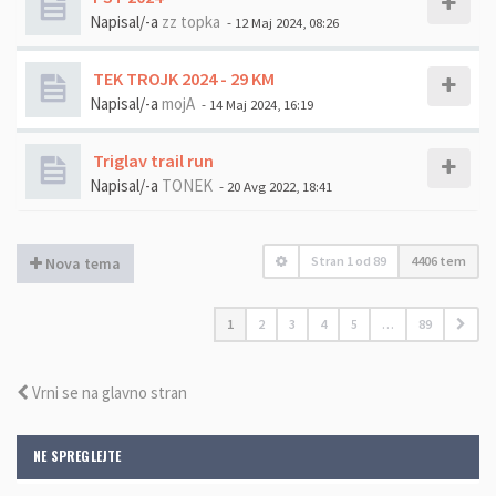
Napisal/-a
zz topka
- 12 Maj 2024, 08:26
TEK TROJK 2024 - 29 KM
Napisal/-a
mojA
- 14 Maj 2024, 16:19
Triglav trail run
Napisal/-a
TONEK
- 20 Avg 2022, 18:41
Stran
1
od
89
4406 tem
Nova tema
1
2
3
4
5
…
89
Vrni se na glavno stran
NE SPREGLEJTE