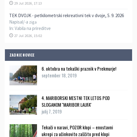
29 Jul 2026, 17:13
TEK DVOJK - petkilometrski rekreativni tek v dvoje, 5. 9. 2026
Napisal/-a
ziga
In:
Vabila na prireditve
27 Jul 2026, 15:02
ZADNJE NOVICE
6. oktobra na tekaški praznik v Prekmurje!
september 18, 2019
4. MARIBORSKI MESTNI TEK LETOS POD
SLOGANOM ''MARIBOR LAUFA''
julij 7, 2019
Tekači v naravi, POZOR klopi – enostavni
ukrepi za učinkovito zaščito pred klopi