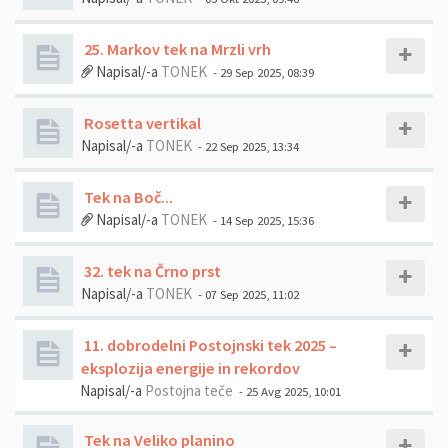
25. Markov tek na Mrzli vrh
Napisal/-a
TONEK
- 29 Sep 2025, 08:39
Rosetta vertikal
Napisal/-a
TONEK
- 22 Sep 2025, 13:34
Tek na Boč...
Napisal/-a
TONEK
- 14 Sep 2025, 15:36
32. tek na Črno prst
Napisal/-a
TONEK
- 07 Sep 2025, 11:02
11. dobrodelni Postojnski tek 2025 –
eksplozija energije in rekordov
Napisal/-a
Postojna teče
- 25 Avg 2025, 10:01
Tek na Veliko planino