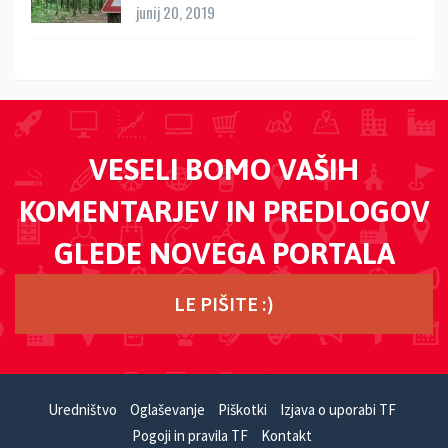
junij 20, 2019
VESELI BOMO VAŠIH
KOMENTARJEV IN PREDLOGOV
GLEDE NOVEGA PORTALA
LE PIŠITE :)
Uredništvo
Oglaševanje
Piškotki
Izjava o uporabi TF
Pogoji in pravila TF
Kontakt