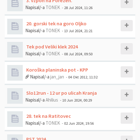
3. vzpon na Porezen.
Napisal/-a
TONEK
- 28 Jul 2024, 11:26
20. gorski tek na goro Oljko
Napisal/-a
TONEK
- 13 Jul 2024, 21:21
Tek pod Veliki klek 2024
Napisal/-a
TONEK
- 08 Jul 2024, 09:50
Koroška planinska pot - KPP
Napisal/-a
jan_jan
- 04 Okt 2012, 11:32
Slo12run - 12 ur po ulicah Kranja
Napisal/-a
Ahilius
- 10 Jun 2024, 00:29
28. tek na Ratitovec
Napisal/-a
TONEK
- 02 Jun 2024, 19:56
PST 2024