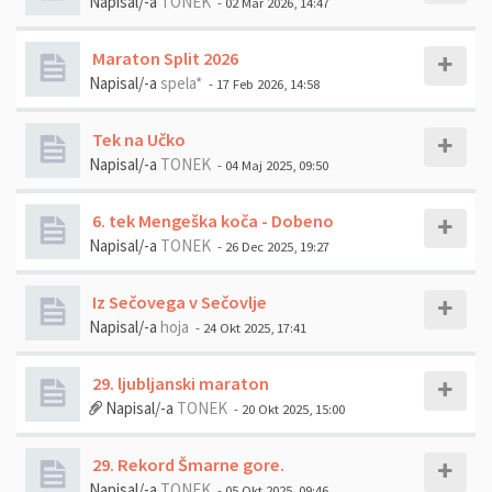
Napisal/-a
TONEK
- 02 Mar 2026, 14:47
Maraton Split 2026
Napisal/-a
spela*
- 17 Feb 2026, 14:58
Tek na Učko
Napisal/-a
TONEK
- 04 Maj 2025, 09:50
6. tek Mengeška koča - Dobeno
Napisal/-a
TONEK
- 26 Dec 2025, 19:27
Iz Sečovega v Sečovlje
Napisal/-a
hoja
- 24 Okt 2025, 17:41
29. ljubljanski maraton
Napisal/-a
TONEK
- 20 Okt 2025, 15:00
29. Rekord Šmarne gore.
Napisal/-a
TONEK
- 05 Okt 2025, 09:46