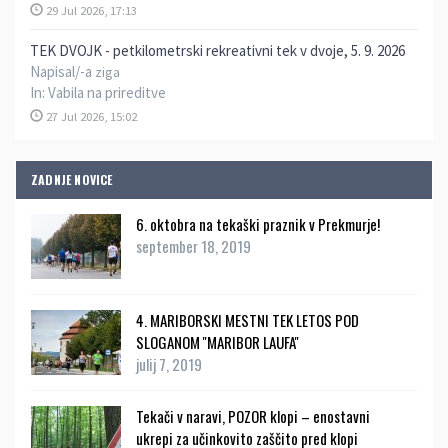
29 Jul 2026, 17:13
TEK DVOJK - petkilometrski rekreativni tek v dvoje, 5. 9. 2026
Napisal/-a
ziga
In:
Vabila na prireditve
27 Jul 2026, 15:02
ZADNJE NOVICE
6. oktobra na tekaški praznik v Prekmurje!
september 18, 2019
4. MARIBORSKI MESTNI TEK LETOS POD
SLOGANOM ''MARIBOR LAUFA''
julij 7, 2019
Tekači v naravi, POZOR klopi – enostavni
ukrepi za učinkovito zaščito pred klopi