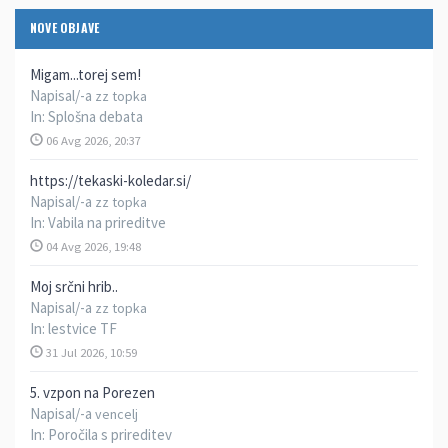
NOVE OBJAVE
Migam...torej sem!
Napisal/-a
zz topka
In:
Splošna debata
06 Avg 2026, 20:37
https://tekaski-koledar.si/
Napisal/-a
zz topka
In:
Vabila na prireditve
04 Avg 2026, 19:48
Moj srčni hrib..
Napisal/-a
zz topka
In:
lestvice TF
31 Jul 2026, 10:59
5. vzpon na Porezen
Napisal/-a
vencelj
In:
Poročila s prireditev