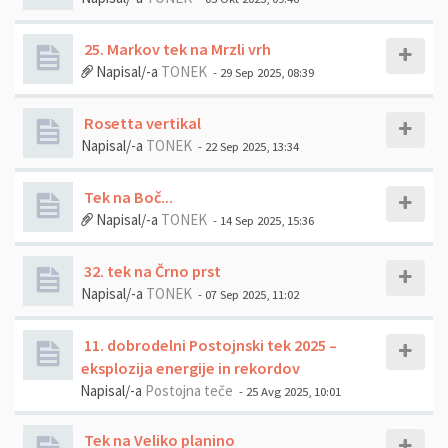
25. Markov tek na Mrzli vrh
Napisal/-a
TONEK
- 29 Sep 2025, 08:39
Rosetta vertikal
Napisal/-a
TONEK
- 22 Sep 2025, 13:34
Tek na Boč...
Napisal/-a
TONEK
- 14 Sep 2025, 15:36
32. tek na Črno prst
Napisal/-a
TONEK
- 07 Sep 2025, 11:02
11. dobrodelni Postojnski tek 2025 –
eksplozija energije in rekordov
Napisal/-a
Postojna teče
- 25 Avg 2025, 10:01
Tek na Veliko planino