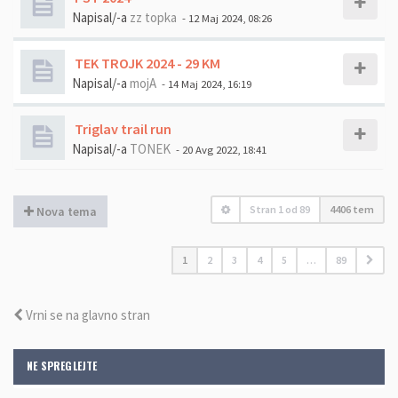
Napisal/-a
zz topka
- 12 Maj 2024, 08:26
TEK TROJK 2024 - 29 KM
Napisal/-a
mojA
- 14 Maj 2024, 16:19
Triglav trail run
Napisal/-a
TONEK
- 20 Avg 2022, 18:41
Stran
1
od
89
4406 tem
Nova tema
1
2
3
4
5
…
89
Vrni se na glavno stran
NE SPREGLEJTE