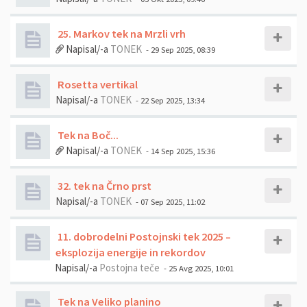
25. Markov tek na Mrzli vrh
Napisal/-a
TONEK
- 29 Sep 2025, 08:39
Rosetta vertikal
Napisal/-a
TONEK
- 22 Sep 2025, 13:34
Tek na Boč...
Napisal/-a
TONEK
- 14 Sep 2025, 15:36
32. tek na Črno prst
Napisal/-a
TONEK
- 07 Sep 2025, 11:02
11. dobrodelni Postojnski tek 2025 –
eksplozija energije in rekordov
Napisal/-a
Postojna teče
- 25 Avg 2025, 10:01
Tek na Veliko planino