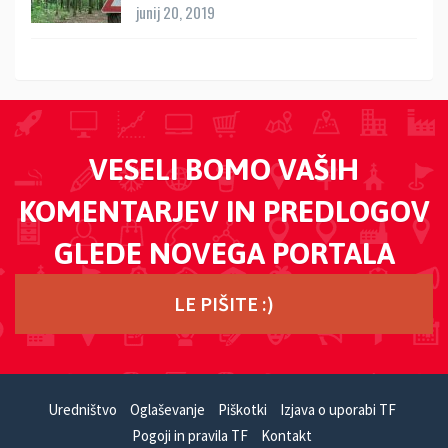
junij 20, 2019
VESELI BOMO VAŠIH
KOMENTARJEV IN PREDLOGOV
GLEDE NOVEGA PORTALA
LE PIŠITE :)
Uredništvo
Oglaševanje
Piškotki
Izjava o uporabi TF
Pogoji in pravila TF
Kontakt