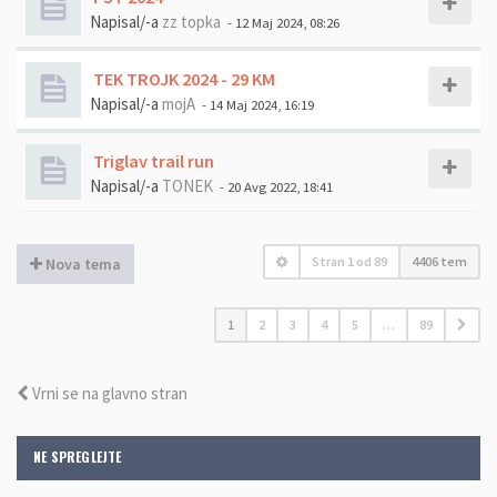
Napisal/-a
zz topka
- 12 Maj 2024, 08:26
TEK TROJK 2024 - 29 KM
Napisal/-a
mojA
- 14 Maj 2024, 16:19
Triglav trail run
Napisal/-a
TONEK
- 20 Avg 2022, 18:41
Stran
1
od
89
4406 tem
Nova tema
1
2
3
4
5
…
89
Vrni se na glavno stran
NE SPREGLEJTE