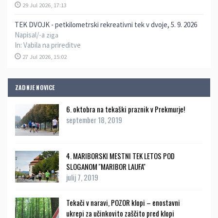
29 Jul 2026, 17:13
TEK DVOJK - petkilometrski rekreativni tek v dvoje, 5. 9. 2026
Napisal/-a
ziga
In:
Vabila na prireditve
27 Jul 2026, 15:02
ZADNJE NOVICE
6. oktobra na tekaški praznik v Prekmurje!
september 18, 2019
4. MARIBORSKI MESTNI TEK LETOS POD
SLOGANOM ''MARIBOR LAUFA''
julij 7, 2019
Tekači v naravi, POZOR klopi – enostavni
ukrepi za učinkovito zaščito pred klopi