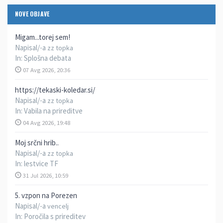
NOVE OBJAVE
Migam...torej sem!
Napisal/-a
zz topka
In:
Splošna debata
07 Avg 2026, 20:36
https://tekaski-koledar.si/
Napisal/-a
zz topka
In:
Vabila na prireditve
04 Avg 2026, 19:48
Moj srčni hrib..
Napisal/-a
zz topka
In:
lestvice TF
31 Jul 2026, 10:59
5. vzpon na Porezen
Napisal/-a
vencelj
In:
Poročila s prireditev