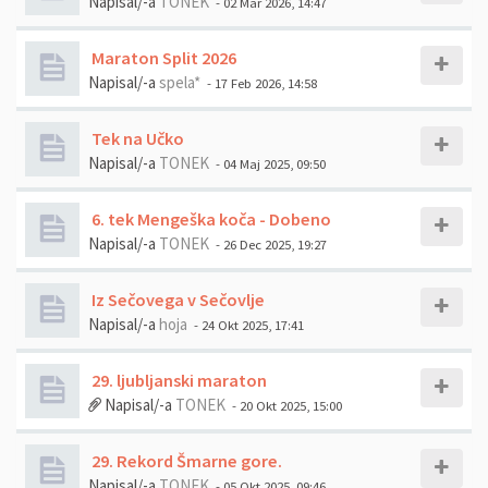
Napisal/-a
TONEK
- 02 Mar 2026, 14:47
Maraton Split 2026
Napisal/-a
spela*
- 17 Feb 2026, 14:58
Tek na Učko
Napisal/-a
TONEK
- 04 Maj 2025, 09:50
6. tek Mengeška koča - Dobeno
Napisal/-a
TONEK
- 26 Dec 2025, 19:27
Iz Sečovega v Sečovlje
Napisal/-a
hoja
- 24 Okt 2025, 17:41
29. ljubljanski maraton
Napisal/-a
TONEK
- 20 Okt 2025, 15:00
29. Rekord Šmarne gore.
Napisal/-a
TONEK
- 05 Okt 2025, 09:46