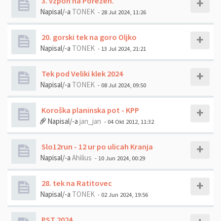
3. vzpon na Porezen.
Napisal/-a
TONEK
- 28 Jul 2024, 11:26
20. gorski tek na goro Oljko
Napisal/-a
TONEK
- 13 Jul 2024, 21:21
Tek pod Veliki klek 2024
Napisal/-a
TONEK
- 08 Jul 2024, 09:50
Koroška planinska pot - KPP
Napisal/-a
jan_jan
- 04 Okt 2012, 11:32
Slo12run - 12 ur po ulicah Kranja
Napisal/-a
Ahilius
- 10 Jun 2024, 00:29
28. tek na Ratitovec
Napisal/-a
TONEK
- 02 Jun 2024, 19:56
PST 2024