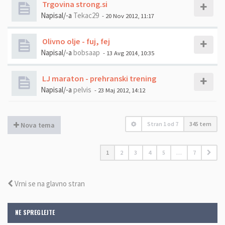
Trgovina strong.si
Napisal/-a
Tekac29
- 20 Nov 2012, 11:17
Olivno olje - fuj, fej
Napisal/-a
bobsaap
- 13 Avg 2014, 10:35
LJ maraton - prehranski trening
Napisal/-a
pelvis
- 23 Maj 2012, 14:12
Stran
1
od
7
345 tem
Nova tema
1
2
3
4
5
…
7
Vrni se na glavno stran
NE SPREGLEJTE