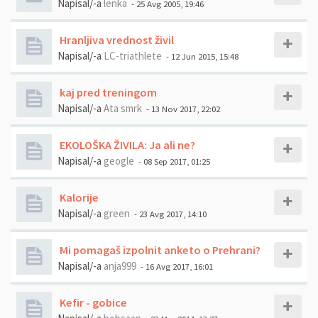
Napisal/-a
lenka
- 25 Avg 2005, 19:46
Hranljiva vrednost živil
Napisal/-a
LC-triathlete
- 12 Jun 2015, 15:48
kaj pred treningom
Napisal/-a
Ata smrk
- 13 Nov 2017, 22:02
EKOLOŠKA ŽIVILA: Ja ali ne?
Napisal/-a
geogle
- 08 Sep 2017, 01:25
Kalorije
Napisal/-a
green
- 23 Avg 2017, 14:10
Mi pomagaš izpolnit anketo o Prehrani?
Napisal/-a
anja999
- 16 Avg 2017, 16:01
Kefir - gobice