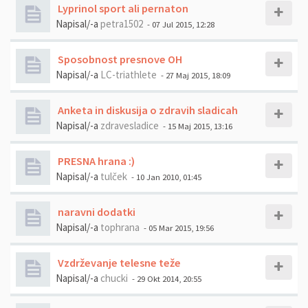
Lyprinol sport ali pernaton
Napisal/-a
petra1502
- 07 Jul 2015, 12:28
Sposobnost presnove OH
Napisal/-a
LC-triathlete
- 27 Maj 2015, 18:09
Anketa in diskusija o zdravih sladicah
Napisal/-a
zdravesladice
- 15 Maj 2015, 13:16
PRESNA hrana :)
Napisal/-a
tulček
- 10 Jan 2010, 01:45
naravni dodatki
Napisal/-a
tophrana
- 05 Mar 2015, 19:56
Vzdrževanje telesne teže
Napisal/-a
chucki
- 29 Okt 2014, 20:55