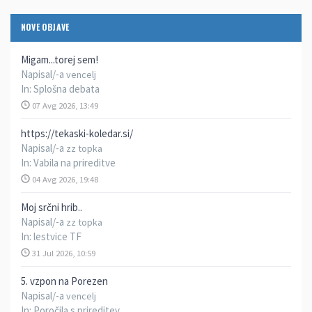
NOVE OBJAVE
Migam...torej sem!
Napisal/-a
vencelj
In:
Splošna debata
07 Avg 2026, 13:49
https://tekaski-koledar.si/
Napisal/-a
zz topka
In:
Vabila na prireditve
04 Avg 2026, 19:48
Moj srčni hrib..
Napisal/-a
zz topka
In:
lestvice TF
31 Jul 2026, 10:59
5. vzpon na Porezen
Napisal/-a
vencelj
In:
Poročila s prireditev