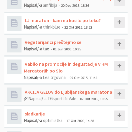
Napisal/-a
amfibija
- 20 Dec 2015, 18:36
LJ maraton - kam na kosilo po teku?
Napisal/-a
thinkblue
- 22 Okt 2012, 18:52
Vegetarijanci preštejmo se
Napisal/-a
tae
- 01 Jun 2006, 10:35
Vabilo na promocije in degustacije v HM
Mercatorjih po Slo
Napisal/-a
Les trgovina
- 09 Okt 2015, 11:44
AKCIJA GELOV do Ljubljanskega maratona
Napisal/-a
TGsportlifeVale
- 07 Okt 2015, 10:55
sladkarije
Napisal/-a
optimistka
- 17 Okt 2009, 14:58