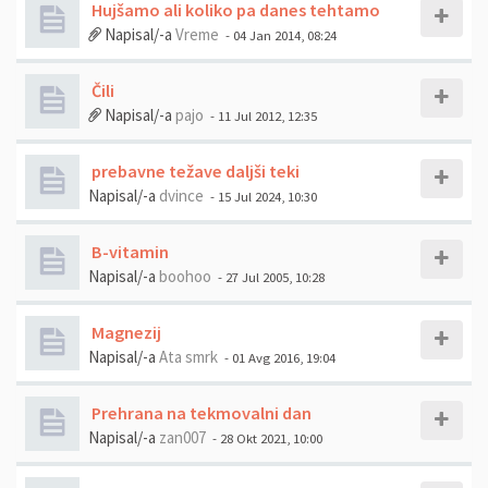
Hujšamo ali koliko pa danes tehtamo
Napisal/-a
Vreme
- 04 Jan 2014, 08:24
Čili
Napisal/-a
pajo
- 11 Jul 2012, 12:35
prebavne težave daljši teki
Napisal/-a
dvince
- 15 Jul 2024, 10:30
B-vitamin
Napisal/-a
boohoo
- 27 Jul 2005, 10:28
Magnezij
Napisal/-a
Ata smrk
- 01 Avg 2016, 19:04
Prehrana na tekmovalni dan
Napisal/-a
zan007
- 28 Okt 2021, 10:00