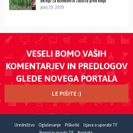
ukrepi za učinkovito zaščito pred klopi
junij 20, 2019
VESELI BOMO VAŠIH
KOMENTARJEV IN PREDLOGOV
GLEDE NOVEGA PORTALA
LE PIŠITE :)
Uredništvo
Oglaševanje
Piškotki
Izjava o uporabi TF
Pogoji in pravila TF
Kontakt