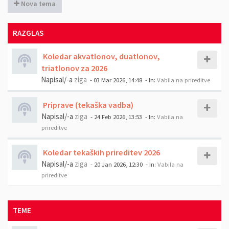
Nova tema
RAZGLAS
Koledar akvatlonov, duatlonov,
triatlonov za 2026
Napisal/-a
ziga
- 03 Mar 2026, 14:48
- In:
Vabila na prireditve
Priprave (tekaška vadba)
Napisal/-a
ziga
- 24 Feb 2026, 13:53
- In:
Vabila na
prireditve
Koledar tekaških prireditev 2026
Napisal/-a
ziga
- 20 Jan 2026, 12:30
- In:
Vabila na
prireditve
TEME