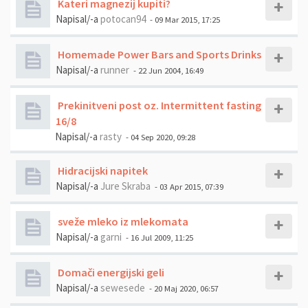
Kateri magnezij kupiti?
Napisal/-a
potocan94
- 09 Mar 2015, 17:25
Homemade Power Bars and Sports Drinks
Napisal/-a
runner
- 22 Jun 2004, 16:49
Prekinitveni post oz. Intermittent fasting
16/8
Napisal/-a
rasty
- 04 Sep 2020, 09:28
Hidracijski napitek
Napisal/-a
Jure Skraba
- 03 Apr 2015, 07:39
sveže mleko iz mlekomata
Napisal/-a
garni
- 16 Jul 2009, 11:25
Domači energijski geli
Napisal/-a
sewesede
- 20 Maj 2020, 06:57