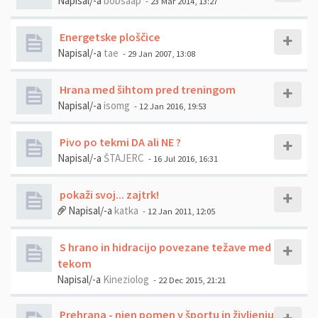
Napisal/-a
bobsaap
- 23 Mar 2014, 13:27
Energetske ploščice
Napisal/-a
tae
- 29 Jan 2007, 13:08
Hrana med šihtom pred treningom
Napisal/-a
isomg
- 12 Jan 2016, 19:53
Pivo po tekmi DA ali NE ?
Napisal/-a
ŠTAJERC
- 16 Jul 2016, 16:31
pokaži svoj... zajtrk!
Napisal/-a
katka
- 12 Jan 2011, 12:05
S hrano in hidracijo povezane težave med
tekom
Napisal/-a
Kineziolog
- 22 Dec 2015, 21:21
Prehrana - njen pomen v športu in življenju