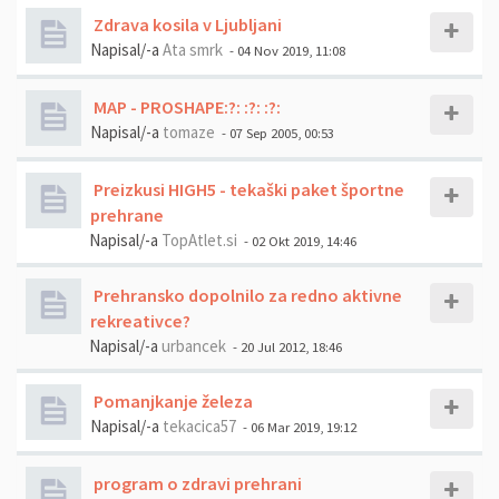
Zdrava kosila v Ljubljani
Napisal/-a
Ata smrk
- 04 Nov 2019, 11:08
MAP - PROSHAPE:?: :?: :?:
Napisal/-a
tomaze
- 07 Sep 2005, 00:53
Preizkusi HIGH5 - tekaški paket športne
prehrane
Napisal/-a
TopAtlet.si
- 02 Okt 2019, 14:46
Prehransko dopolnilo za redno aktivne
rekreativce?
Napisal/-a
urbancek
- 20 Jul 2012, 18:46
Pomanjkanje železa
Napisal/-a
tekacica57
- 06 Mar 2019, 19:12
program o zdravi prehrani