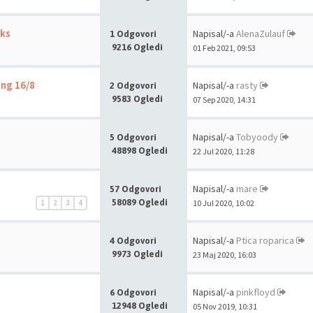
ks
Napisal/-a
AlenaZulauf
1 Odgovori
9216 Ogledi
01 Feb 2021, 09:53
ing 16/8
Napisal/-a
rasty
2 Odgovori
9583 Ogledi
07 Sep 2020, 14:31
Napisal/-a
Tobyoody
5 Odgovori
48898 Ogledi
22 Jul 2020, 11:28
Napisal/-a
mare
57 Odgovori
58089 Ogledi
1
2
3
4
10 Jul 2020, 10:02
Napisal/-a
Ptica roparica
4 Odgovori
9973 Ogledi
23 Maj 2020, 16:03
Napisal/-a
pinkfloyd
6 Odgovori
12948 Ogledi
05 Nov 2019, 10:31