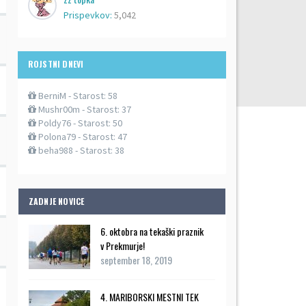
Prispevkov:
5,042
ROJSTNI DNEVI
BerniM
- Starost: 58
Mushr00m
- Starost: 37
Poldy76
- Starost: 50
Polona79
- Starost: 47
beha988
- Starost: 38
ZADNJE NOVICE
6. oktobra na tekaški praznik
v Prekmurje!
september 18, 2019
4. MARIBORSKI MESTNI TEK