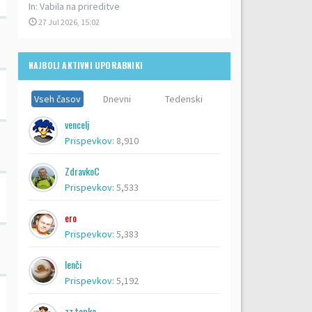
In:
Vabila na prireditve
27 Jul 2026, 15:02
NAJBOLJ AKTIVNI UPORABNIKI
Vseh časov
Dnevni
Tedenski
vencelj
Prispevkov:
8,910
ZdravkoC
Prispevkov:
5,533
ero
Prispevkov:
5,383
lenči
Prispevkov:
5,192
zz topka