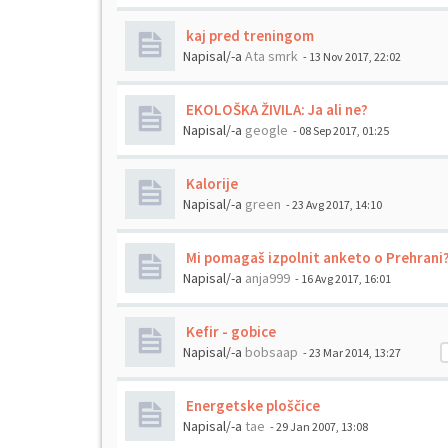
kaj pred treningom
Napisal/-a
Ata smrk
- 13 Nov 2017, 22:02
EKOLOŠKA ŽIVILA: Ja ali ne?
Napisal/-a
geogle
- 08 Sep 2017, 01:25
Kalorije
Napisal/-a
green
- 23 Avg 2017, 14:10
Mi pomagaš izpolnit anketo o Prehrani
Napisal/-a
anja999
- 16 Avg 2017, 16:01
Kefir - gobice
Napisal/-a
bobsaap
- 23 Mar 2014, 13:27
Energetske ploščice
Napisal/-a
tae
- 29 Jan 2007, 13:08