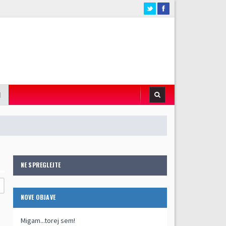
I
NE SPREGLEJTE
NOVE OBJAVE
Migam...torej sem!