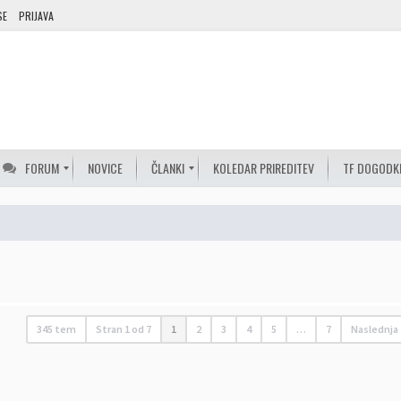
SE
PRIJAVA
FORUM
NOVICE
ČLANKI
KOLEDAR PRIREDITEV
TF DOGODK
345 tem
Stran
1
od
7
1
2
3
4
5
…
7
Naslednja