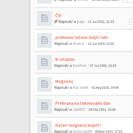
Čili
Napisal/-a
pajo
- 11 Jul 2012, 12:35
1
prebavne težave daljši teki
Napisal/-a
dvince
- 15 Jul 2024, 10:30
B-vitamin
Napisal/-a
boohoo
- 27 Jul 2005, 10:28
Magnezij
Napisal/-a
Ata smrk
- 01 Avg 2016, 19:04
Prehrana na tekmovalni dan
Napisal/-a
zan007
- 28 Okt 2021, 10:00
Kateri magnezij kupiti?
Napisal/-a
potocan94
- 09 Mar 2015, 17:25