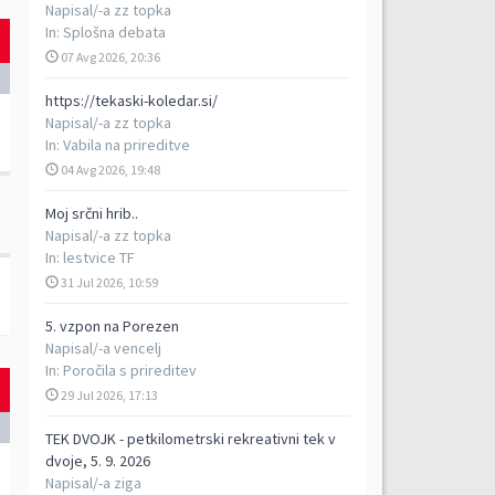
Napisal/-a
zz topka
In:
Splošna debata
07 Avg 2026, 20:36
https://tekaski-koledar.si/
Napisal/-a
zz topka
In:
Vabila na prireditve
04 Avg 2026, 19:48
Moj srčni hrib..
Napisal/-a
zz topka
In:
lestvice TF
31 Jul 2026, 10:59
5. vzpon na Porezen
Napisal/-a
vencelj
In:
Poročila s prireditev
29 Jul 2026, 17:13
TEK DVOJK - petkilometrski rekreativni tek v
dvoje, 5. 9. 2026
Napisal/-a
ziga