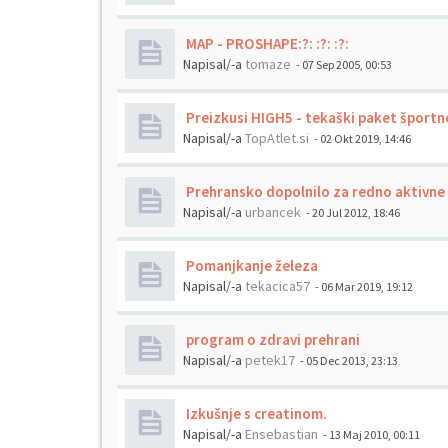
MAP - PROSHAPE:?: :?: :?:
Napisal/-a
tomaze
- 07 Sep 2005, 00:53
Preizkusi HIGH5 - tekaški paket športn
Napisal/-a
TopAtlet.si
- 02 Okt 2019, 14:46
Prehransko dopolnilo za redno aktivne
Napisal/-a
urbancek
- 20 Jul 2012, 18:46
Pomanjkanje železa
Napisal/-a
tekacica57
- 06 Mar 2019, 19:12
program o zdravi prehrani
Napisal/-a
petek17
- 05 Dec 2013, 23:13
Izkušnje s creatinom.
Napisal/-a
Ensebastian
- 13 Maj 2010, 00:11