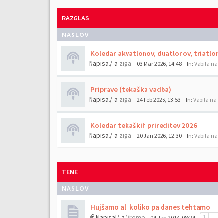
RAZGLAS
NASLOV
Koledar akvatlonov, duatlonov, triatlo
Napisal/-a
ziga
- 03 Mar 2026, 14:48
- In:
Vabila na
Priprave (tekaška vadba)
Napisal/-a
ziga
- 24 Feb 2026, 13:53
- In:
Vabila na 
Koledar tekaških prireditev 2026
Napisal/-a
ziga
- 20 Jan 2026, 12:30
- In:
Vabila na
TEME
NASLOV
Hujšamo ali koliko pa danes tehtamo
Napisal/-a
Vreme
- 04 Jan 2014, 08:24
1
…