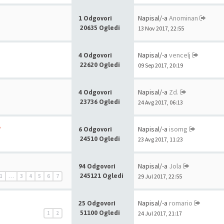
Napisal/-a
Anominan
1 Odgovori
20635 Ogledi
13 Nov 2017, 22:55
Napisal/-a
vencelj
4 Odgovori
22620 Ogledi
09 Sep 2017, 20:19
Napisal/-a
Zd.
4 Odgovori
23736 Ogledi
24 Avg 2017, 06:13
?
Napisal/-a
isomg
6 Odgovori
24510 Ogledi
23 Avg 2017, 11:23
Napisal/-a
Jola
94 Odgovori
245121 Ogledi
1
…
3
4
5
6
7
29 Jul 2017, 22:55
Napisal/-a
romario
25 Odgovori
51100 Ogledi
1
2
24 Jul 2017, 21:17