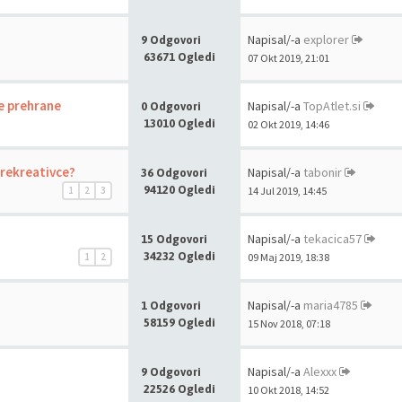
Napisal/-a
explorer
9 Odgovori
63671 Ogledi
07 Okt 2019, 21:01
e prehrane
Napisal/-a
TopAtlet.si
0 Odgovori
13010 Ogledi
02 Okt 2019, 14:46
 rekreativce?
Napisal/-a
tabonir
36 Odgovori
94120 Ogledi
1
2
3
14 Jul 2019, 14:45
Napisal/-a
tekacica57
15 Odgovori
34232 Ogledi
1
2
09 Maj 2019, 18:38
Napisal/-a
maria4785
1 Odgovori
58159 Ogledi
15 Nov 2018, 07:18
Napisal/-a
Alexxx
9 Odgovori
22526 Ogledi
10 Okt 2018, 14:52