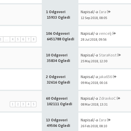
Napisal/-a
čara
1 Odgovori
15933 Ogledi
12 Sep 2018, 08:05
Napisal/-a
vencelj
106 Odgovori
6451788 Ogledi
1
…
4
5
6
7
8
28 Jul 2018, 09:56
Napisal/-a
StaraKost
10 Odgovori
35834 Ogledi
25 Maj 2018, 12:30
Napisal/-a
jaka656
2 Odgovori
32616 Ogledi
09 Maj 2018, 00:16
Napisal/-a
ZdravkoC
60 Odgovori
102111 Ogledi
1
2
3
4
5
08 Mar 2018, 13:31
Napisal/-a
čara
13 Odgovori
49506 Ogledi
26 Feb 2018, 08:10