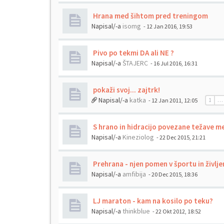
Hrana med šihtom pred treningom
Napisal/-a
isomg
- 12 Jan 2016, 19:53
Pivo po tekmi DA ali NE ?
Napisal/-a
ŠTAJERC
- 16 Jul 2016, 16:31
pokaži svoj... zajtrk!
Napisal/-a
katka
- 12 Jan 2011, 12:05
1
…
S hrano in hidracijo povezane težave 
Napisal/-a
Kineziolog
- 22 Dec 2015, 21:21
Prehrana - njen pomen v športu in življe
Napisal/-a
amfibija
- 20 Dec 2015, 18:36
LJ maraton - kam na kosilo po teku?
Napisal/-a
thinkblue
- 22 Okt 2012, 18:52