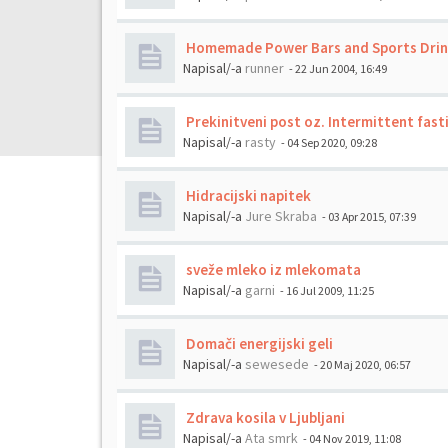
Homemade Power Bars and Sports Drin
Napisal/-a
runner
- 22 Jun 2004, 16:49
Prekinitveni post oz. Intermittent fast
Napisal/-a
rasty
- 04 Sep 2020, 09:28
Hidracijski napitek
Napisal/-a
Jure Skraba
- 03 Apr 2015, 07:39
sveže mleko iz mlekomata
Napisal/-a
garni
- 16 Jul 2009, 11:25
Domači energijski geli
Napisal/-a
sewesede
- 20 Maj 2020, 06:57
Zdrava kosila v Ljubljani
Napisal/-a
Ata smrk
- 04 Nov 2019, 11:08