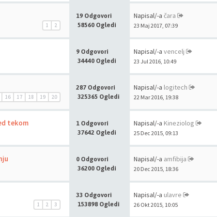
Napisal/-a
čara
19 Odgovori
58560 Ogledi
1
2
23 Maj 2017, 07:39
Napisal/-a
vencelj
9 Odgovori
34440 Ogledi
23 Jul 2016, 10:49
Napisal/-a
logitech
287 Odgovori
325365 Ogledi
16
17
18
19
20
22 Mar 2016, 19:38
med tekom
Napisal/-a
Kineziolog
1 Odgovori
37642 Ogledi
25 Dec 2015, 09:13
nju
Napisal/-a
amfibija
0 Odgovori
36200 Ogledi
20 Dec 2015, 18:36
Napisal/-a
ulavre
33 Odgovori
153898 Ogledi
1
2
3
26 Okt 2015, 10:05