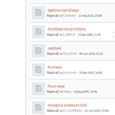
Spletno naročanje
Napisal/-a
Faelwen
- 11 Sep 2018, 15:08
POVIŠAN HOLESTEROL
Napisal/-a
LJUBICA
- 21 Apr 2008, 11:45
Jedilnik
Napisal/-a
Ata smrk
- 06 Jun 2016, 21:32
Proteini
Napisal/-a
Ata smrk
- 20 Apr 2016, 16:06
Post-enje
Napisal/-a
lenka
- 25 Avg 2005, 19:46
Hranljiva vrednost živil
Napisal/-a
LC-triathlete
- 12 Jun 2015, 15:48