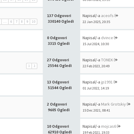
Napisal/-a
aceofs
137 Odgovori
330140 Ogledi
…
6
7
8
9
10
22 Jan 2025, 20:35
Napisal/-a
dvince
0 Odgovori
3315 Ogledi
15 Jul 2024, 10:30
Napisal/-a
TONEK
27 Odgovori
25546 Ogledi
1
2
22 Feb 2023, 20:49
Napisal/-a
jp1991
13 Odgovori
51544 Ogledi
01 Jul 2022, 14:19
Napisal/-a
Mark Grotskiy
2 Odgovori
9605 Ogledi
15 Dec 2021, 08:41
Napisal/-a
mojcas6
10 Odgovori
62910 Ogledi
19 Feb 2021, 19:33