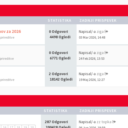
STATISTIKA
ZADNJI PRISPEVEK
nov za 2026
Napisal/-a
ziga
0 Odgovori
4498 Ogledi
 prireditve
03 Mar 2026, 14:48
Napisal/-a
ziga
0 Odgovori
6771 Ogledi
prireditve
24 Feb 2026, 13:53
Napisal/-a
ziga
2 Odgovori
18142 Ogledi
 prireditve
19 Maj 2026, 12:27
STATISTIKA
ZADNJI PRISPEVEK
Napisal/-a
zz topka
287 Odgovori
390428 Ogledi
16
17
18
19
20
06 Jun 2026, 19:59