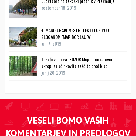
6. oktobra na tekaški praznik v Prekmurje!
september 18, 2019
4. MARIBORSKI MESTNI TEK LETOS POD
SLOGANOM ''MARIBOR LAUFA''
julij 7, 2019
Tekači v naravi, POZOR klopi – enostavni
ukrepi za učinkovito zaščito pred klopi
junij 20, 2019
VESELI BOMO VAŠIH
KOMENTARJEV IN PREDLOGOV