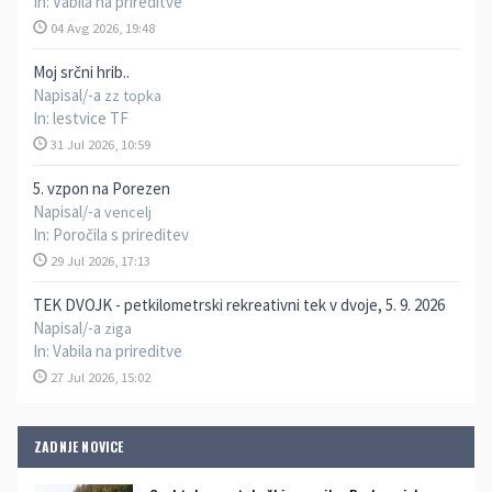
In:
Vabila na prireditve
04 Avg 2026, 19:48
Moj srčni hrib..
Napisal/-a
zz topka
In:
lestvice TF
31 Jul 2026, 10:59
5. vzpon na Porezen
Napisal/-a
vencelj
In:
Poročila s prireditev
29 Jul 2026, 17:13
TEK DVOJK - petkilometrski rekreativni tek v dvoje, 5. 9. 2026
Napisal/-a
ziga
In:
Vabila na prireditve
27 Jul 2026, 15:02
ZADNJE NOVICE