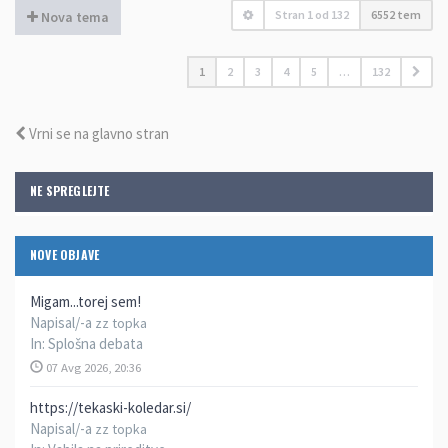
Stran
1
od
132
6552 tem
Nova tema
1
2
3
4
5
…
132
Vrni se na glavno stran
NE SPREGLEJTE
NOVE OBJAVE
Migam...torej sem!
Napisal/-a
zz topka
In:
Splošna debata
07 Avg 2026, 20:36
https://tekaski-koledar.si/
Napisal/-a
zz topka