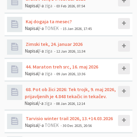
Napisal/-a
ziga
- 03 Feb 2026, 07:54
Kaj dogaja ta mesec?
Napisal/-a
TONEK
- 15 Jan 2026, 17:45
Zimski tek, 24. januar 2026
Napisal/-a
ziga
- 12 Jan 2026, 11:34
44. Maraton treh src, 16. maj 2026
Napisal/-a
ziga
- 09 Jan 2026, 13:36
68. Pot ob žici 2026: Tek trojk, 9. maj 2026,
prijavljenih je 4.848 tekačic in tekačev.
Napisal/-a
ziga
- 08 Jan 2026, 12:14
Tarvisio winter trail 2026, 13.+14.03.2026
Napisal/-a
TONEK
- 30 Dec 2025, 20:56