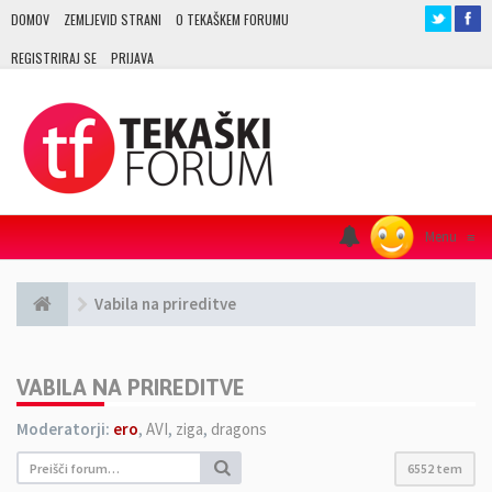
DOMOV
ZEMLJEVID STRANI
O TEKAŠKEM FORUMU
REGISTRIRAJ SE
PRIJAVA
Menu
≡
Vabila na prireditve
VABILA NA PRIREDITVE
Moderatorji:
ero
,
AVI
,
ziga
,
dragons
6552 tem