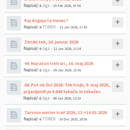
Napisal/-a
ziga
- 03 Feb 2026, 07:54
Kaj dogaja ta mesec?
Napisal/-a
TONEK
- 15 Jan 2026, 17:45
Zimski tek, 24. januar 2026
Napisal/-a
ziga
- 12 Jan 2026, 11:34
44. Maraton treh src, 16. maj 2026
Napisal/-a
ziga
- 09 Jan 2026, 13:36
68. Pot ob žici 2026: Tek trojk, 9. maj 2026,
prijavljenih je 4.848 tekačic in tekačev.
Napisal/-a
ziga
- 08 Jan 2026, 12:14
Tarvisio winter trail 2026, 13.+14.03.2026
Napisal/-a
TONEK
- 30 Dec 2025, 20:56