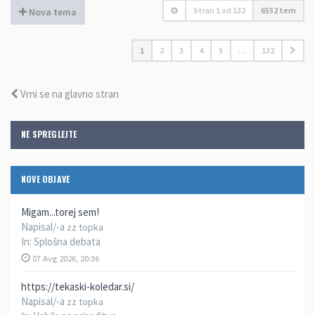
Stran
1
od
132
6552 tem
Nova tema
1
2
3
4
5
…
132
Vrni se na glavno stran
NE SPREGLEJTE
NOVE OBJAVE
Migam...torej sem!
Napisal/-a
zz topka
In:
Splošna debata
07 Avg 2026, 20:36
https://tekaski-koledar.si/
Napisal/-a
zz topka