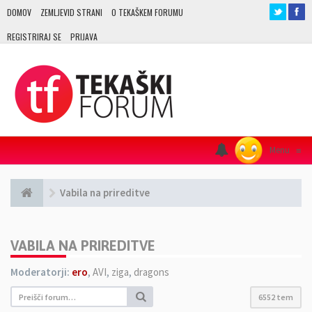
DOMOV
ZEMLJEVID STRANI
O TEKAŠKEM FORUMU
REGISTRIRAJ SE
PRIJAVA
Menu
≡
Vabila na prireditve
VABILA NA PRIREDITVE
Moderatorji:
ero
,
AVI
,
ziga
,
dragons
6552 tem