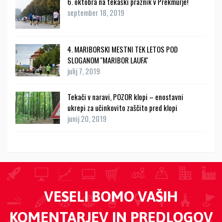
6. oktobra na tekaški praznik v Prekmurje!
september 18, 2019
4. MARIBORSKI MESTNI TEK LETOS POD
SLOGANOM ''MARIBOR LAUFA''
julij 7, 2019
Tekači v naravi, POZOR klopi – enostavni
ukrepi za učinkovito zaščito pred klopi
junij 20, 2019
VESELI BOMO VAŠIH
KOMENTARJEV IN PREDLOGOV