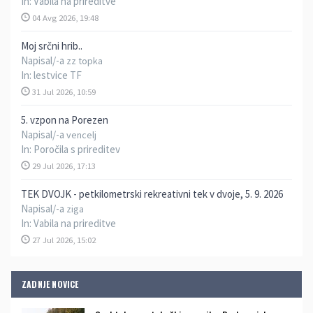
In:
Vabila na prireditve
04 Avg 2026, 19:48
Moj srčni hrib..
Napisal/-a
zz topka
In:
lestvice TF
31 Jul 2026, 10:59
5. vzpon na Porezen
Napisal/-a
vencelj
In:
Poročila s prireditev
29 Jul 2026, 17:13
TEK DVOJK - petkilometrski rekreativni tek v dvoje, 5. 9. 2026
Napisal/-a
ziga
In:
Vabila na prireditve
27 Jul 2026, 15:02
ZADNJE NOVICE