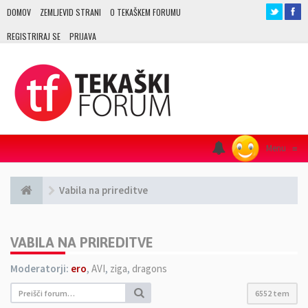
DOMOV
ZEMLJEVID STRANI
O TEKAŠKEM FORUMU
REGISTRIRAJ SE
PRIJAVA
Menu
≡
Vabila na prireditve
VABILA NA PRIREDITVE
Moderatorji:
ero
,
AVI
,
ziga
,
dragons
6552 tem