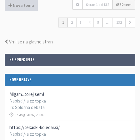
Stran
1
od
132
6552 tem
Nova tema
1
2
3
4
5
…
132
Vrni se na glavno stran
NE SPREGLEJTE
NOVE OBJAVE
Migam...torej sem!
Napisal/-a
zz topka
In:
Splošna debata
07 Avg 2026, 20:36
https://tekaski-koledar.si/
Napisal/-a
zz topka