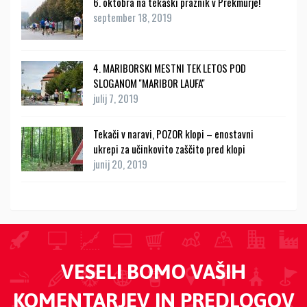
6. oktobra na tekaški praznik v Prekmurje!
september 18, 2019
4. MARIBORSKI MESTNI TEK LETOS POD
SLOGANOM ''MARIBOR LAUFA''
julij 7, 2019
Tekači v naravi, POZOR klopi – enostavni
ukrepi za učinkovito zaščito pred klopi
junij 20, 2019
VESELI BOMO VAŠIH
KOMENTARJEV IN PREDLOGOV