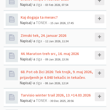
Napisal/-a
ziga
- 03 Feb 2026, 07:54
Kaj dogaja ta mesec?
Napisal/-a
TONEK
- 15 Jan 2026, 17:45
Zimski tek, 24. januar 2026
Napisal/-a
ziga
- 12 Jan 2026, 11:34
44. Maraton treh src, 16. maj 2026
Napisal/-a
ziga
- 09 Jan 2026, 13:36
68. Pot ob žici 2026: Tek trojk, 9. maj 2026,
prijavljenih je 4.848 tekačic in tekačev.
Napisal/-a
ziga
- 08 Jan 2026, 12:14
Tarvisio winter trail 2026, 13.+14.03.2026
Napisal/-a
TONEK
- 30 Dec 2025, 20:56