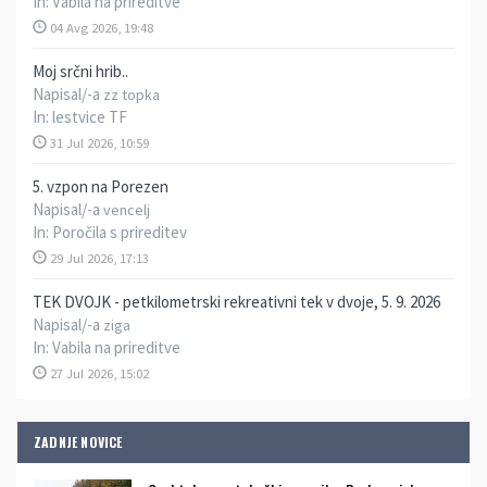
In:
Vabila na prireditve
04 Avg 2026, 19:48
Moj srčni hrib..
Napisal/-a
zz topka
In:
lestvice TF
31 Jul 2026, 10:59
5. vzpon na Porezen
Napisal/-a
vencelj
In:
Poročila s prireditev
29 Jul 2026, 17:13
TEK DVOJK - petkilometrski rekreativni tek v dvoje, 5. 9. 2026
Napisal/-a
ziga
In:
Vabila na prireditve
27 Jul 2026, 15:02
ZADNJE NOVICE