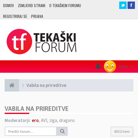
DOMOV
ZEMLJEVID STRANI
O TEKAŠKEM FORUMU
REGISTRIRAJ SE
PRIJAVA
Menu
≡
Vabila na prireditve
VABILA NA PRIREDITVE
Moderatorji:
ero
,
AVI
,
ziga
,
dragons
6552 tem