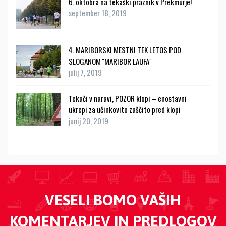
6. oktobra na tekaški praznik v Prekmurje!
september 18, 2019
4. MARIBORSKI MESTNI TEK LETOS POD
SLOGANOM ''MARIBOR LAUFA''
julij 7, 2019
Tekači v naravi, POZOR klopi – enostavni
ukrepi za učinkovito zaščito pred klopi
junij 20, 2019
VESELI BOMO VAŠIH
KOMENTARJEV IN PREDLOGOV