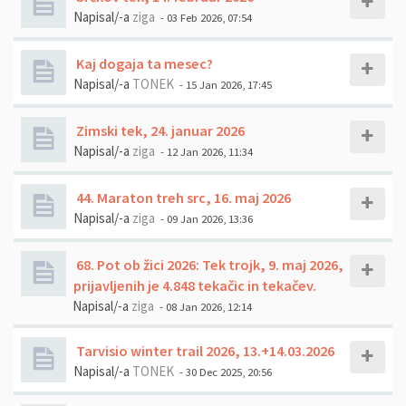
Napisal/-a
ziga
- 03 Feb 2026, 07:54
Kaj dogaja ta mesec?
Napisal/-a
TONEK
- 15 Jan 2026, 17:45
Zimski tek, 24. januar 2026
Napisal/-a
ziga
- 12 Jan 2026, 11:34
44. Maraton treh src, 16. maj 2026
Napisal/-a
ziga
- 09 Jan 2026, 13:36
68. Pot ob žici 2026: Tek trojk, 9. maj 2026,
prijavljenih je 4.848 tekačic in tekačev.
Napisal/-a
ziga
- 08 Jan 2026, 12:14
Tarvisio winter trail 2026, 13.+14.03.2026
Napisal/-a
TONEK
- 30 Dec 2025, 20:56