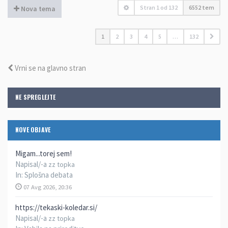
Stran
1
od
132
6552 tem
Nova tema
1
2
3
4
5
…
132
Vrni se na glavno stran
NE SPREGLEJTE
NOVE OBJAVE
Migam...torej sem!
Napisal/-a
zz topka
In:
Splošna debata
07 Avg 2026, 20:36
https://tekaski-koledar.si/
Napisal/-a
zz topka