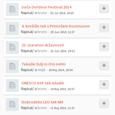
Soča Outdoor Festival 2014
Napisal/-a
bruno
- 05 Jul 2014, 16:03
4. brežiški tek s Primožem Kozmusom
Napisal/-a
bruno
- 29 Jun 2014, 11:37
23. maraton državnosti
Napisal/-a
bruno
- 25 Jun 2014, 19:32
Tekaški žulji in črni nohti
Napisal/-a
mojA
- 29 Maj 2014, 20:54
UNESCO ASP tek mladih
Napisal/-a
bruno
- 14 Maj 2014, 16:57
Dobrodelni LEO tek NM
Napisal/-a
bruno
- 11 Maj 2014, 11:27