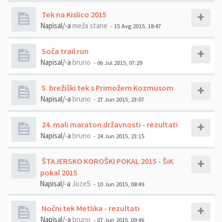
Tek na Kislico 2015
Napisal/-a
meža stane
- 15 Avg 2015, 18:47
Soča trail run
Napisal/-a
bruno
- 06 Jul 2015, 07:29
5. brežiški tek s Primožem Kozmusom
Napisal/-a
bruno
- 27 Jun 2015, 23:07
24. mali maraton državnosti - rezultati
Napisal/-a
bruno
- 24 Jun 2015, 23:15
ŠTAJERSKO KOROŠKI POKAL 2015 - ŠiK
pokal 2015
Napisal/-a
JozeS
- 10 Jun 2015, 08:49
Nočni tek Metlika - rezultati
Napisal/-a
bruno
- 07 Jun 2015, 09:46