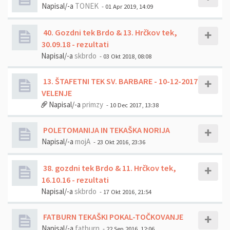
Napisal/-a
TONEK
- 01 Apr 2019, 14:09
40. Gozdni tek Brdo & 13. Hrčkov tek,
30.09.18 - rezultati
Napisal/-a
skbrdo
- 03 Okt 2018, 08:08
13. ŠTAFETNI TEK SV. BARBARE - 10-12-2017
VELENJE
Napisal/-a
primzy
- 10 Dec 2017, 13:38
POLETOMANIJA IN TEKAŠKA NORIJA
Napisal/-a
mojA
- 23 Okt 2016, 23:36
38. gozdni tek Brdo & 11. Hrčkov tek,
16.10.16 - rezultati
Napisal/-a
skbrdo
- 17 Okt 2016, 21:54
FATBURN TEKAŠKI POKAL-TOČKOVANJE
Napisal/-a
fatburn
- 22 Sep 2016, 12:06