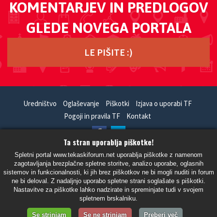
KOMENTARJEV IN PREDLOGOV
GLEDE NOVEGA PORTALA
LE PIŠITE :)
Uredništvo
Oglaševanje
Piškotki
Izjava o uporabi TF
Pogoji in pravila TF
Kontakt
Ta stran uporablja piškotke!
HandCrafted With
In
SiteSplat
- Powered By
phpBB
Spletni portal www.tekaskiforum.net uporablja piškotke z namenom
zagotavljanja brezplačne spletne storitve, analizo uporabe, oglasnih
- Vsi časi so UTC+02:00 Evropa/Ljubljana -
sistemov in funkcionalnosti, ki jih brez piškotkov ne bi mogli nuditi in forum
ne bi deloval. Z nadaljnjo uporabo spletne strani soglašate s piškotki.
Nastavitve za piškotke lahko nadzirate in spreminjate tudi v svojem
spletnem brskalniku.
Se strinjam
Se ne strinjam
Preberi več
© 2016 -
Tekaski Forum
.