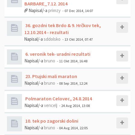
BARBARE_7.12. 2014
Napisal/-a
primzy
- 07 Dec 2014, 14:07
36. gozdni tek Brdo & 9. Hrčkov tek,
12.10.2014 - rezultati
Napisal/-a
sddolsko
- 13 Okt 2014, 07:47
6. veronik tek- uradni rezultati
Napisal/-a
bruno
- 11 Okt 2014, 16:48
23. Ptujski mali maraton
Napisal/-a
bruno
- 08 Sep 2014, 12:24
Polmaraton Celovec, 24.8.2014
Napisal/-a
vencelj
- 24 Avg 2014, 13:08
10. tek po zagorski dolini
Napisal/-a
bruno
- 04 Avg 2014, 22:05