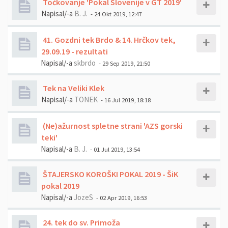
Točkovanje 'Pokal Slovenije v GT 2019'
Napisal/-a
B. J.
- 24 Okt 2019, 12:47
41. Gozdni tek Brdo & 14. Hrčkov tek,
29.09.19 - rezultati
Napisal/-a
skbrdo
- 29 Sep 2019, 21:50
Tek na Veliki Klek
Napisal/-a
TONEK
- 16 Jul 2019, 18:18
(Ne)ažurnost spletne strani 'AZS gorski
teki'
Napisal/-a
B. J.
- 01 Jul 2019, 13:54
ŠTAJERSKO KOROŠKI POKAL 2019 - ŠiK
pokal 2019
Napisal/-a
JozeS
- 02 Apr 2019, 16:53
24. tek do sv. Primoža