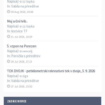
Napisal/-a
zz topka
In:
Vabila na prireditve
04 Avg 2026, 19:48
Moj srčni hrib..
Napisal/-a
zz topka
In:
lestvice TF
31 Jul 2026, 10:59
5. vzpon na Porezen
Napisal/-a
vencelj
In:
Poročila s prireditev
29 Jul 2026, 17:13
TEK DVOJK - petkilometrski rekreativni tek v dvoje, 5. 9. 2026
Napisal/-a
ziga
In:
Vabila na prireditve
27 Jul 2026, 15:02
ZADNJE NOVICE