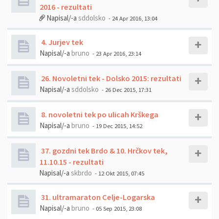
2016 - rezultati
Napisal/-a
sddolsko
- 24 Apr 2016, 13:04
4. Jurjev tek
Napisal/-a
bruno
- 23 Apr 2016, 23:14
26. Novoletni tek - Dolsko 2015: rezultati
Napisal/-a
sddolsko
- 26 Dec 2015, 17:31
8. novoletni tek po ulicah Krškega
Napisal/-a
bruno
- 19 Dec 2015, 14:52
37. gozdni tek Brdo & 10. Hrčkov tek,
11.10.15 - rezultati
Napisal/-a
skbrdo
- 12 Okt 2015, 07:45
31. ultramaraton Celje-Logarska
Napisal/-a
bruno
- 05 Sep 2015, 23:08