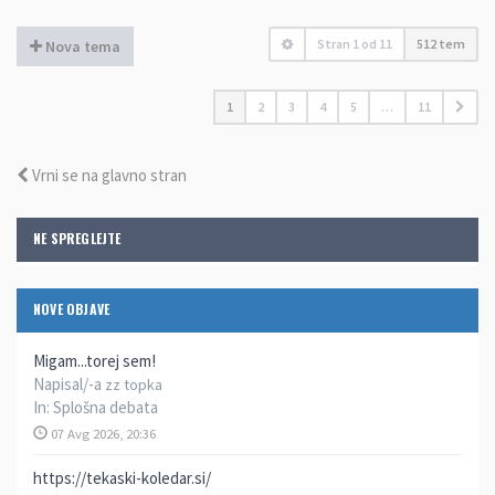
Stran
1
od
11
512 tem
Nova tema
1
2
3
4
5
…
11
Vrni se na glavno stran
NE SPREGLEJTE
NOVE OBJAVE
Migam...torej sem!
Napisal/-a
zz topka
In:
Splošna debata
07 Avg 2026, 20:36
https://tekaski-koledar.si/