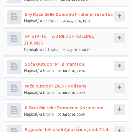
Sky Race delle Dolomiti Friulane- rezultati
Napisal/-a
zz topka
- 28 Avg 2016, 18:31
54. STAFFETTA 3 RIFUGI- COLLINA,
21.8.2016
Napisal/-a
zz topka
- 23 Avg 2016, 08:16
Soča Outdoor MTB maraton
Napisal/-a
bruno
- 03 Jul 2016, 21:24
soča outdoor 2016 - trail runs
Napisal/-a
bruno
- 02 Jul 2016, 22:29
6. Brežiški tek s Primožem Kozmusom
Napisal/-a
bruno
- 02 Jul 2016, 22:49
5. gozdni tek okoli Ajdovščine, ned. 24. 4.