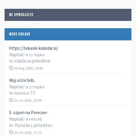
NE SPREGLEJTE
NOVE OBJAVE
https://tekaski-koledar.si/
Napisal/-a
zz topka
In:
Vabila na prireditve
04 Avg 2026, 19:48
Moj srčni hrib..
Napisal/-a
zz topka
In:
lestvice TF
31 Jul 2026, 10:59
5. vzpon na Porezen
Napisal/-a
vencelj
In:
Poročila s prireditev
29 Jul 2026, 17:13