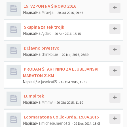
15. VZPON NA ŠIROKO 2016
Napisal/-a
Mravlja
- 20 Jul 2016, 09:46
Skupina za tek trojk
Napisal/-a
Ajdak
- 20 Apr 2016, 15:15
Državno prvestvo
Napisal/-a
thinkblue
- 02 Maj 2016, 06:39
PRODAM ŠTARTNINO ZA LJUBLJANSKI
MARATON 21KM
Napisal/-a
jasnica05
- 16 Okt 2015, 15:18
Lumpi tek
Napisal/-a
Mmmv
- 20 Okt 2015, 11:10
Ecomaratona Collio-Brda, 19.04.2015
Napisal/-a
michele.menotti
- 02 Dec 2014, 13:03