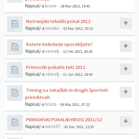
Napisal/-a
bruno
- 28 Mar 2012, 14:45
Notranjski tekaški pokal 2012
Napisal/-a
noteko
- 02 Mar 2012, 10:12
Katere koledarje uporabljate?
Napisal/-a
vencelj
- 11 Feb 2012, 20:24
Primorski pokalni teki 2012
Napisal/-a
vencelj
- 11 Jan 2012, 18:54
Timing na tekaških in drugih športnih
prireditvah
Napisal/-a
bruno
- 06 Maj 2011, 07:22
PRIMORSKI POKALNI KROSI 2011/12
Napisal/-a
miro107
- 01 Dec 2011, 12:23