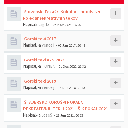
Slovenski Tekaški Koledar – neodvisen
koledar rekreativnih tekov
Napisal/-a
igi13
- 24 Nov 2025, 16:25
Gorski teki 2017
Napisal/-a
vencelj
- 05 Jan 2017, 20:49
Gorski teki AZS 2023
Napisal/-a
TONEK
- 01 Dec 2022, 21:32
Gorski teki 2019
Napisal/-a
vencelj
- 14 Dec 2018, 21:13
ŠTAJERSKO KOROŠKI POKAL V
REKREATIVNIH TEKIH 2021 - ŠIK POKAL 2021
Napisal/-a
JozeS
- 28 Jun 2021, 00:13