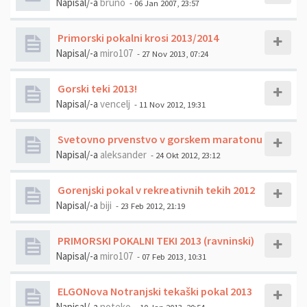
Napisal/-a
bruno
- 06 Jan 2007, 23:57
Primorski pokalni krosi 2013/2014
Napisal/-a
miro107
- 27 Nov 2013, 07:24
Gorski teki 2013!
Napisal/-a
vencelj
- 11 Nov 2012, 19:31
Svetovno prvenstvo v gorskem maratonu
Napisal/-a
aleksander
- 24 Okt 2012, 23:12
Gorenjski pokal v rekreativnih tekih 2012
Napisal/-a
biji
- 23 Feb 2012, 21:19
PRIMORSKI POKALNI TEKI 2013 (ravninski)
Napisal/-a
miro107
- 07 Feb 2013, 10:31
ELGONova Notranjski tekaški pokal 2013
Napisal/-a
noteko