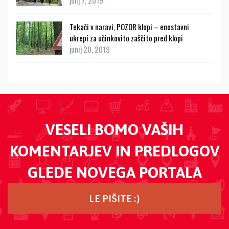
julij 7, 2019
Tekači v naravi, POZOR klopi – enostavni
ukrepi za učinkovito zaščito pred klopi
junij 20, 2019
VESELI BOMO VAŠIH
KOMENTARJEV IN PREDLOGOV
GLEDE NOVEGA PORTALA
LE PIŠITE :)