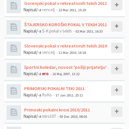
Gorenjski pokal v rekreativnih tekih 2011
Napisal/-a
vencelj
- 22 Mar 2011, 15:29
ŠTAJERSKO KOROŠKI POKAL V TEKIH 2011
Napisal/-a
Š-K pokal v tekih
- 02 Mar 2011, 16:33
Slovenski pokal v rekreativnih tekih 2010
Napisal/-a
vencelj
- 11 Mar 2010, 16:18
športni koledar, novost 'pošlji prijatelju'
Napisal/-a
ero
- 16 Maj 2007, 13:22
PRIMORSKI POKALNI TEKI 2011
Napisal/-a
RoKo
- 17 Jan 2011, 23:11
Primoski pokalni krosi 2010/2011
Napisal/-a
miro107
- 03 Dec 2010, 08:05