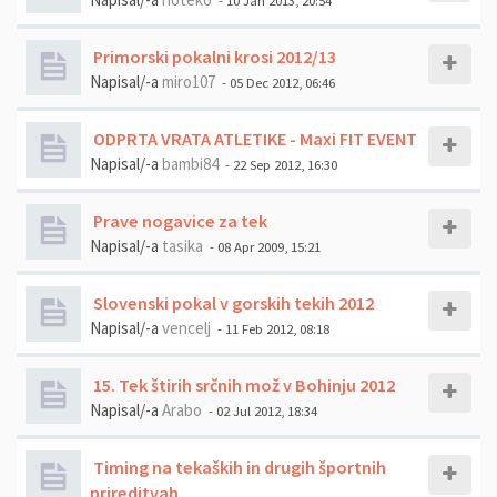
- 10 Jan 2013, 20:54
Primorski pokalni krosi 2012/13
Napisal/-a
miro107
- 05 Dec 2012, 06:46
ODPRTA VRATA ATLETIKE - Maxi FIT EVENT
Napisal/-a
bambi84
- 22 Sep 2012, 16:30
Prave nogavice za tek
Napisal/-a
tasika
- 08 Apr 2009, 15:21
Slovenski pokal v gorskih tekih 2012
Napisal/-a
vencelj
- 11 Feb 2012, 08:18
15. Tek štirih srčnih mož v Bohinju 2012
Napisal/-a
Arabo
- 02 Jul 2012, 18:34
Timing na tekaških in drugih športnih
prireditvah