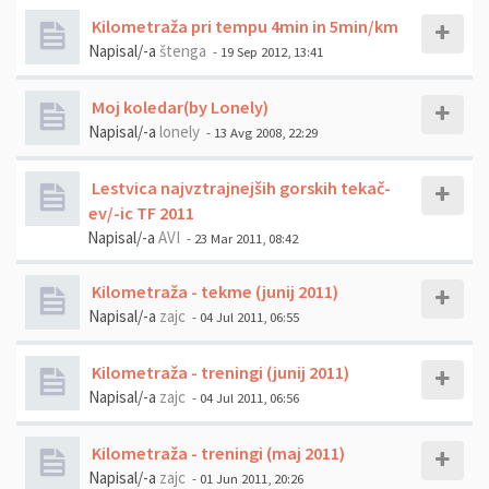
Kilometraža pri tempu 4min in 5min/km
Napisal/-a
štenga
- 19 Sep 2012, 13:41
Moj koledar(by Lonely)
Napisal/-a
lonely
- 13 Avg 2008, 22:29
Lestvica najvztrajnejših gorskih tekač-
ev/-ic TF 2011
Napisal/-a
AVI
- 23 Mar 2011, 08:42
Kilometraža - tekme (junij 2011)
Napisal/-a
zajc
- 04 Jul 2011, 06:55
Kilometraža - treningi (junij 2011)
Napisal/-a
zajc
- 04 Jul 2011, 06:56
Kilometraža - treningi (maj 2011)
Napisal/-a
zajc
- 01 Jun 2011, 20:26