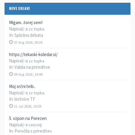
NOVE OBJAVE
Migam...torej sem!
Napisal/-a
zz topka
In:
Splošna debata
07 Avg 2026, 20:36
https://tekaski-koledar.si/
Napisal/-a
zz topka
In:
Vabila na prireditve
04 Avg 2026, 19:48
Moj srčni hrib..
Napisal/-a
zz topka
In:
lestvice TF
31 Jul 2026, 10:59
5. vzpon na Porezen
Napisal/-a
vencelj
In:
Poročila s prireditev