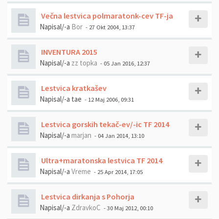
Večna lestvica polmaratonk-cev TF-ja
Napisal/-a
Bor
- 27 Okt 2004, 13:37
INVENTURA 2015
Napisal/-a
zz topka
- 05 Jan 2016, 12:37
Lestvica kratkašev
Napisal/-a
tae
- 12 Maj 2006, 09:31
Lestvica gorskih tekač-ev/-ic TF 2014
Napisal/-a
marjan
- 04 Jan 2014, 13:10
Ultra+maratonska lestvica TF 2014
Napisal/-a
Vreme
- 25 Apr 2014, 17:05
Lestvica dirkanja s Pohorja
Napisal/-a
ZdravkoC
- 30 Maj 2012, 00:10