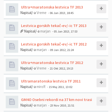
Ultra+maratonska lestvica TF 2013
Napisal/-a
Vreme
- 06 Jan 2013, 18:45
Lestvica gorskih tekač-ev/-ic TF 2013
Napisal/-a
marjan
- 05 Jan 2013, 17:53
Lestvica gorskih tekač-ev/-ic TF 2012
Napisal/-a
marjan
- 09 Jan 2012, 21:24
Ultra+maratonska lestvica TF 2012
Napisal/-a
Vreme
- 21 Okt 2012, 19:13
Ultramaratonska lestvica TF 2011
Napisal/-a
miroR
- 15 Maj 2011, 13:02
GM4O Osebni rekordi na 37 km novi trasi
Napisal/-a
marjan
- 23 Nov 2010, 21:51