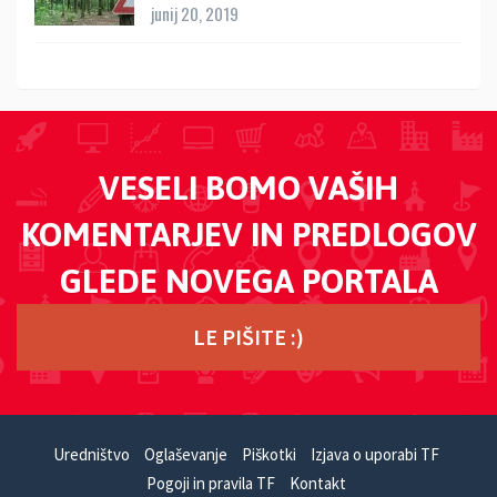
junij 20, 2019
VESELI BOMO VAŠIH
KOMENTARJEV IN PREDLOGOV
GLEDE NOVEGA PORTALA
LE PIŠITE :)
Uredništvo
Oglaševanje
Piškotki
Izjava o uporabi TF
Pogoji in pravila TF
Kontakt