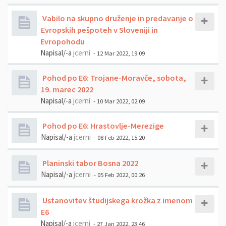
Vabilo na skupno druženje in predavanje o
Evropskih pešpoteh v Sloveniji in
Evropohodu
Napisal/-a
jcerni
- 12 Mar 2022, 19:09
Pohod po E6: Trojane-Moravče, sobota,
19. marec 2022
Napisal/-a
jcerni
- 10 Mar 2022, 02:09
Pohod po E6: Hrastovlje-Merezige
Napisal/-a
jcerni
- 08 Feb 2022, 15:20
Planinski tabor Bosna 2022
Napisal/-a
jcerni
- 05 Feb 2022, 00:26
Ustanovitev študijskega krožka z imenom
E6
Napisal/-a
jcerni
- 27 Jan 2022, 23:46