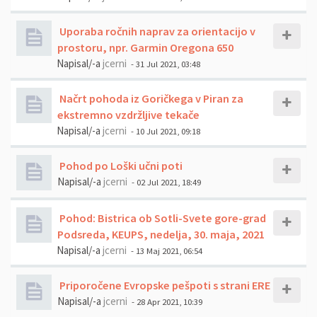
Uporaba ročnih naprav za orientacijo v
prostoru, npr. Garmin Oregona 650
Napisal/-a
jcerni
- 31 Jul 2021, 03:48
Načrt pohoda iz Goričkega v Piran za
ekstremno vzdržljive tekače
Napisal/-a
jcerni
- 10 Jul 2021, 09:18
Pohod po Loški učni poti
Napisal/-a
jcerni
- 02 Jul 2021, 18:49
Pohod: Bistrica ob Sotli-Svete gore-grad
Podsreda, KEUPS, nedelja, 30. maja, 2021
Napisal/-a
jcerni
- 13 Maj 2021, 06:54
Priporočene Evropske pešpoti s strani ERE
Napisal/-a
jcerni
- 28 Apr 2021, 10:39