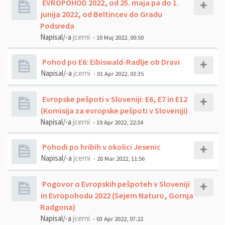
EVROPOHOD 2022, od 25. maja pa do 1.
junija 2022, od Beltincev do Gradu
Podsreda
Napisal/-a
jcerni
- 10 Maj 2022, 00:50
Pohod po E6: Eibiswald-Radlje ob Dravi
Napisal/-a
jcerni
- 01 Apr 2022, 03:35
Evropske pešpoti v Sloveniji: E6, E7 in E12
(Komisija za evropske pešpoti v Sloveniji)
Napisal/-a
jcerni
- 19 Apr 2022, 22:34
Pohodi po hribih v okolici Jesenic
Napisal/-a
jcerni
- 20 Mar 2022, 11:56
Pogovor o Evropskih pešpoteh v Sloveniji
in Evropohodu 2022 (Sejem Naturo, Gornja
Radgona)
Napisal/-a
jcerni
- 03 Apr 2022, 07:22