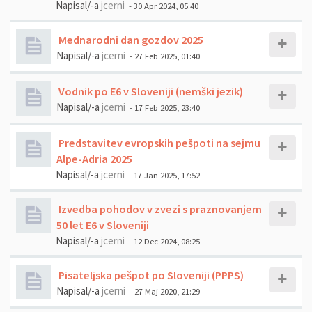
Napisal/-a
jcerni
- 30 Apr 2024, 05:40
Mednarodni dan gozdov 2025
Napisal/-a
jcerni
- 27 Feb 2025, 01:40
Vodnik po E6 v Sloveniji (nemški jezik)
Napisal/-a
jcerni
- 17 Feb 2025, 23:40
Predstavitev evropskih pešpoti na sejmu
Alpe-Adria 2025
Napisal/-a
jcerni
- 17 Jan 2025, 17:52
Izvedba pohodov v zvezi s praznovanjem
50 let E6 v Sloveniji
Napisal/-a
jcerni
- 12 Dec 2024, 08:25
Pisateljska pešpot po Sloveniji (PPPS)
Napisal/-a
jcerni
- 27 Maj 2020, 21:29