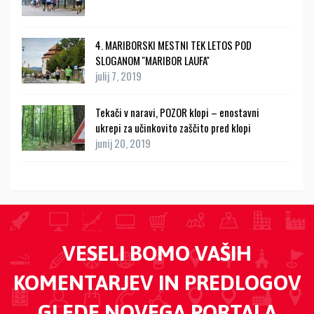
4. MARIBORSKI MESTNI TEK LETOS POD
SLOGANOM ''MARIBOR LAUFA''
julij 7, 2019
Tekači v naravi, POZOR klopi – enostavni
ukrepi za učinkovito zaščito pred klopi
junij 20, 2019
VESELI BOMO VAŠIH
KOMENTARJEV IN PREDLOGOV
GLEDE NOVEGA PORTALA