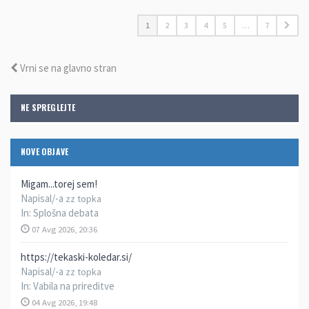
1
2
3
4
5
…
7
Vrni se na glavno stran
NE SPREGLEJTE
NOVE OBJAVE
Migam...torej sem!
Napisal/-a
zz topka
In:
Splošna debata
07 Avg 2026, 20:36
https://tekaski-koledar.si/
Napisal/-a
zz topka
In:
Vabila na prireditve
04 Avg 2026, 19:48