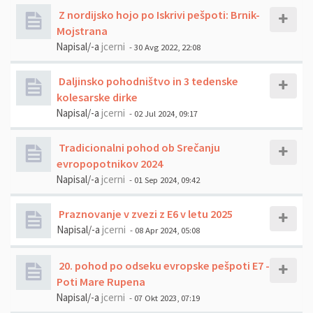
Z nordijsko hojo po Iskrivi pešpoti: Brnik-
Mojstrana
Napisal/-a
jcerni
- 30 Avg 2022, 22:08
Daljinsko pohodništvo in 3 tedenske
kolesarske dirke
Napisal/-a
jcerni
- 02 Jul 2024, 09:17
Tradicionalni pohod ob Srečanju
evropopotnikov 2024
Napisal/-a
jcerni
- 01 Sep 2024, 09:42
Praznovanje v zvezi z E6 v letu 2025
Napisal/-a
jcerni
- 08 Apr 2024, 05:08
20. pohod po odseku evropske pešpoti E7 -
Poti Mare Rupena
Napisal/-a
jcerni
- 07 Okt 2023, 07:19