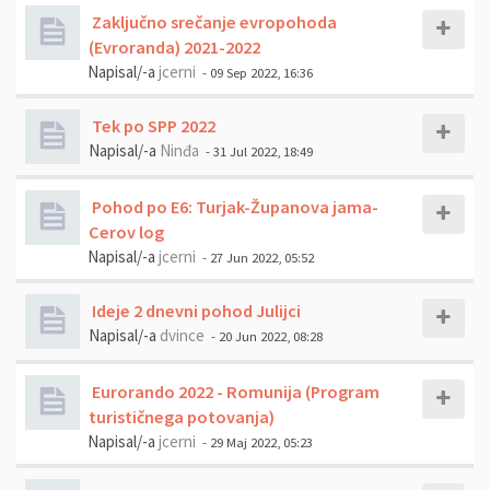
Zaključno srečanje evropohoda
(Evroranda) 2021-2022
Napisal/-a
jcerni
- 09 Sep 2022, 16:36
Tek po SPP 2022
Napisal/-a
Ninđa
- 31 Jul 2022, 18:49
Pohod po E6: Turjak-Županova jama-
Cerov log
Napisal/-a
jcerni
- 27 Jun 2022, 05:52
Ideje 2 dnevni pohod Julijci
Napisal/-a
dvince
- 20 Jun 2022, 08:28
Eurorando 2022 - Romunija (Program
turističnega potovanja)
Napisal/-a
jcerni
- 29 Maj 2022, 05:23