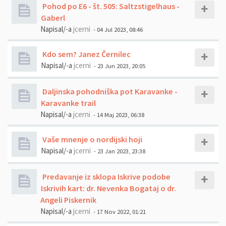
Pohod po E6 - št. 505: Saltzstigelhaus -
Gaberl
Napisal/-a
jcerni
- 04 Jul 2023, 08:46
Kdo sem? Janez Černilec
Napisal/-a
jcerni
- 23 Jun 2023, 20:05
Daljinska pohodniška pot Karavanke -
Karavanke trail
Napisal/-a
jcerni
- 14 Maj 2023, 06:38
Vaše mnenje o nordijski hoji
Napisal/-a
jcerni
- 23 Jan 2023, 23:38
Predavanje iz sklopa Iskrive podobe
Iskrivih kart: dr. Nevenka Bogataj o dr.
Angeli Piskernik
Napisal/-a
jcerni
- 17 Nov 2022, 01:21