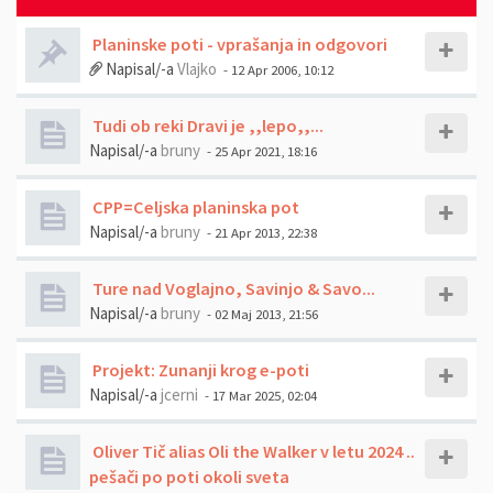
Planinske poti - vprašanja in odgovori
Napisal/-a
Vlajko
- 12 Apr 2006, 10:12
Tudi ob reki Dravi je ,,lepo,,...
Napisal/-a
bruny
- 25 Apr 2021, 18:16
CPP=Celjska planinska pot
Napisal/-a
bruny
- 21 Apr 2013, 22:38
Ture nad Voglajno, Savinjo & Savo...
Napisal/-a
bruny
- 02 Maj 2013, 21:56
Projekt: Zunanji krog e-poti
Napisal/-a
jcerni
- 17 Mar 2025, 02:04
Oliver Tič alias Oli the Walker v letu 2024 ..
pešači po poti okoli sveta