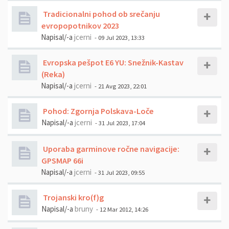
Tradicionalni pohod ob srečanju
evropopotnikov 2023
Napisal/-a
jcerni
- 09 Jul 2023, 13:33
Evropska pešpot E6 YU: Snežnik-Kastav
(Reka)
Napisal/-a
jcerni
- 21 Avg 2023, 22:01
Pohod: Zgornja Polskava-Loče
Napisal/-a
jcerni
- 31 Jul 2023, 17:04
Uporaba garminove ročne navigacije:
GPSMAP 66i
Napisal/-a
jcerni
- 31 Jul 2023, 09:55
Trojanski kro(f)g
Napisal/-a
bruny
- 12 Mar 2012, 14:26