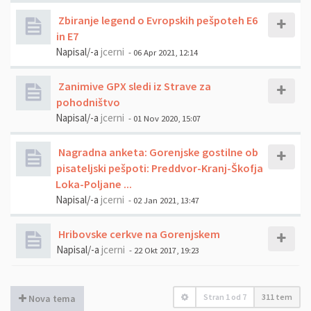
Zbiranje legend o Evropskih pešpoteh E6
in E7
Napisal/-a
jcerni
- 06 Apr 2021, 12:14
Zanimive GPX sledi iz Strave za
pohodništvo
Napisal/-a
jcerni
- 01 Nov 2020, 15:07
Nagradna anketa: Gorenjske gostilne ob
pisateljski pešpoti: Preddvor-Kranj-Škofja
Loka-Poljane ...
Napisal/-a
jcerni
- 02 Jan 2021, 13:47
Hribovske cerkve na Gorenjskem
Napisal/-a
jcerni
- 22 Okt 2017, 19:23
Stran
1
od
7
311 tem
Nova tema