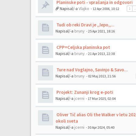
Planinske poti - vprašanja in odgovori
Napisal/-a
Vlajko
- 12 Apr 2006, 10:12
1
Tudi ob reki Dravi je ,,lepo,,...
Napisal/-a
bruny
- 25 Apr 2021, 18:16
CPP=Celjska planinska pot
Napisal/-a
bruny
- 21 Apr 2013, 22:38
Ture nad Voglajno, Savinjo & Savo...
Napisal/-a
bruny
- 02 Maj 2013, 21:56
Projekt: Zunanji krog e-poti
Napisal/-a
jcerni
- 17 Mar 2025, 02:04
Oliver Tič alias Oli the Walker v letu 202
okoli sveta
Napisal/-a
jcerni
- 30 Apr 2024, 05:40