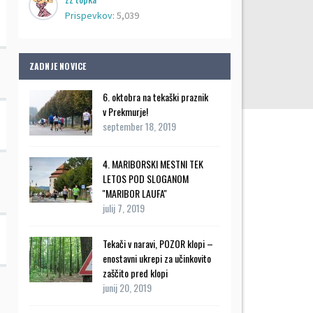
Prispevkov:
5,039
ZADNJE NOVICE
6. oktobra na tekaški praznik
v Prekmurje!
september 18, 2019
4. MARIBORSKI MESTNI TEK
LETOS POD SLOGANOM
''MARIBOR LAUFA''
julij 7, 2019
Tekači v naravi, POZOR klopi –
enostavni ukrepi za učinkovito
zaščito pred klopi
junij 20, 2019