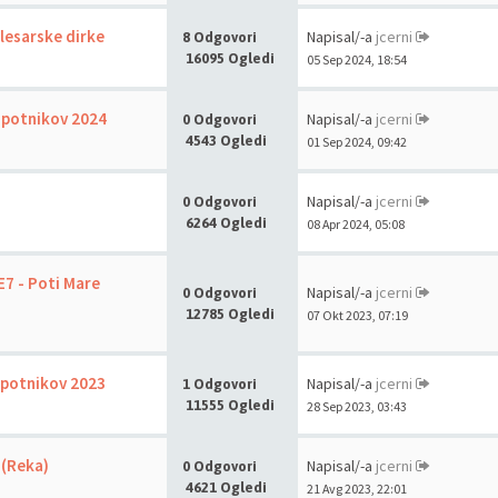
lesarske dirke
Napisal/-a
jcerni
8 Odgovori
16095 Ogledi
05 Sep 2024, 18:54
opotnikov 2024
Napisal/-a
jcerni
0 Odgovori
4543 Ogledi
01 Sep 2024, 09:42
Napisal/-a
jcerni
0 Odgovori
6264 Ogledi
08 Apr 2024, 05:08
7 - Poti Mare
Napisal/-a
jcerni
0 Odgovori
12785 Ogledi
07 Okt 2023, 07:19
opotnikov 2023
Napisal/-a
jcerni
1 Odgovori
11555 Ogledi
28 Sep 2023, 03:43
 (Reka)
Napisal/-a
jcerni
0 Odgovori
4621 Ogledi
21 Avg 2023, 22:01