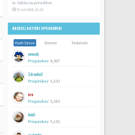
In:
Vabila na prireditve
23 Jul 2026, 12:20
NAJBOLJ AKTIVNI UPORABNIKI
Vseh časov
Dnevni
Tedenski
vencelj
Prispevkov:
8,907
ZdravkoC
Prispevkov:
5,533
ero
Prispevkov:
5,383
lenči
Prispevkov:
5,192
zz topka