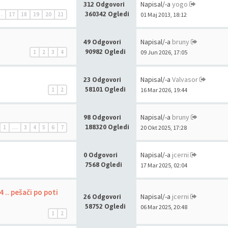
Napisal/-a
yogo
312 Odgovori
360342 Ogledi
…
17
18
19
20
21
01 Maj 2013, 18:12
Napisal/-a
bruny
49 Odgovori
90982 Ogledi
1
2
3
4
09 Jun 2026, 17:05
Napisal/-a
Valvasor
23 Odgovori
58101 Ogledi
1
2
16 Mar 2026, 19:44
Napisal/-a
bruny
98 Odgovori
188320 Ogledi
1
…
3
4
5
6
7
20 Okt 2025, 17:28
Napisal/-a
jcerni
0 Odgovori
7568 Ogledi
17 Mar 2025, 02:04
4 .. pešači po poti
Napisal/-a
jcerni
26 Odgovori
58752 Ogledi
06 Mar 2025, 20:48
1
2