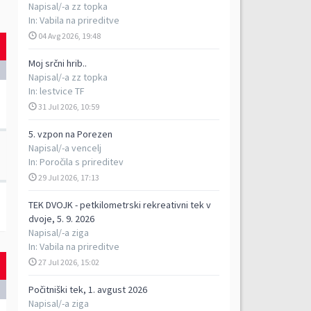
Napisal/-a
zz topka
In:
Vabila na prireditve
04 Avg 2026, 19:48
Moj srčni hrib..
Napisal/-a
zz topka
In:
lestvice TF
31 Jul 2026, 10:59
5. vzpon na Porezen
Napisal/-a
vencelj
In:
Poročila s prireditev
29 Jul 2026, 17:13
TEK DVOJK - petkilometrski rekreativni tek v
dvoje, 5. 9. 2026
Napisal/-a
ziga
In:
Vabila na prireditve
27 Jul 2026, 15:02
Počitniški tek, 1. avgust 2026
Napisal/-a
ziga