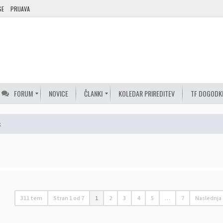
SE
PRIJAVA
FORUM
NOVICE
ČLANKI
KOLEDAR PRIREDITEV
TF DOGODK
k
311 tem
Stran
1
od
7
1
2
3
4
5
…
7
Naslednja