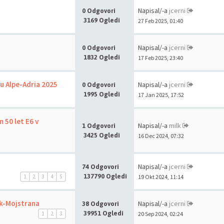
Napisal/-a
jcerni
0 Odgovori
3169 Ogledi
27 Feb 2025, 01:40
Napisal/-a
jcerni
0 Odgovori
1832 Ogledi
17 Feb 2025, 23:40
u Alpe-Adria 2025
Napisal/-a
jcerni
0 Odgovori
1995 Ogledi
17 Jan 2025, 17:52
 50 let E6 v
Napisal/-a
milk
1 Odgovori
3425 Ogledi
16 Dec 2024, 07:32
Napisal/-a
jcerni
74 Odgovori
137790 Ogledi
1
2
3
4
5
19 Okt 2024, 11:14
ik-Mojstrana
Napisal/-a
jcerni
38 Odgovori
39951 Ogledi
1
2
3
20 Sep 2024, 02:24