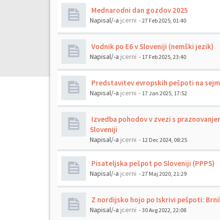
Mednarodni dan gozdov 2025
Napisal/-a
jcerni
- 27 Feb 2025, 01:40
Vodnik po E6 v Sloveniji (nemški jezik)
Napisal/-a
jcerni
- 17 Feb 2025, 23:40
Predstavitev evropskih pešpoti na sejm
Napisal/-a
jcerni
- 17 Jan 2025, 17:52
Izvedba pohodov v zvezi s praznovanjem
Sloveniji
Napisal/-a
jcerni
- 12 Dec 2024, 08:25
Pisateljska pešpot po Sloveniji (PPPS)
Napisal/-a
jcerni
- 27 Maj 2020, 21:29
Z nordijsko hojo po Iskrivi pešpoti: Brn
Napisal/-a
jcerni
- 30 Avg 2022, 22:08