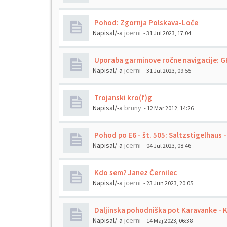
Pohod: Zgornja Polskava-Loče
Napisal/-a
jcerni
- 31 Jul 2023, 17:04
Uporaba garminove ročne navigacije: 
Napisal/-a
jcerni
- 31 Jul 2023, 09:55
Trojanski kro(f)g
Napisal/-a
bruny
- 12 Mar 2012, 14:26
Pohod po E6 - št. 505: Saltzstigelhaus -
Napisal/-a
jcerni
- 04 Jul 2023, 08:46
Kdo sem? Janez Černilec
Napisal/-a
jcerni
- 23 Jun 2023, 20:05
Daljinska pohodniška pot Karavanke - K
Napisal/-a
jcerni
- 14 Maj 2023, 06:38