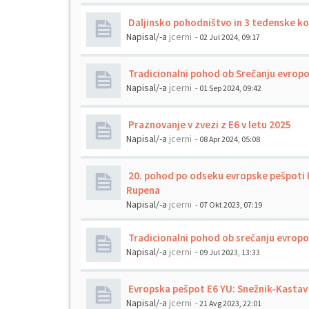
Daljinsko pohodništvo in 3 tedenske ko
Napisal/-a
jcerni
- 02 Jul 2024, 09:17
Tradicionalni pohod ob Srečanju evrop
Napisal/-a
jcerni
- 01 Sep 2024, 09:42
Praznovanje v zvezi z E6 v letu 2025
Napisal/-a
jcerni
- 08 Apr 2024, 05:08
20. pohod po odseku evropske pešpoti E
Rupena
Napisal/-a
jcerni
- 07 Okt 2023, 07:19
Tradicionalni pohod ob srečanju evrop
Napisal/-a
jcerni
- 09 Jul 2023, 13:33
Evropska pešpot E6 YU: Snežnik-Kastav
Napisal/-a
jcerni
- 21 Avg 2023, 22:01