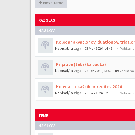
Nova tema
RAZGLAS
NASLOV
Koledar akvatlonov, duatlonov, triatlo
Napisal/-a
ziga
- 03 Mar 2026, 14:48
- In:
Vabila na
Priprave (tekaška vadba)
Napisal/-a
ziga
- 24 Feb 2026, 13:53
- In:
Vabila na 
Koledar tekaških prireditev 2026
Napisal/-a
ziga
- 20 Jan 2026, 12:30
- In:
Vabila na
TEME
NASLOV