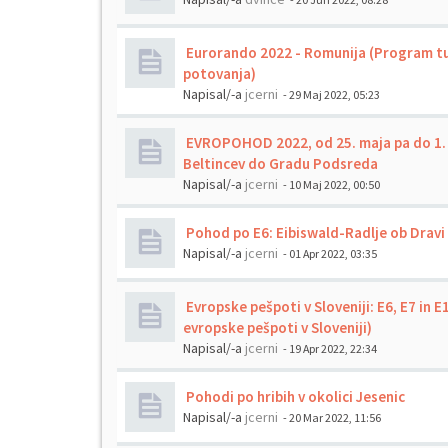
Eurorando 2022 - Romunija (Program tu
potovanja)
Napisal/-a
jcerni
- 29 Maj 2022, 05:23
EVROPOHOD 2022, od 25. maja pa do 1. j
Beltincev do Gradu Podsreda
Napisal/-a
jcerni
- 10 Maj 2022, 00:50
Pohod po E6: Eibiswald-Radlje ob Dravi
Napisal/-a
jcerni
- 01 Apr 2022, 03:35
Evropske pešpoti v Sloveniji: E6, E7 in E
evropske pešpoti v Sloveniji)
Napisal/-a
jcerni
- 19 Apr 2022, 22:34
Pohodi po hribih v okolici Jesenic
Napisal/-a
jcerni
- 20 Mar 2022, 11:56