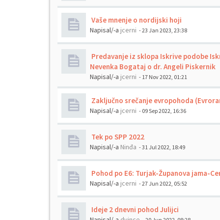
Vaše mnenje o nordijski hoji
Napisal/-a
jcerni
- 23 Jan 2023, 23:38
Predavanje iz sklopa Iskrive podobe Iskri
Nevenka Bogataj o dr. Angeli Piskernik
Napisal/-a
jcerni
- 17 Nov 2022, 01:21
Zaključno srečanje evropohoda (Evror
Napisal/-a
jcerni
- 09 Sep 2022, 16:36
Tek po SPP 2022
Napisal/-a
Ninđa
- 31 Jul 2022, 18:49
Pohod po E6: Turjak-Županova jama-Ce
Napisal/-a
jcerni
- 27 Jun 2022, 05:52
Ideje 2 dnevni pohod Julijci
Napisal/-a
dvince
- 20 Jun 2022, 08:28