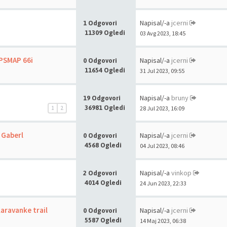
Napisal/-a
jcerni
1 Odgovori
11309 Ogledi
03 Avg 2023, 18:45
GPSMAP 66i
Napisal/-a
jcerni
0 Odgovori
11654 Ogledi
31 Jul 2023, 09:55
Napisal/-a
bruny
19 Odgovori
36981 Ogledi
1
2
28 Jul 2023, 16:09
 Gaberl
Napisal/-a
jcerni
0 Odgovori
4568 Ogledi
04 Jul 2023, 08:46
Napisal/-a
vinkop
2 Odgovori
4014 Ogledi
24 Jun 2023, 22:33
aravanke trail
Napisal/-a
jcerni
0 Odgovori
5587 Ogledi
14 Maj 2023, 06:38