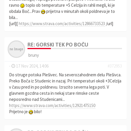
ravno
toplo ob temperature +5 Celzija in rahli megli, ki je
obdala Boč...Prav
prijetna v minutah okoli poldneva je to
bila...
[url][
https://www.strava.com/activities/12866733523
/url]
RE: GORSKI TEK PO BOČU
bruny
-
17 Nov 2024, 14:06
#372953
Do struge potoka Plešivec. Na severozahodnem delu Plešivca.
Preko Boča iz Studenic in nazaj. Pri temperaturi okoli +3Celzija
v času pred in po poldnevu. Izrazito severna lega poti. V
glavnem gozdna cesta in nekaj stare rimske ceste
neposredno nad Studenicami...
https://www.strava.com/activities/12921475150
Prijetno je
bilo!