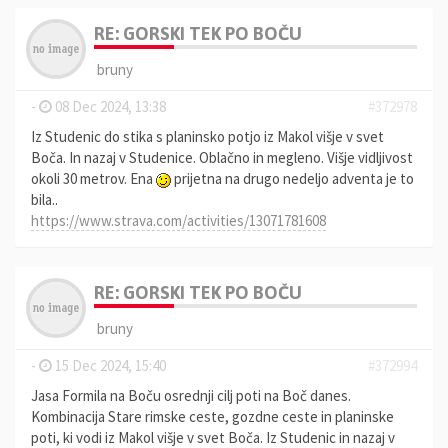
RE: GORSKI TEK PO BOČU
bruny
-
08 Dec 2024, 13:38
#372978
Iz Studenic do stika s planinsko potjo iz Makol višje v svet
Boča. In nazaj v Studenice. Oblačno in megleno. Višje vidljivost
okoli 30 metrov. Ena
prijetna na drugo nedeljo adventa je to
bila..
https://www.strava.com/activities/13071781608
RE: GORSKI TEK PO BOČU
bruny
-
15 Dec 2024, 15:40
#372994
Jasa Formila na Boču osrednji cilj poti na Boč danes.
Kombinacija Stare rimske ceste, gozdne ceste in planinske
poti, ki vodi iz Makol višje v svet Boča. Iz Studenic in nazaj v