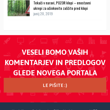
Tekači v naravi, POZOR klopi – enostavni
ukrepi za učinkovito zaščito pred klopi
junij 20, 2019
VESELI BOMO VAŠIH
KOMENTARJEV IN PREDLOGOV
GLEDE NOVEGA PORTALA
LE PIŠITE :)