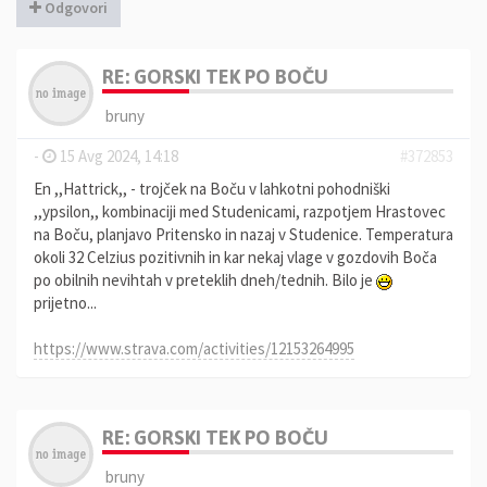
Odgovori
RE: GORSKI TEK PO BOČU
bruny
-
15 Avg 2024, 14:18
#372853
En ,,Hattrick,, - trojček na Boču v lahkotni pohodniški
,,ypsilon,, kombinaciji med Studenicami, razpotjem Hrastovec
na Boču, planjavo Pritensko in nazaj v Studenice. Temperatura
okoli 32 Celzius pozitivnih in kar nekaj vlage v gozdovih Boča
po obilnih nevihtah v preteklih dneh/tednih. Bilo je
prijetno...
https://www.strava.com/activities/12153264995
RE: GORSKI TEK PO BOČU
bruny