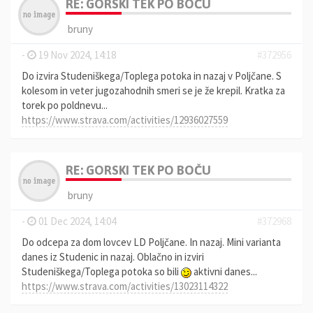
RE: GORSKI TEK PO BOČU
bruny
-
19 Nov 2024, 14:18
#372956
Do izvira Studeniškega/Toplega potoka in nazaj v Poljčane. S
kolesom in veter jugozahodnih smeri se je že krepil. Kratka za
torek po poldnevu...
https://www.strava.com/activities/12936027559
RE: GORSKI TEK PO BOČU
bruny
-
01 Dec 2024, 14:04
#372968
Do odcepa za dom lovcev LD Poljčane. In nazaj. Mini varianta
danes iz Studenic in nazaj. Oblačno in izviri
Studeniškega/Toplega potoka so bili
aktivni danes...
https://www.strava.com/activities/13023114322