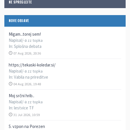
NE SPREGLEJTE
NOVE OBJAVE
Migam...torej sem!
Napisal/-a
zz topka
In:
Splošna debata
07 Avg 2026, 20:36
https://tekaski-koledar.si/
Napisal/-a
zz topka
In:
Vabila na prireditve
04 Avg 2026, 19:48
Moj srčni hrib..
Napisal/-a
zz topka
In:
lestvice TF
31 Jul 2026, 10:59
5. vzpon na Porezen