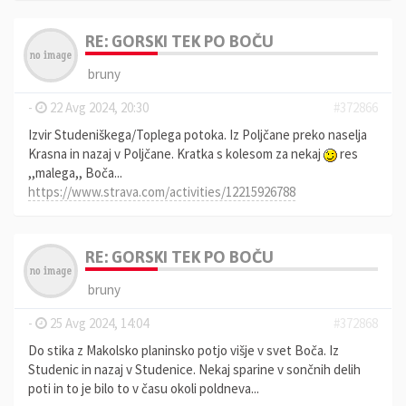
RE: GORSKI TEK PO BOČU
bruny
-
22 Avg 2024, 20:30
#372866
Izvir Studeniškega/Toplega potoka. Iz Poljčane preko naselja
Krasna in nazaj v Poljčane. Kratka s kolesom za nekaj
res
,,malega,, Boča...
https://www.strava.com/activities/12215926788
RE: GORSKI TEK PO BOČU
bruny
-
25 Avg 2024, 14:04
#372868
Do stika z Makolsko planinsko potjo višje v svet Boča. Iz
Studenic in nazaj v Studenice. Nekaj sparine v sončnih delih
poti in to je bilo to v času okoli poldneva...