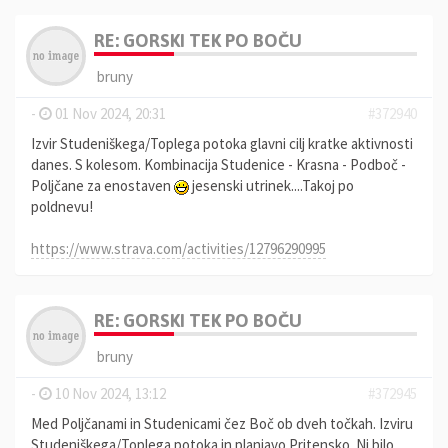
RE: GORSKI TEK PO BOČU
bruny
-
01 Nov 2024, 20:31
#372940
Izvir Studeniškega/Toplega potoka glavni cilj kratke aktivnosti
danes. S kolesom. Kombinacija Studenice - Krasna - Podboč -
Poljčane za enostaven
jesenski utrinek....Takoj po
poldnevu!
https://www.strava.com/activities/12796290995
RE: GORSKI TEK PO BOČU
bruny
-
10 Nov 2024, 13:12
#372945
Med Poljčanami in Studenicami čez Boč ob dveh točkah. Izviru
Studeniškega/Toplega potoka in planjavo Pritensko. Ni bilo