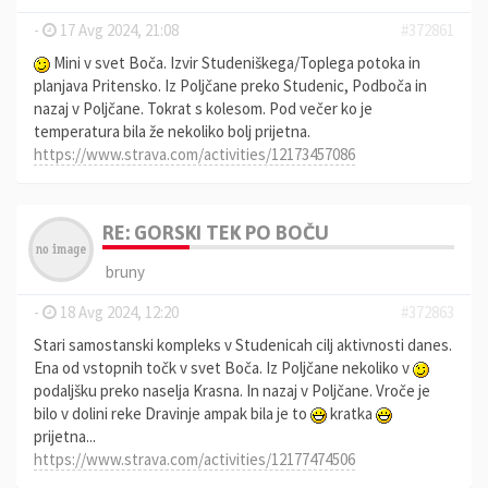
-
17 Avg 2024, 21:08
#372861
Mini v svet Boča. Izvir Studeniškega/Toplega potoka in
planjava Pritensko. Iz Poljčane preko Studenic, Podboča in
nazaj v Poljčane. Tokrat s kolesom. Pod večer ko je
temperatura bila že nekoliko bolj prijetna.
https://www.strava.com/activities/12173457086
RE: GORSKI TEK PO BOČU
bruny
-
18 Avg 2024, 12:20
#372863
Stari samostanski kompleks v Studenicah cilj aktivnosti danes.
Ena od vstopnih točk v svet Boča. Iz Poljčane nekoliko v
podaljšku preko naselja Krasna. In nazaj v Poljčane. Vroče je
bilo v dolini reke Dravinje ampak bila je to
kratka
prijetna...
https://www.strava.com/activities/12177474506