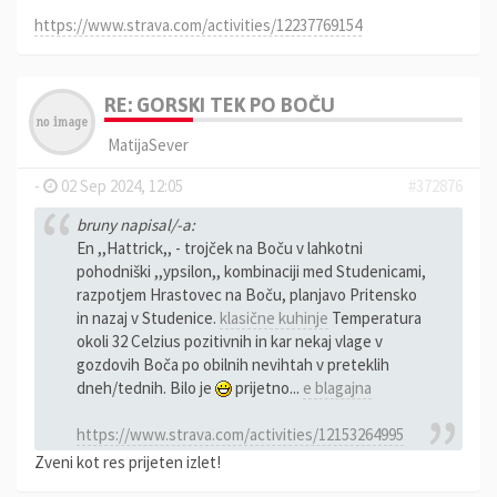
https://www.strava.com/activities/12237769154
RE: GORSKI TEK PO BOČU
MatijaSever
-
02 Sep 2024, 12:05
#372876
bruny napisal/-a:
En ,,Hattrick,, - trojček na Boču v lahkotni
pohodniški ,,ypsilon,, kombinaciji med Studenicami,
razpotjem Hrastovec na Boču, planjavo Pritensko
in nazaj v Studenice.
klasične kuhinje
Temperatura
okoli 32 Celzius pozitivnih in kar nekaj vlage v
gozdovih Boča po obilnih nevihtah v preteklih
dneh/tednih. Bilo je
prijetno...
e blagajna
https://www.strava.com/activities/12153264995
Zveni kot res prijeten izlet!