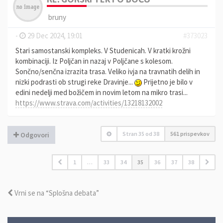
bruny
-
29 Dec 2024, 19:01
#373023
Stari samostanski kompleks. V Studenicah. V kratki krožni
kombinaciji. Iz Poljčan in nazaj v Poljčane s kolesom.
Sončno/senčna izrazita trasa. Veliko ivja na travnatih delih in
nizki podrasti ob strugi reke Dravinje...
Prijetno je bilo v
edini nedelji med božičem in novim letom na mikro trasi...
https://www.strava.com/activities/13218132002
Stran
35
od
38
561 prispevkov
Odgovori
1
…
33
34
35
36
37
38
Vrni se na “Splošna debata”