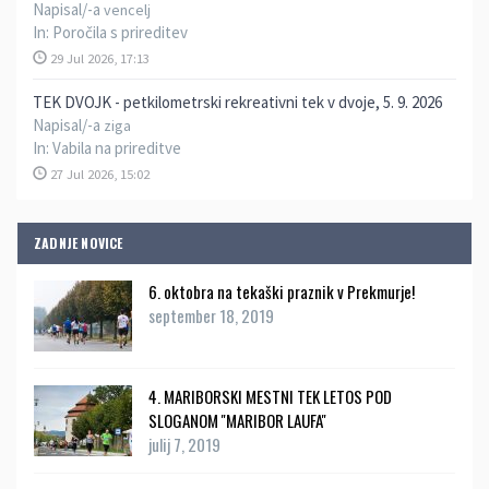
Napisal/-a
vencelj
In:
Poročila s prireditev
29 Jul 2026, 17:13
TEK DVOJK - petkilometrski rekreativni tek v dvoje, 5. 9. 2026
Napisal/-a
ziga
In:
Vabila na prireditve
27 Jul 2026, 15:02
ZADNJE NOVICE
6. oktobra na tekaški praznik v Prekmurje!
september 18, 2019
4. MARIBORSKI MESTNI TEK LETOS POD
SLOGANOM ''MARIBOR LAUFA''
julij 7, 2019