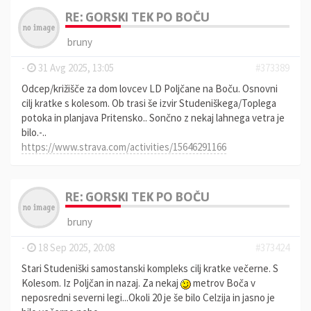
RE: GORSKI TEK PO BOČU
bruny
-
31 Avg 2025, 13:05
#373389
Odcep/križišče za dom lovcev LD Poljčane na Boču. Osnovni
cilj kratke s kolesom. Ob trasi še izvir Studeniškega/Toplega
potoka in planjava Pritensko.. Sončno z nekaj lahnega vetra je
bilo.-..
https://www.strava.com/activities/15646291166
RE: GORSKI TEK PO BOČU
bruny
-
18 Sep 2025, 20:08
#373424
Stari Studeniški samostanski kompleks cilj kratke večerne. S
Kolesom. Iz Poljčan in nazaj. Za nekaj
metrov Boča v
neposredni severni legi...Okoli 20 je še bilo Celzija in jasno je