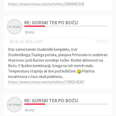
https://www.strava.com/activities/16609413341
RE: GORSKI TEK PO BOČU
bruny
-
18 Jan 2026, 14:39
#373584
Star samostanski studeniški kompleks, izvir
Studeniškega/Toplega potoka, planjava Pritensko in vodohran
Hrastovec pod Bočem osrednje točke. Kratke aktivnosti na
Boču. V Ypsilon kombinaciji. Snega na teh metrih malo.
Temperatura stopinjo ali dve pod lediščem.
Prijetna
nezahtevna v času okoli poldneva...
https://www.strava.com/activities/17092142267
RE: GORSKI TEK PO BOČU
bruny