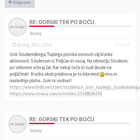
Odgovori
RE: GORSKI TEK PO BOČU
bruny
-
03 Avg 2025, 12:59
#373356
Izvir Studeniškega/Toplega potoka osnovni cilj kratke
aktivnosti. S kolesom iz Poljčan in nazaj. Na območju Studenic
po videnem včeraj žal. Kar nekaj toče in tudi škode na
poljščinah. Kratka okoli poldneva je to bila med
eno in
naslednjo ploho...Izvir ni vodnat!
https://www.hribi.net/izlet/studenice_izvir_toplega_studeniskeg
https://www.strava.com/activities/15328636330
RE: GORSKI TEK PO BOČU
bruny