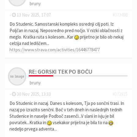
bruny
-
13 Nov 2025, 17:07
#373498
Do Studenic. Samostanski kompleks osrednji cilj poti. Iz
Poljčan in nazaj. Neposredno pred nočjo. V nizki oblačnosti z
meglo. Kratka ruta s kolesom...Kar
prijetno je bilo ob nekaj
celzija nad lediščem...
https://www.strava.com/activities/16446778477
RE: GORSKI TEK PO BOČU
bruny
-
30 Nov 2025, 13:33
#373515
Do Studenic in nazaj. Danes s kolesom, Tja po sončni trasi. In
nazaj po izrazito senčni. Boč v teh dneh in naslednjih tednih
Studenice in naselje Podboč zasenči...V slani in ivju je bil
povratek...Kratka in
vsekakor prijetna je bila to na
nedeljo prvega adventa...