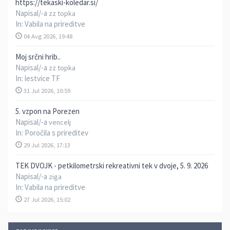
https://tekaski-koledar.si/
Napisal/-a
zz topka
In:
Vabila na prireditve
04 Avg 2026, 19:48
Moj srčni hrib..
Napisal/-a
zz topka
In:
lestvice TF
31 Jul 2026, 10:59
5. vzpon na Porezen
Napisal/-a
vencelj
In:
Poročila s prireditev
29 Jul 2026, 17:13
TEK DVOJK - petkilometrski rekreativni tek v dvoje, 5. 9. 2026
Napisal/-a
ziga
In:
Vabila na prireditve
27 Jul 2026, 15:02