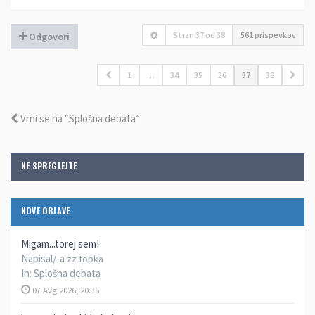
Stran
37
od
38
561 prispevkov
Odgovori
1
…
34
35
36
37
38
Vrni se na “Splošna debata”
NE SPREGLEJTE
NOVE OBJAVE
Migam...torej sem!
Napisal/-a
zz topka
In:
Splošna debata
07 Avg 2026, 20:36