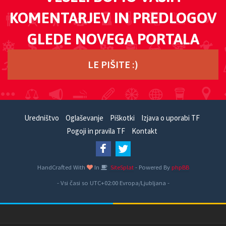
KOMENTARJEV IN PREDLOGOV
GLEDE NOVEGA PORTALA
LE PIŠITE :)
Uredništvo
Oglaševanje
Piškotki
Izjava o uporabi TF
Pogoji in pravila TF
Kontakt
HandCrafted With
In
SiteSplat
- Powered By
phpBB
- Vsi časi so UTC+02:00 Evropa/Ljubljana -