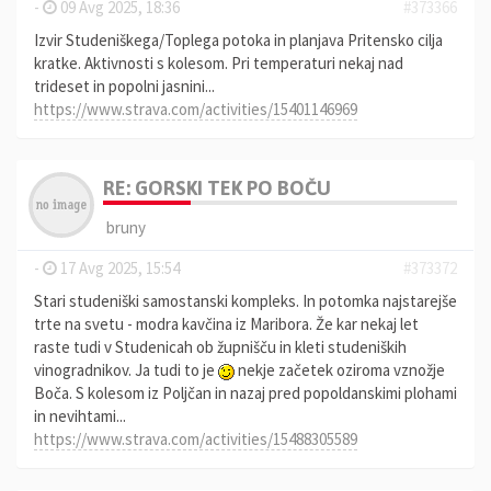
-
09 Avg 2025, 18:36
#373366
Izvir Studeniškega/Toplega potoka in planjava Pritensko cilja
kratke. Aktivnosti s kolesom. Pri temperaturi nekaj nad
trideset in popolni jasnini...
https://www.strava.com/activities/15401146969
RE: GORSKI TEK PO BOČU
bruny
-
17 Avg 2025, 15:54
#373372
Stari studeniški samostanski kompleks. In potomka najstarejše
trte na svetu - modra kavčina iz Maribora. Že kar nekaj let
raste tudi v Studenicah ob župnišču in kleti studeniških
vinogradnikov. Ja tudi to je
nekje začetek oziroma vznožje
Boča. S kolesom iz Poljčan in nazaj pred popoldanskimi plohami
in nevihtami...
https://www.strava.com/activities/15488305589