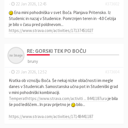
-
22 Jan 2026, 12:45
#373602
Ena mini pohodniška v svet Boča. Planjava Pritensko. Iz
Studenic in nazaj v Studenice. Pomrznjen teren in -4.0 Celzija
je bilo v času pred poldnevom...
https://www.strava.com/activities/17137451027
RE: GORSKI TEK PO BOČU
bruny
-
23 Jan 2026, 12:52
#373604
Kratka ob vznožju Boča. Še nekaj nizke oblačnosti im megle
danes v Studenicah. Samostanska učna pot in Studeniški grad
v mini pohodniški kombinaciji.
Temperathttps://www.strava.com/activiti ... 8441187ura
je bila
še pod lediščem...In prav prijetno je
bilo...
https://www.strava.com/activities/17148441187