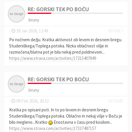
RE: GORSKI TEK PO BOČU
bruny
-
29 Jan 2026, 12:49
#373617
Po nočnem dežju. Kratka aktivnost ob levem in desnem bregu.
Studeniškega/Toplega potoka. Nizka oblačnost višje in
razmočena/blatna pot je bila nekaj pred poldnevom...
https://www.strava.com/activities/17215407849
RE: GORSKI TEK PO BOČU
bruny
-
09 Feb 2026, 20:32
#373643
Kratka po opisani poti. In to po levem in desnem bregu
Studeniškega/Toplega potoka. Oblačno in nekaj višje v Boču je
bilo megleno...Kratko
Enostavna v času pred kosilom...
https://www.strava.com/activities/17337487157