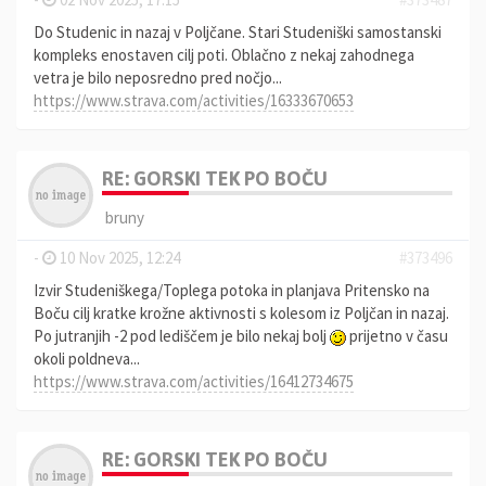
Do Studenic in nazaj v Poljčane. Stari Studeniški samostanski
kompleks enostaven cilj poti. Oblačno z nekaj zahodnega
vetra je bilo neposredno pred nočjo...
https://www.strava.com/activities/16333670653
RE: GORSKI TEK PO BOČU
bruny
-
10 Nov 2025, 12:24
#373496
Izvir Studeniškega/Toplega potoka in planjava Pritensko na
Boču cilj kratke krožne aktivnosti s kolesom iz Poljčan in nazaj.
Po jutranjih -2 pod lediščem je bilo nekaj bolj
prijetno v času
okoli poldneva...
https://www.strava.com/activities/16412734675
RE: GORSKI TEK PO BOČU