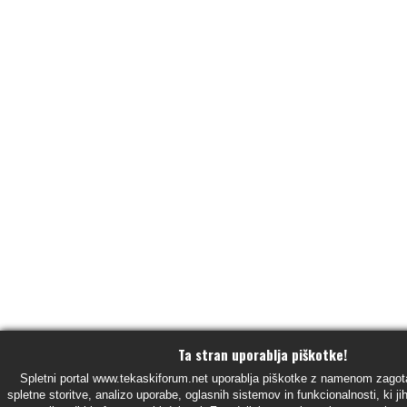
Ta stran uporablja piškotke!
Spletni portal www.tekaskiforum.net uporablja piškotke z namenom zagot
spletne storitve, analizo uporabe, oglasnih sistemov in funkcionalnosti, ki ji