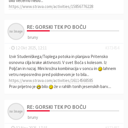
bilo večerno nebo...
https://www.strava.com/activities/15856776228
RE: GORSKI TEK PO BOČU
bruny
-
12 Okt 2025, 12:11
#373454
Izvir Studeniškega/Toplega potoka in planjava Pritensko
osnovna cilja krake aktivnosti. V svet Boča s kolesom. Iz
Poljčan in nazaj. Mini krožna kombinacija v soncu in
lahnem
vetru neposredno pred poldnevom je to bila...
https://www.strava.com/activities/16114568585
Prav prijetno je
bilo
že v rahlih tonih jesenskih barv....
RE: GORSKI TEK PO BOČU
bruny
-
02 Nov 2025, 17:15
#373487