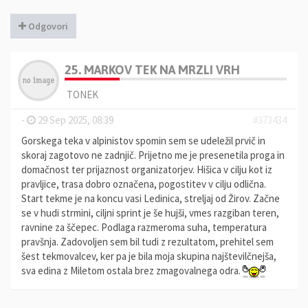
Odgovori
25. MARKOV TEK NA MRZLI VRH
TONEK
-
29 Sep 2025, 08:39
#373434
Gorskega teka v alpinistov spomin sem se udeležil prvič in
skoraj zagotovo ne zadnjič. Prijetno me je presenetila proga in
domačnost ter prijaznost organizatorjev. Hišica v cilju kot iz
pravljice, trasa dobro označena, pogostitev v cilju odlična.
Start tekme je na koncu vasi Ledinica, streljaj od Žirov. Začne
se v hudi strmini, ciljni sprint je še hujši, vmes razgiban teren,
ravnine za ščepec. Podlaga razmeroma suha, temperatura
pravšnja. Zadovoljen sem bil tudi z rezultatom, prehitel sem
šest tekmovalcev, ker pa je bila moja skupina najštevilčnejša,
sva edina z Miletom ostala brez zmagovalnega odra.