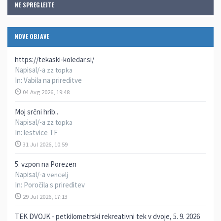
NE SPREGLEJTE
NOVE OBJAVE
https://tekaski-koledar.si/
Napisal/-a
zz topka
In:
Vabila na prireditve
04 Avg 2026, 19:48
Moj srčni hrib..
Napisal/-a
zz topka
In:
lestvice TF
31 Jul 2026, 10:59
5. vzpon na Porezen
Napisal/-a
vencelj
In:
Poročila s prireditev
29 Jul 2026, 17:13
TEK DVOJK - petkilometrski rekreativni tek v dvoje, 5. 9. 2026