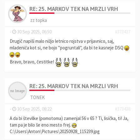
RE: 25. MARKOV TEK NA MRZLI VRH
zz topka
-
30 Sep 2025, 06:50
#373437
Drugič napiši malo nižjo letnico rojstva v prijavnico, saj,
mladeniča kot si, ne bojo "pogruntali", da bi te kasneje DSQ
Bravo, bravo, čestitke!
RE: 25. MARKOV TEK NA MRZLI VRH
TONEK
-
30 Sep 2025, 08:22
#373438
A da bi številke (pomotoma) zamenjal 56 v 65 ? Ti, lisička, ti! Ja,
tam pa je bilo še eno mesto frej.
C:\Users\Anton\Pictures\20250928_115239.jpg