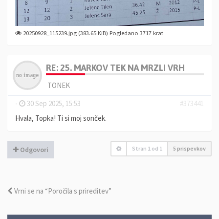
20250928_115239.jpg (383.65 KiB) Pogledano 3717 krat
RE: 25. MARKOV TEK NA MRZLI VRH
TONEK
-
30 Sep 2025, 15:53
#373441
Hvala, Topka! Ti si moj sonček.
Stran
1
od
1
5 prispevkov
Odgovori
Vrni se na “Poročila s prireditev”