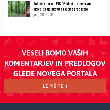
Tekači v naravi, POZOR klopi – enostavni
ukrepi za učinkovito zaščito pred klopi
junij 20, 2019
VESELI BOMO VAŠIH
KOMENTARJEV IN PREDLOGOV
GLEDE NOVEGA PORTALA
LE PIŠITE :)