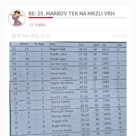
RE: 25. MARKOV TEK NA MRZLI VRH
zz topka
-
30 Sep 2025, 11:32
#373439