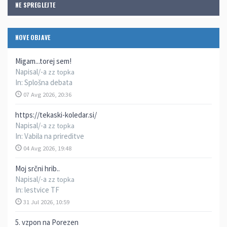
NE SPREGLEJTE
NOVE OBJAVE
Migam...torej sem!
Napisal/-a
zz topka
In:
Splošna debata
07 Avg 2026, 20:36
https://tekaski-koledar.si/
Napisal/-a
zz topka
In:
Vabila na prireditve
04 Avg 2026, 19:48
Moj srčni hrib..
Napisal/-a
zz topka
In:
lestvice TF
31 Jul 2026, 10:59
5. vzpon na Porezen