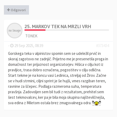
Odgovori
25. MARKOV TEK NA MRZLI VRH
TONEK
-
29 Sep 2025, 08:39
#373434
Gorskega teka v alpinistov spomin sem se udeležil prvič in
skoraj zagotovo ne zadnjič. Prijetno me je presenetila proga in
domačnost ter prijaznost organizatorjev. Hišica v cilju kot iz
pravljice, trasa dobro označena, pogostitev v cilju odlična.
Start tekme je na koncu vasi Ledinica, streljaj od Žirov. Začne
se v hudi strmini, ciljni sprint je še hujši, vmes razgiban teren,
ravnine za ščepec. Podlaga razmeroma suha, temperatura
pravšnja. Zadovoljen sem bil tudi z rezultatom, prehitel sem
šest tekmovalcev, ker pa je bila moja skupina najštevilčnejša,
sva edina z Miletom ostala brez zmagovalnega odra.