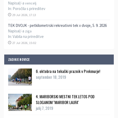
Napisal/-a
vencelj
In:
Poročila s prireditev
29 Jul 2026, 17:13
TEK DVOJK - petkilometrski rekreativni tek v dvoje, 5. 9. 2026
Napisal/-a
ziga
In:
Vabila na prireditve
27 Jul 2026, 15:02
ZADNJE NOVICE
6. oktobra na tekaški praznik v Prekmurje!
september 18, 2019
4. MARIBORSKI MESTNI TEK LETOS POD
SLOGANOM ''MARIBOR LAUFA''
julij 7, 2019