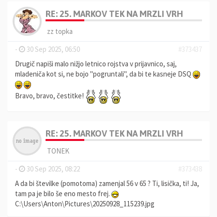
RE: 25. MARKOV TEK NA MRZLI VRH
zz topka
-
30 Sep 2025, 06:50
#373437
Drugič napiši malo nižjo letnico rojstva v prijavnico, saj,
mladeniča kot si, ne bojo "pogruntali", da bi te kasneje DSQ
Bravo, bravo, čestitke!
RE: 25. MARKOV TEK NA MRZLI VRH
TONEK
-
30 Sep 2025, 08:22
#373438
A da bi številke (pomotoma) zamenjal 56 v 65 ? Ti, lisička, ti! Ja,
tam pa je bilo še eno mesto frej.
C:\Users\Anton\Pictures\20250928_115239.jpg