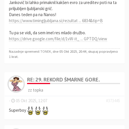
Jankovič bi lahko primaknil kakšen evro za ureditev poti na ta
priljubljen ljubljanski grič.
Danes teden pa na Nanos!
https://www.timingljubljana.si/rezultat ... 6834&tip=B
Tu pa se vidi, da sem imel res mlado družbo.
https://drive.google.com/file/d/1vW-it_ ... GPTDQ/view
Nazadnje spremenil
TONEK
, dne 05 Okt 2025, 20:44, skupaj popravljeno
1 krat.
RE: 29. REKORD ŠMARNE GORE.
zz topka
-
05 Okt 2025, 12:07
#373445
Superboy