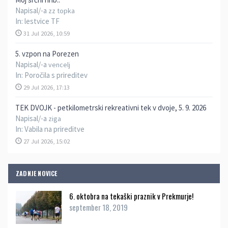
Napisal/-a
zz topka
In:
lestvice TF
31 Jul 2026, 10:59
5. vzpon na Porezen
Napisal/-a
vencelj
In:
Poročila s prireditev
29 Jul 2026, 17:13
TEK DVOJK - petkilometrski rekreativni tek v dvoje, 5. 9. 2026
Napisal/-a
ziga
In:
Vabila na prireditve
27 Jul 2026, 15:02
ZADNJE NOVICE
6. oktobra na tekaški praznik v Prekmurje!
september 18, 2019