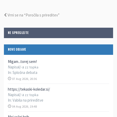
Vrni se na “Poročila s prireditev”
NE SPREGLEJTE
NOVE OBJAVE
Migam...torej sem!
Napisal/-a
zz topka
In:
Splošna debata
07 Avg 2026, 20:36
https://tekaski-koledar.si/
Napisal/-a
zz topka
In:
Vabila na prireditve
04 Avg 2026, 19:48
Moj srčni hrib..