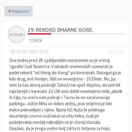
Odgovori
29. REKORD ŠMARNE GORE.
TONEK
-
05 Okt 2025, 09:46
#373444
Dva tedna pred 29. Ljubljanskim maratonom se je včeraj
'zgodila' tudi Šmarn'ca. V idealnih vremenskih razmerah je
padel rekord "od šteng do šteng" po koreninah. Dosegel ga je
kdo drug, kot Kenijec. Sliši se neverjetno - 10.33min. No, jaz
sem ta čas skoraj podvojil. Žalosti me spet dejstvo, da sem bil
najstarejši v karavani. Za 15€ smo dobili neomejeno mišk, jabolk
in čaja, na srečo nam policaji v Tacnu še ne zaračunavajo
parkinga. Joži in Miha se dobro držita, prav prijetno je bilo
malce pokramljati z njima. Njuna hči Nuša že poldrugo
desetletje vzorno vodi lokal na vrhu hriba, tudi pri
podeljevanju medalj najboljšim se je včeraj izkazala.
Opažam, da je proga vedno bolj zdrta in težavna za hojo,