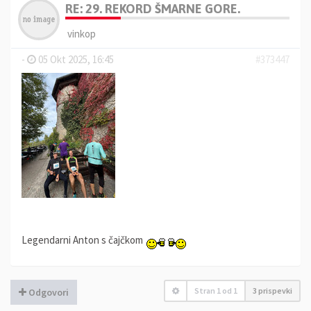
RE: 29. REKORD ŠMARNE GORE.
vinkop
-
05 Okt 2025, 16:45
#373447
Legendarni Anton s čajčkom
Stran
1
od
1
3 prispevki
Odgovori