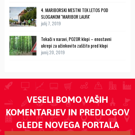
4. MARIBORSKI MESTNI TEK LETOS POD
SLOGANOM ''MARIBOR LAUFA''
julij 7, 2019
Tekači v naravi, POZOR klopi – enostavni
ukrepi za učinkovito zaščito pred klopi
junij 20, 2019
VESELI BOMO VAŠIH
KOMENTARJEV IN PREDLOGOV
GLEDE NOVEGA PORTALA