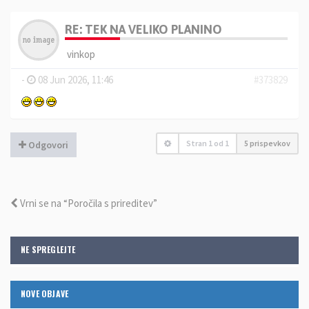
RE: TEK NA VELIKO PLANINO
vinkop
-
08 Jun 2026, 11:46
#373829
Stran
1
od
1
5 prispevkov
Odgovori
Vrni se na “Poročila s prireditev”
NE SPREGLEJTE
NOVE OBJAVE