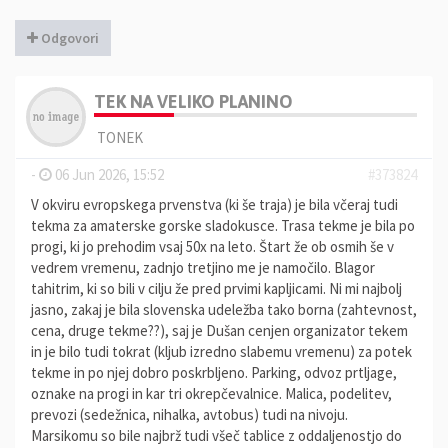
Odgovori
TEK NA VELIKO PLANINO
TONEK
-
06 Jun 2026, 15:52
#373824
V okviru evropskega prvenstva (ki še traja) je bila včeraj tudi
tekma za amaterske gorske sladokusce. Trasa tekme je bila po
progi, ki jo prehodim vsaj 50x na leto. Štart že ob osmih še v
vedrem vremenu, zadnjo tretjino me je namočilo. Blagor
tahitrim, ki so bili v cilju že pred prvimi kapljicami. Ni mi najbolj
jasno, zakaj je bila slovenska udeležba tako borna (zahtevnost,
cena, druge tekme??), saj je Dušan cenjen organizator tekem
in je bilo tudi tokrat (kljub izredno slabemu vremenu) za potek
tekme in po njej dobro poskrbljeno. Parking, odvoz prtljage,
oznake na progi in kar tri okrepčevalnice. Malica, podelitev,
prevozi (sedežnica, nihalka, avtobus) tudi na nivoju.
Marsikomu so bile najbrž tudi všeč tablice z oddaljenostjo do