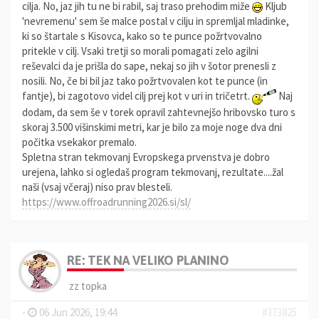
cilja. No, jaz jih tu ne bi rabil, saj traso prehodim miže
Kljub
'nevremenu' sem še malce postal v cilju in spremljal mladinke,
ki so štartale s Kisovca, kako so te punce požrtvovalno
pritekle v cilj. Vsaki tretji so morali pomagati zelo agilni
reševalci da je prišla do sape, nekaj so jih v šotor prenesli z
nosili. No, če bi bil jaz tako požrtvovalen kot te punce (in
fantje), bi zagotovo videl cilj prej kot v uri in tričetrt.
Naj
dodam, da sem še v torek opravil zahtevnejšo hribovsko turo s
skoraj 3.500 višinskimi metri, kar je bilo za moje noge dva dni
počitka vsekakor premalo.
Spletna stran tekmovanj Evropskega prvenstva je dobro
urejena, lahko si ogledaš program tekmovanj, rezultate....žal
naši (vsaj včeraj) niso prav blesteli.
https://www.offroadrunning2026.si/sl/
RE: TEK NA VELIKO PLANINO
zz topka
-
06 Jun 2026, 19:44
#373825