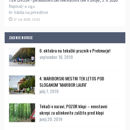
TEK DVOJK - petkilometrski rekreativni tek v dvoje, 5. 9. 2026
Napisal/-a
ziga
In:
Vabila na prireditve
27 Jul 2026, 15:02
ZADNJE NOVICE
6. oktobra na tekaški praznik v Prekmurje!
september 18, 2019
4. MARIBORSKI MESTNI TEK LETOS POD
SLOGANOM ''MARIBOR LAUFA''
julij 7, 2019
Tekači v naravi, POZOR klopi – enostavni
ukrepi za učinkovito zaščito pred klopi
junij 20, 2019