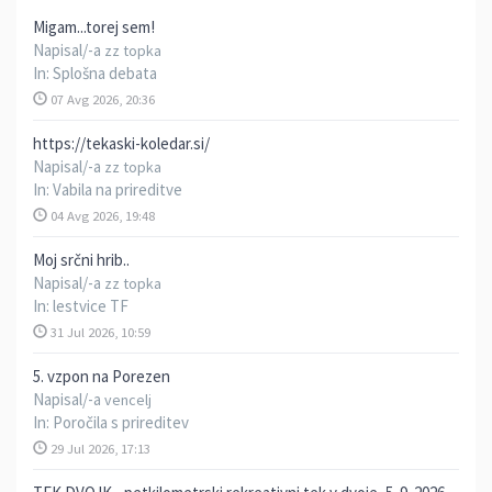
Migam...torej sem!
Napisal/-a
zz topka
In:
Splošna debata
07 Avg 2026, 20:36
https://tekaski-koledar.si/
Napisal/-a
zz topka
In:
Vabila na prireditve
04 Avg 2026, 19:48
Moj srčni hrib..
Napisal/-a
zz topka
In:
lestvice TF
31 Jul 2026, 10:59
5. vzpon na Porezen
Napisal/-a
vencelj
In:
Poročila s prireditev
29 Jul 2026, 17:13