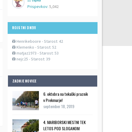
Prispevkov:
5,042
ROJSTNI DNEVI
Henrikeboore
- Starost: 42
Klemenko
- Starost: 52
matjaz1973
- Starost: 53
nejc25
- Starost: 39
ZADNJE NOVICE
6. oktobra na tekaški praznik
v Prekmurje!
september 18, 2019
4. MARIBORSKI MESTNI TEK
LETOS POD SLOGANOM