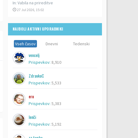
In:
Vabila na prireditve
27 Jul 2026, 15:02
NAJBOLJ AKTIVNI UPORABNIKI
Vseh časov
Dnevni
Tedenski
vencelj
Prispevkov:
8,910
ZdravkoC
Prispevkov:
5,533
ero
Prispevkov:
5,383
lenči
Prispevkov:
5,192
zz topka