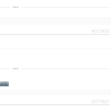
#373825
#373827