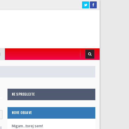
I
NE SPREGLEJTE
NOVE OBJAVE
Migam...torej sem!