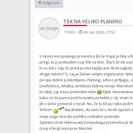
Odgovori
TEK NA VELIKO PLANINO
TONEK
-
06 Jun 2026, 15:52
V okviru evropskega prvenstva (ki še traja) je bila 
progi, ki jo prehodim vsaj 50x na leto. Štart že ob o
ki so bili v cilju že pred prvimi kapljicami. Ni mi naj
druge tekme??), saj je Dušan cenjen organizator teke
po njej dobro poskrbljeno. Parking, odvoz prtljage, o
(sedežnica, nihalka, avtobus) tudi na nivoju. Marsikomu
bi rabil, saj traso prehodim miže
Kljub 'nevremenu' 
kako so te punce požrtvovalno pritekle v cilj. Vsaki tr
jih v šotor prenesli z nosili. No, če bi bil jaz tako požr
tričetrt.
Naj dodam, da sem še v torek opravil za
moje noge dva dni počitka vsekakor premalo.
Spletna stran tekmovanj Evropskega prvenstva je dob
(vsaj včeraj) niso prav blesteli.