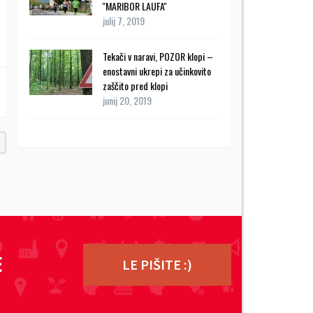
''MARIBOR LAUFA''
julij 7, 2019
Tekači v naravi, POZOR klopi –
enostavni ukrepi za učinkovito
zaščito pred klopi
junij 20, 2019
E
LE PIŠITE :)