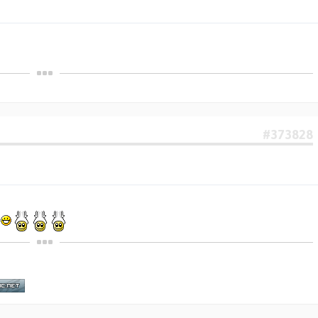
#373828
.