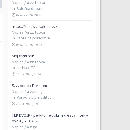
Napisal/-a
zz topka
In:
Splošna debata
07 Avg 2026, 20:36
https://tekaski-koledar.si/
Napisal/-a
zz topka
In:
Vabila na prireditve
04 Avg 2026, 19:48
Moj srčni hrib..
Napisal/-a
zz topka
In:
lestvice TF
31 Jul 2026, 10:59
5. vzpon na Porezen
Napisal/-a
vencelj
In:
Poročila s prireditev
29 Jul 2026, 17:13
TEK DVOJK - petkilometrski rekreativni tek v
dvoje, 5. 9. 2026
Napisal/-a
ziga