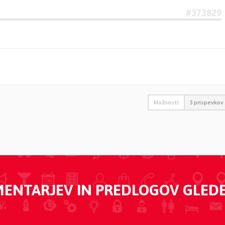
#373829
Možnosti
5 prispevkov
MENTARJEV IN PREDLOGOV GLED