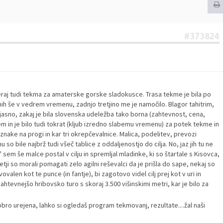
#373824
včeraj tudi tekma za amaterske gorske sladokusce. Trasa tekme je bila po
smih še v vedrem vremenu, zadnjo tretjino me je namočilo. Blagor tahitrim,
bolj jasno, zakaj je bila slovenska udeležba tako borna (zahtevnost, cena,
m in je bilo tudi tokrat (kljub izredno slabemu vremenu) za potek tekme in
znake na progi in kar tri okrepčevalnice. Malica, podelitev, prevozi
 so bile najbrž tudi všeč tablice z oddaljenostjo do cilja. No, jaz jih tu ne
sem še malce postal v cilju in spremljal mladinke, ki so štartale s Kisovca,
etji so morali pomagati zelo agilni reševalci da je prišla do sape, nekaj so
tvovalen kot te punce (in fantje), bi zagotovo videl cilj prej kot v uri in
htevnejšo hribovsko turo s skoraj 3.500 višinskimi metri, kar je bilo za
ro urejena, lahko si ogledaš program tekmovanj, rezultate....žal naši