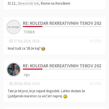
31.12.,
Silvestrski tek
, Ravne na Koroškem
RE: KOLEDAR REKREATIVNIH TEKOV 2025
TONEK
-
27 Maj 2024, 18:16
#372763
Imaš tudi za '26 že kaj?
RE: KOLEDAR REKREATIVNIH TEKOV 2025
ziga
-
29 Maj 2024, 15:10
#372765
Tale je bil prvi, ki je najavil dogodek. Lahko dodam še
Ljubljanski maraton za več let naprej.