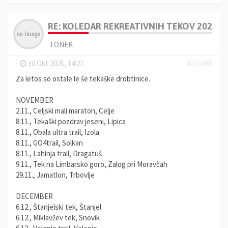
RE: KOLEDAR REKREATIVNIH TEKOV 2025, 
TONEK
-
30 Okt 2025, 14:27
#373481
Za letos so ostale le še tekaške drobtinice.
NOVEMBER
2.11., Celjski mali maraton, Celje
8.11., Tekaški pozdrav jeseni, Lipica
8.11., Obala ultra trail, Izola
8.11., GO4trail, Solkan
8.11., Lahinja trail, Dragatuš
9.11., Tek na Limbarsko goro, Zalog pri Moravčah
29.11., Jamatlon, Trbovlje
DECEMBER
6.12., Štanjelski tek, Štanjel
6.12., Miklavžev tek, Snovik