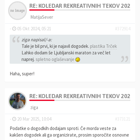
RE: KOLEDAR REKREATIVNIH TEKOV 2025
MatijaSever
-
05 Okt 2024, 05:21
#372914
ziga napisal/-a:
Tale je bil prvi, ki je najavil dogodek.
plastika Trček
Lahko dodam še Ljubljanski maraton za več let
naprej.
spletno oglaševanje
Haha, super!
RE: KOLEDAR REKREATIVNIH TEKOV 2025
ziga
-
20 Mar 2025, 10:04
#373121
Podatke o dogodkih dodajam sproti. Če morda veste za
kakšen dogodek ali ga organizirate, prosim sporočite osnovne