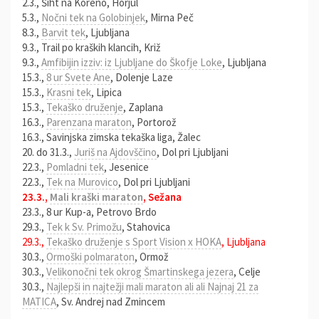
2.3., Šiht na Koreno, Horjul
5.3.,
Nočni tek na Golobinjek
, Mirna Peč
8.3.,
Barvit tek
, Ljubljana
9.3., Trail po kraških klancih, Križ
9.3.,
Amfibijin izziv: iz Ljubljane do Škofje Loke
, Ljubljana
15.3.,
8 ur Svete Ane
, Dolenje Laze
15.3.,
Krasni tek
, Lipica
15.3.,
Tekaško druženje
, Zaplana
16.3.,
Parenzana maraton
, Portorož
16.3., Savinjska zimska tekaška liga, Žalec
20. do 31.3.,
Juriš na Ajdovščino
, Dol pri Ljubljani
22.3.,
Pomladni tek
, Jesenice
22.3.,
Tek na Murovico
, Dol pri Ljubljani
23.3.,
Mali kraški maraton
, Sežana
23.3., 8 ur Kup-a, Petrovo Brdo
29.3.,
Tek k Sv. Primožu
, Stahovica
29.3.,
Tekaško druženje s Sport Vision x HOKA
, Ljubljana
30.3.,
Ormoški polmaraton
, Ormož
30.3.,
Velikonočni tek okrog Šmartinskega jezera
, Celje
30.3.,
Najlepši in najtežji mali maraton ali ali Najnaj 21 za
MATICA
, Sv. Andrej nad Zmincem