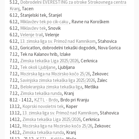
5.12.,
Dobrodelni EVERESTING za otroke Strokovnega centra
Kranj
, Tacen
6.12., Štanjelski tek, Štanjel
6.12.,
Miklavžev tek po cik-caku
, Ravne na Koroškem
6.12.,
Miklavžev tek
, Snovik
6.12.,
Velenje trail
, Velenje
6.12.,
13. zimska liga sv. Primož nad Kamnikom
, Stahovica
6.12., Goricatlon, dobrodelni tekaški dogodek, Nova Gorica
7.12., Tek na Kalanov hrib, Izlake
7.12.,
Zimska tekaška Liga 2025/2026
, Cerknica
7.12.,
Tek okoli Ljubljane
, Ljubljana
7.12.,
Mozirska liga na Mozirsko kočo 25/26
, Žekovec
7.12.,
Savinjska zimska tekaška liga 2025/2026
, Žalec
7.12.,
Belokranjska zimska tekaška liga
, Metlika
7.12.,
Zimska tekaška runda
, Kranj
8.12. - 14.12.,
KZTL - Brdo
, Brdo pri Kranju
13.12.,
Koprski novoletni tek
, Koper
13.12.,
13. zimska liga sv. Primož nad Kamnikom
, Stahovica
14.12.,
Zimska tekaška Liga 2025/2026
, Cerknica
14.12.,
Mozirska liga na Mozirsko kočo 25/26
, Žekovec
14.12.,
Zimska tekaška runda
, Kranj
15.12. - 21.12.,
KZTL - Kališče
, Mače