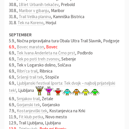
30.8.,
18 let Urbanih tekačev
, Prebold
30.8.,
Maribor v gibanju
, Maribor
31.8.,
Trail Velika planina
, Kamniška Bistrica
31.8.
Tek na Koreno
, Horjul
SEPTEMBER
5.9., Nočna pripravljalna tura Obala Ultra Trail Slavnik, Podgorje
6.9.,
Bovec maraton
, Bovec
6.9.,
Tek Ivana Anderleta na Črno prst
, Podbrdo
6.9.,
Tek po poti treh zvonov
, Sebenje
6.9., Tek v Logarsko dolino, Solčava
6.9.,
Ribn'ca trail
, Ribnica
6.9.,
Sršenji trail tek
, Stopiče
6.9.,
Ljubljanski festival športa: Tek dvojk – najbolj prijateljski
tek!
, Ljubljana
6.9.,
Srnjakov trail
, Žetale
6.9.,
Gorjanski tek
, Gorjansko
7.9.,
Kostanjeviški tek
, Kostanjevica na Krki
11.9.,
Fit klub petka
, Novo mesto
12.9., Trail Ljubljana, Ljubljana
13.9.,
Triglav tek
, Brdo pri Kranju