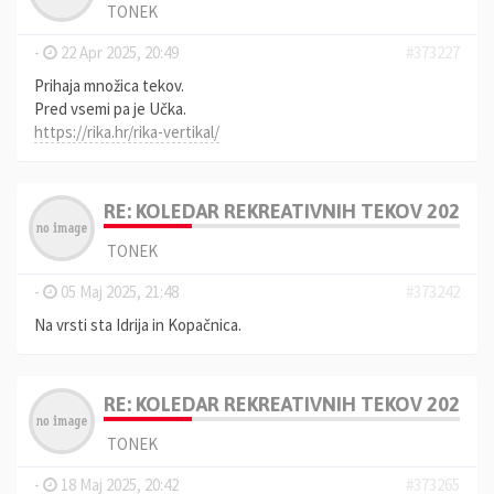
TONEK
-
22 Apr 2025, 20:49
#373227
Prihaja množica tekov.
Pred vsemi pa je Učka.
https://rika.hr/rika-vertikal/
RE: KOLEDAR REKREATIVNIH TEKOV 2025, 
TONEK
-
05 Maj 2025, 21:48
#373242
Na vrsti sta Idrija in Kopačnica.
RE: KOLEDAR REKREATIVNIH TEKOV 2025, 
TONEK
-
18 Maj 2025, 20:42
#373265