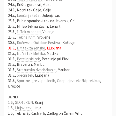
24.5., Kriška gora trail, Gozd
24.5., Nočni tek Celje, Celje
24.5.,
Lončarija teče
, Dolenja vas
25.5., Bubin spominski tek na Javornik, Col
25.5., Mr. Bo tek na Zavrh, Lenart
25.5.,
1. Tek mladosti
, Velenje
25.5.,
Tek na Krim
, Vrbljene
30.5.,
Kočevsko Outdoor Festival
, Kočevje
31.5.,
DM tek za ženske
, Ljubljana
31.5.,
Nočni tek Metlika
, Metlika
31.5.,
Petelinjski tek
, Petelinje pri Pivki
31.5., Braverun, Maribor
31.5.,
Stražunsko dvoriščkanje
, Maribor
31.5.,
Srečni tek
, Ljubljana
31.5.,
Športne igre zaposlenih, Cooperjev tekaški preizkus
,
Brežice
JUNIJ
1.6.,
SLO12RUN
, Kranj
1.6.,
Litijski tek
, Litija
1.6., Tek na Špičasti vrh, Zadlog pri Črnem Vrhu