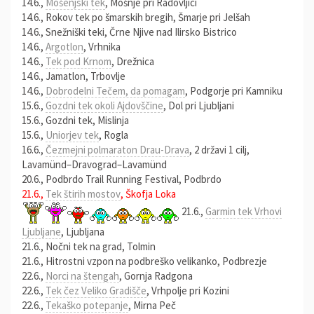
14.6.,
Mošenjski tek
, Mošnje pri Radovljici
14.6., Rokov tek po šmarskih bregih, Šmarje pri Jelšah
14.6., Snežniški teki, Črne Njive nad Ilirsko Bistrico
14.6.,
Argotlon
, Vrhnika
14.6.,
Tek pod Krnom
, Drežnica
14.6., Jamatlon, Trbovlje
14.6.,
Dobrodelni Tečem, da pomagam
, Podgorje pri Kamniku
15.6.,
Gozdni tek okoli Ajdovščine
, Dol pri Ljubljani
15.6., Gozdni tek, Mislinja
15.6.,
Uniorjev tek
, Rogla
16.6.,
Čezmejni polmaraton Drau-Drava
, 2 državi 1 cilj,
Lavamünd–Dravograd–Lavamünd
20.6., Podbrdo Trail Running Festival, Podbrdo
21.6.,
Tek štirih mostov
, Škofja Loka
21.6.,
Garmin tek Vrhovi
Ljubljane
, Ljubljana
21.6., Nočni tek na grad, Tolmin
21.6., Hitrostni vzpon na podbreško velikanko, Podbrezje
22.6.,
Norci na štengah
, Gornja Radgona
22.6.,
Tek čez Veliko Gradišče
, Vrhpolje pri Kozini
22.6.,
Tekaško potepanje
, Mirna Peč