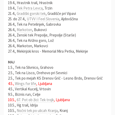
19.4., Hrastnik trail, Hrastnik
19.4.,
Tek Petra Levca
, Trzin
21.4.,
Gradiški gorski tek
, Gradišče pri Vipavi
25. do 27.4.,
UTVV I Feel Slovenia
, Ajdovščina
26.4., Tek na Petelinjek, Gabrovka
26.4.,
Markoton
, Bukovci
26.4., Ženski tek Prepolje, Prepolje (Starše)
26.4., Tek na Križno goro, Lož
26.4., Markoton, Markovci
27.4., Mekinjski kros - Memorial Mira Petka, Mekinje
MAJ
1.5., Tek na Slivnico, Grahovo
2.5., Tek na Lisco, Orehovo pri Sevnici
2.5., Tek po mejah KS Drenov Grič - Lesno Brdo, Drenov Grič
4.5.,
Wings for life
, Ljubljana
4.5., Vertikal Kucelj, Vrtovin
9.5., Biznis run, Celje
10.5.,
67. Pot ob žici: Tek trojk
, Ljubljana
10.5., Hg trail, Idrija
10.5.,
Nočni tek po ulicah Kranja
, Kranj