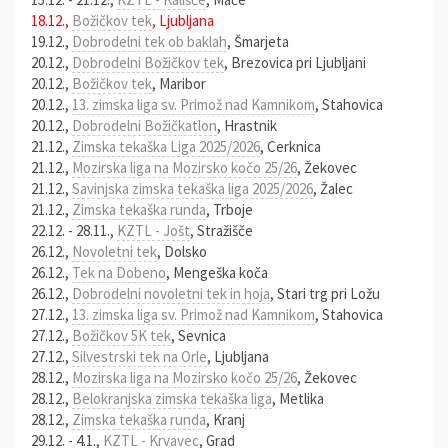
18.12.,
Božičkov tek
, Ljubljana
19.12.,
Dobrodelni tek ob baklah
, Šmarjeta
20.12.,
Dobrodelni Božičkov tek
, Brezovica pri Ljubljani
20.12.,
Božičkov tek
, Maribor
20.12.,
13. zimska liga sv. Primož nad Kamnikom
, Stahovica
20.12.,
Dobrodelni Božičkatlon
, Hrastnik
21.12.,
Zimska tekaška Liga 2025/2026
, Cerknica
21.12.,
Mozirska liga na Mozirsko kočo 25/26
, Žekovec
21.12.,
Savinjska zimska tekaška liga 2025/2026
, Žalec
21.12.,
Zimska tekaška runda
, Trboje
22.12. - 28.11.,
KZTL - Jošt
, Stražišče
26.12.,
Novoletni tek
, Dolsko
26.12.,
Tek na Dobeno
, Mengeška koča
26.12.,
Dobrodelni novoletni tek in hoja
, Stari trg pri Ložu
27.12.,
13. zimska liga sv. Primož nad Kamnikom
, Stahovica
27.12.,
Božičkov 5K tek
, Sevnica
27.12.,
Silvestrski tek na Orle
, Ljubljana
28.12.,
Mozirska liga na Mozirsko kočo 25/26
, Žekovec
28.12.,
Belokranjska zimska tekaška liga
, Metlika
28.12.,
Zimska tekaška runda
, Kranj
29.12. - 4.1.,
KZTL - Krvavec
, Grad