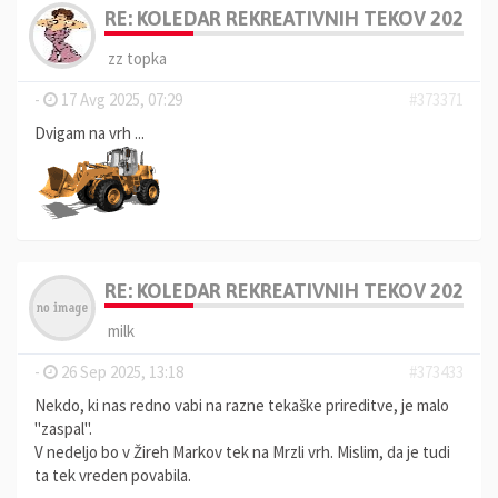
RE: KOLEDAR REKREATIVNIH TEKOV 2025, 
zz topka
-
17 Avg 2025, 07:29
#373371
Dvigam na vrh ...
RE: KOLEDAR REKREATIVNIH TEKOV 2025, 
milk
-
26 Sep 2025, 13:18
#373433
Nekdo, ki nas redno vabi na razne tekaške prireditve, je malo
"zaspal".
V nedeljo bo v Žireh Markov tek na Mrzli vrh. Mislim, da je tudi
ta tek vreden povabila.