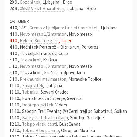
28.9.,
Gozdni tek
, Ljubljana - Brdo
28.9.,
05KM Viksit Bharat Run
, Ljubljana - Brdo
OKTOBER
4.10, 14.9.,
Gremo v Ljubljano: Finalni Garmin tek
, Ljubljana
4.10.,
Novo mesto 1/2 maraton
, Novo mesto
4.10.,
Rekord Šmarne gore
, Tacen
4.10., Nočni tek Portorož + Biznis run, Portorož
4.10., Tek celjskih knezov, Celje
5.10.,
Tek za krof
, Krašnja
5.10.,
Novo mesto 1/2 maraton
, Novo mesto
5.10., Tek za krof , Krašnja - odpovedano
5.10.,
Prekmurski mali maraton
, Moravske Toplice
11.10.,
Zmajev tek
, Ljubljana
11.10.,
Tek miru
, Slovenj Gradec
11.10., Rožnati tek za življenje, Sevnica
11.10.,
Dobrepoljski tek
, Videm
11.10., Sabotin Trail Evening (Večerni trejl po Sabotinu), Solkan
11.10.,
Backyard Ultra Ljubljana
, Spodnje Gameljne
12.10.,
Tek po vinski cesti
, Bušeča vas
12.10.,
Tek na Bibo planino
, Okrog pri Motniku
12.10., Tek na Nanos v spomin na Fabjana Furlana, Podnanos