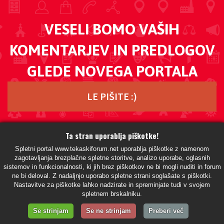
VESELI BOMO VAŠIH
KOMENTARJEV IN PREDLOGOV
GLEDE NOVEGA PORTALA
LE PIŠITE :)
Ta stran uporablja piškotke!
Uredništvo
Oglaševanje
Piškotki
Izjava o uporabi TF
Spletni portal www.tekaskiforum.net uporablja piškotke z namenom
zagotavljanja brezplačne spletne storitve, analizo uporabe, oglasnih
Pogoji in pravila TF
Kontakt
sistemov in funkcionalnosti, ki jih brez piškotkov ne bi mogli nuditi in forum
ne bi deloval. Z nadaljnjo uporabo spletne strani soglašate s piškotki.
Nastavitve za piškotke lahko nadzirate in spreminjate tudi v svojem
spletnem brskalniku.
HandCrafted With
In
SiteSplat
- Powered By
phpBB
Se strinjam
Se ne strinjam
Preberi več
- Vsi časi so UTC+02:00 Evropa/Ljubljana -