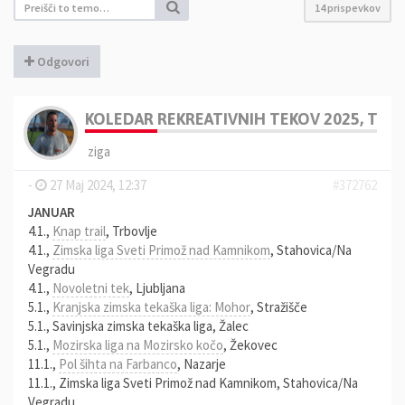
14 prispevkov
Odgovori
KOLEDAR REKREATIVNIH TEKOV 2025, TREN
ziga
-
27 Maj 2024, 12:37
#372762
JANUAR
4.1.,
Knap trail
, Trbovlje
4.1.,
Zimska liga Sveti Primož nad Kamnikom
, Stahovica/Na
Vegradu
4.1.,
Novoletni tek
, Ljubljana
5.1.,
Kranjska zimska tekaška liga: Mohor
, Stražišče
5.1., Savinjska zimska tekaška liga, Žalec
5.1.,
Mozirska liga na Mozirsko kočo
, Žekovec
11.1.,
Pol šihta na Farbanco
, Nazarje
11.1., Zimska liga Sveti Primož nad Kamnikom, Stahovica/Na
Vegradu