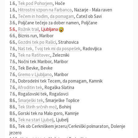
1.6.,
Tek pod Pohorjem
, Hoče
1.6.,
Hitrostni vzpon na Farbanco
, Nazarje - Mala raven
1.6.,
Tečem in hodim, da pomagam
, Čatež ob Savi
3.6., Poljčane tečejo za dober namen, Poljčane
5.6.,
Rožnik trail
, Ljubljana
6.6., Biznis run, Maribor
6.6.,
Gozdni tek po Rašici
, Strahovica
7.6.,
Naš tek, Tvoj tek mi da pospešek
, Radovljica
7.6.,
Tek na Ratitovec
, Železniki
7.6., Nočni tek Maribor, Maribor
7.6., Tek Bevke, Bevke
7.6.,
Gremo v Ljubljano
, Maribor
7.6., Dobrodelni tek Tecem, da pomagam, Kamnik
7.6.,
Afroditin tek
, Rogaška Slatina
7.6., Rogašovski tek, Rogašovci
8.6.,
Šmarješki tek
, Šmarješke Toplice
8.6.,
Tek štirih srčnih mož
, Bohinj
8.6., Gorski tek na Malo goro, Kamnje
8.6.,
Tek na stari Ljubelj
, Ljubelj
8.6., Tek ob Cerkniškem jezeru/Cerkniški polmaraton, Dolenje
jezero