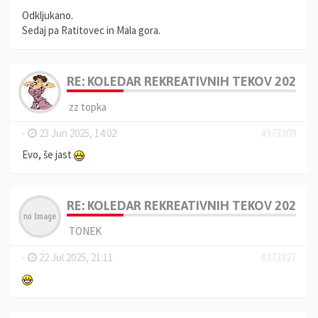
Odkljukano.
Sedaj pa Ratitovec in Mala gora.
RE: KOLEDAR REKREATIVNIH TEKOV 2025, 
zz topka
-
23 Jun 2025, 14:02
#373309
Evo, še jast
RE: KOLEDAR REKREATIVNIH TEKOV 2025, 
TONEK
-
22 Jul 2025, 21:11
#373327