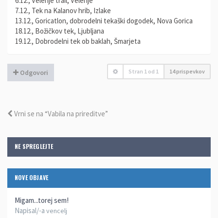
6.12., Velenje trail, Velenje
7.12., Tek na Kalanov hrib, Izlake
13.12., Goricatlon, dobrodelni tekaški dogodek, Nova Gorica
18.12., Božičkov tek, Ljubljana
19.12., Dobrodelni tek ob baklah, Šmarjeta
Stran
1
od
1
14 prispevkov
Odgovori
Vrni se na “Vabila na prireditve”
NE SPREGLEJTE
NOVE OBJAVE
Migam...torej sem!
Napisal/-a
vencelj