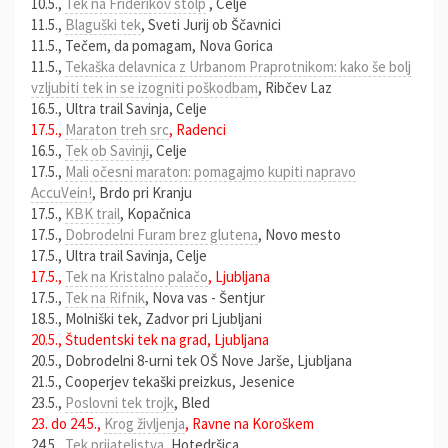
10.5.,
Tek na Friderikov stolp
, Celje
11.5.,
Blaguški tek
, Sveti Jurij ob Ščavnici
11.5., Tečem, da pomagam, Nova Gorica
11.5.,
Tekaška delavnica z Urbanom Praprotnikom: kako še bolj
vzljubiti tek in se izogniti poškodbam
, Ribčev Laz
16.5., Ultra trail Savinja, Celje
17.5.,
Maraton treh src
, Radenci
16.5.,
Tek ob Savinji
, Celje
17.5.,
Mali očesni maraton: pomagajmo kupiti napravo
AccuVein!
, Brdo pri Kranju
17.5.,
KBK trail
, Kopačnica
17.5.,
Dobrodelni Furam brez glutena
, Novo mesto
17.5., Ultra trail Savinja, Celje
17.5.,
Tek na Kristalno palačo
, Ljubljana
17.5.,
Tek na Rifnik
, Nova vas - Šentjur
18.5., Molniški tek, Zadvor pri Ljubljani
20.5., Študentski tek na grad, Ljubljana
20.5., Dobrodelni 8-urni tek OŠ Nove Jarše, Ljubljana
21.5., Cooperjev tekaški preizkus, Jesenice
23.5.,
Poslovni tek trojk
, Bled
23. do 24.5.,
Krog življenja
, Ravne na Koroškem
24.5.,
Tek prijateljstva
, Hotedršica