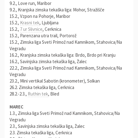
9.2., Love run, Maribor
9.2., Kranjska zimska tekaška liga: Mohor, Stražišče
15.2., Vzpon na Pohorje, Maribor
15.2.,
Krasni tek
, Ljubljana
15.2.,
7 ur Slivnice
, Cerknica
15.2., Parenzana utra trail, Portorož
15.2., Zimska liga Sveti Primož nad Kamnikom, Stahovica/Na
Vegradu
16.2., Kranjska zimska tekaška liga: Brdo, Brdo pri Kranju
16.2., Savinjska zimska tekaška liga, Žalec
22.2., Zimska liga Sveti Primož nad Kamnikom, Stahovica/Na
Vegradu
23.2., Mini vertikal Sabotin (kronometer), Solkan
26.2. Zimska tekaška liga, Cerknica
28.2.-2.3.,
Ruthin tek
, Bled
MAREC
1.3., Zimska liga Sveti Primož nad Kamnikom, Stahovica/Na
Vegradu
2.3., Savinjska zimska tekaška liga, Žalec
2.3. Zimska tekaška liga, Cerknica