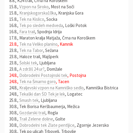
8.8., K24 trail, Črna na Koroškem
15.8.,
Vzpon na Široko
, Most na Soči
15.8.,
Kranjskogorska10ka
, Kranjska Gora
15.8.,
Tek na Kislico
, Socka
16.8.,
Tek po sledeh medveda
, Loški Potok
16.8.,
Fara trail
, Spodnja Idrija
17.8., Maraton kralja Matjaža, Črna na Koroškem
23.8.,
Tek na Veliko planino
, Kamnik
23.8.,
Tek na Tabor
, Sežana
23.8., Haloze trail, Majšperk
23.8.,
Šolski tek
, Ljubljana
23.8.,
A zdržiš 24 ur?
, Domžale
24.8.,
Dobrodelni Postojnski tek
, Postojna
24.8.,
Tek na Šmarno goro
, Tacen
24.8.,
Kraljevski vzpon na Kamniško sedlo
, Kamniška Bistrica
24.8.,
Tekaški dan ŠD Tek je lek
, Logatec
25.8.,
Smash tek
, Ljubljana
30.8., Tek Borisa Keršbaumerja, Mežica
30.8.,
Gozdarski trail
, Rogla
30.8.,
Trail Zelene doline
, Golte
30.8.,
Dobrodelni tek Zlate pentljice
, Zgornje Jezersko
30.8., Tek po ulicah Trbovelj, Trbovlje