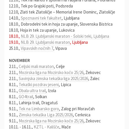
12.10., Tek po Grajski poti, Podsreda
12.10, Zlati tek Zlatoličje – Memorial Irene Dominc, Zlatoličje
14.10.,
Spoznavni tek fakultet
, Ljubljana
18.10., Dobrodelni tek in hoja za upanje, Slovenska Bistrica
18.10, Hoja in tek za upanje, Lukovica
18.10.,
NLB 29. Ljubljanski maraton - Šolski teki, Ljubljana
19.10.,
NLB 29. Ljubljanski maraton
, Ljubljana
25.10.,
Vipavskih nočnih 7
, Vipava
NOVEMBER
2.11.,
Celjski mali maraton
, Celje
2.11.,
Mozirska liga na Mozirsko kočo 25/26
, Žekovec
2.11.,
Savinjska zimska tekaška liga 2025/2026
, Žalec
8.11.,
Tekaški pozdrav jeseni
, Lipica
8.11.,
Obala ultra trail
, Izola
8.11.,
GO4trail
, Solkan
8.11., Lahinja trail, Dragatuš
9.11.,
Tek na Limbarsko goro
, Zalog pri Moravčah
9.11.,
Zimska tekaška Liga 2025/2026
, Cerknica
9.11.,
Mozirska liga na Mozirsko kočo 25/26
, Žekovec
10.11. - 16.11.,
KZTL - Kališče
, Mače