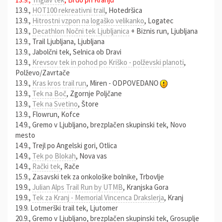
13.9.,
HOT100 rekreativni trail
, Hotedršica
13.9.,
Hitrostni vzpon na logaško velikanko
, Logatec
13.9.,
Decathlon Nočni tek Ljubljanica
+ Biznis run, Ljubljana
13.9., Trail Ljubljana, Ljubljana
13.9., Jabolčni tek, Selnica ob Dravi
13.9.,
Krevsov tek in pohod po Kriško - polževski planoti
,
Polževo/Zavrtače
13.9.,
Kras kros trail run
, Miren - ODPOVEDANO
13.9.,
Tek na Boč
, Zgornje Poljčane
13.9.,
Tek na Svetino
, Štore
13.9., Flowrun, Kofce
14.9., Gremo v Ljubljano, brezplačen skupinski tek, Novo
mesto
14.9., Trejl po Angelski gori, Otlica
14.9.,
Tek po Blokah
, Nova vas
14.9.,
Rački tek
, Rače
15.9., Zasavski tek za onkološke bolnike, Trbovlje
19.9.,
Julian Alps Trail Run by UTMB
, Kranjska Gora
19.9.,
Tek za Kranj - Memorial Vincenca Drakslerja
, Kranj
19.9. Lotmerški trail tek, Ljutomer
20.9., Gremo v Ljubljano, brezplačen skupinski tek, Grosuplje