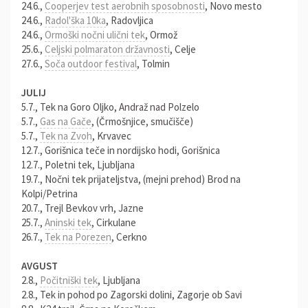
24.6.,
Cooperjev test aerobnih sposobnosti
, Novo mesto
24.6.,
Radol'ška 10ka
, Radovljica
24.6.,
Ormoški nočni ulični tek
, Ormož
25.6.,
Celjski polmaraton državnosti
, Celje
27.6.,
Soča outdoor festival
, Tolmin
JULIJ
5.7., Tek na Goro Oljko, Andraž nad Polzelo
5.7.,
Gas na Gače
, (Črmošnjice, smučišče)
5.7.,
Tek na Zvoh
, Krvavec
12.7., Gorišnica teče in nordijsko hodi, Gorišnica
12.7., Poletni tek, Ljubljana
19.7., Nočni tek prijateljstva, (mejni prehod) Brod na
Kolpi/Petrina
20.7., Trejl Bevkov vrh, Jazne
25.7.,
Aninski tek
, Cirkulane
26.7.,
Tek na Porezen
, Cerkno
AVGUST
2.8.,
Počitniški tek
, Ljubljana
2.8., Tek in pohod po Zagorski dolini, Zagorje ob Savi