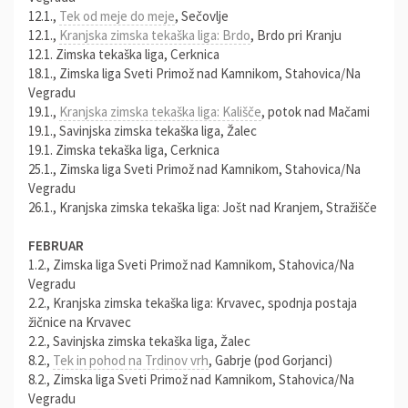
12.1.,
Tek od meje do meje
, Sečovlje
12.1.,
Kranjska zimska tekaška liga: Brdo
, Brdo pri Kranju
12.1. Zimska tekaška liga, Cerknica
18.1., Zimska liga Sveti Primož nad Kamnikom, Stahovica/Na
Vegradu
19.1.,
Kranjska zimska tekaška liga: Kališče
, potok nad Mačami
19.1., Savinjska zimska tekaška liga, Žalec
19.1. Zimska tekaška liga, Cerknica
25.1., Zimska liga Sveti Primož nad Kamnikom, Stahovica/Na
Vegradu
26.1., Kranjska zimska tekaška liga: Jošt nad Kranjem, Stražišče
FEBRUAR
1.2., Zimska liga Sveti Primož nad Kamnikom, Stahovica/Na
Vegradu
2.2., Kranjska zimska tekaška liga: Krvavec, spodnja postaja
žičnice na Krvavec
2.2., Savinjska zimska tekaška liga, Žalec
8.2.,
Tek in pohod na Trdinov vrh
, Gabrje (pod Gorjanci)
8.2., Zimska liga Sveti Primož nad Kamnikom, Stahovica/Na
Vegradu