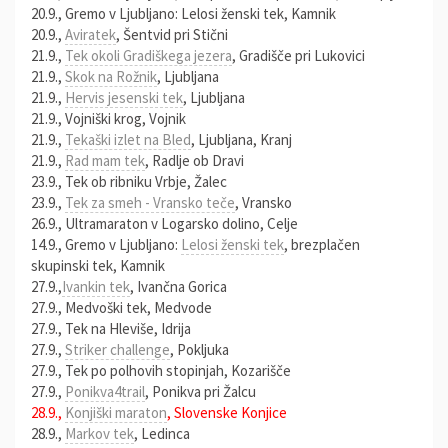
20.9., Gremo v Ljubljano: Lelosi ženski tek, Kamnik
20.9.,
Aviratek
, Šentvid pri Stični
21.9.,
Tek okoli Gradiškega jezera
, Gradišče pri Lukovici
21.9.,
Skok na Rožnik
, Ljubljana
21.9.,
Hervis jesenski tek
, Ljubljana
21.9., Vojniški krog, Vojnik
21.9.,
Tekaški izlet na Bled
, Ljubljana, Kranj
21.9.,
Rad mam tek
, Radlje ob Dravi
23.9., Tek ob ribniku Vrbje, Žalec
23.9.,
Tek za smeh - Vransko teče
, Vransko
26.9., Ultramaraton v Logarsko dolino, Celje
14.9., Gremo v Ljubljano:
Lelosi ženski tek
, brezplačen
skupinski tek, Kamnik
27.9.,
Ivankin tek
, Ivančna Gorica
27.9., Medvoški tek, Medvode
27.9., Tek na Hleviše, Idrija
27.9.,
Striker challenge
, Pokljuka
27.9., Tek po polhovih stopinjah, Kozarišče
27.9.,
Ponikva4trail
, Ponikva pri Žalcu
28.9.,
Konjiški maraton
, Slovenske Konjice
28.9.,
Markov tek
, Ledinca