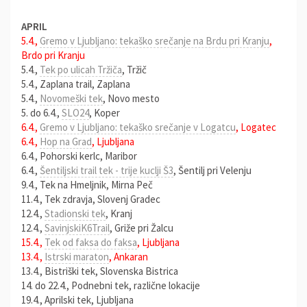
APRIL
5.4.,
Gremo v Ljubljano: tekaško srečanje na Brdu pri Kranju
,
Brdo pri Kranju
5.4.,
Tek po ulicah Tržiča
, Tržič
5.4., Zaplana trail, Zaplana
5.4.,
Novomeški tek
, Novo mesto
5. do 6.4.,
SLO24
, Koper
6.4.,
Gremo v Ljubljano: tekaško srečanje v Logatcu
, Logatec
6.4.,
Hop na Grad
, Ljubljana
6.4., Pohorski kerlc, Maribor
6.4.,
Šentiljski trail tek - trije kuclji Š3
, Šentilj pri Velenju
9.4., Tek na Hmeljnik, Mirna Peč
11.4., Tek zdravja, Slovenj Gradec
12.4.,
Stadionski tek
, Kranj
12.4.,
SavinjskiK6Trail
, Griže pri Žalcu
15.4.,
Tek od faksa do faksa
, Ljubljana
13.4.,
Istrski maraton
, Ankaran
13.4., Bistriški tek, Slovenska Bistrica
14. do 22.4., Podnebni tek, različne lokacije
19.4., Aprilski tek, Ljubljana