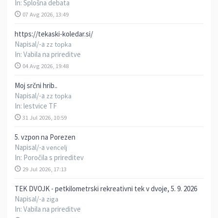
In:
Splošna debata
07 Avg 2026, 13:49
https://tekaski-koledar.si/
Napisal/-a
zz topka
In:
Vabila na prireditve
04 Avg 2026, 19:48
Moj srčni hrib..
Napisal/-a
zz topka
In:
lestvice TF
31 Jul 2026, 10:59
5. vzpon na Porezen
Napisal/-a
vencelj
In:
Poročila s prireditev
29 Jul 2026, 17:13
TEK DVOJK - petkilometrski rekreativni tek v dvoje, 5. 9. 2026
Napisal/-a
ziga
In:
Vabila na prireditve