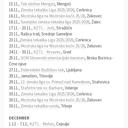
15.11.,
Tek občine Mengeš
, Mengeš
16.11.,
Zimska tekaška Liga 2025/2026
, Cerknica
16.11.,
Mozirska liga na Mozirsko kočo 25/26
, Žekovec
16.11.,
Savinjska zimska tekaška liga 2025/2026
, Žalec
17.11. - 23.11.,
KZTL - Jošt
, Stražišče
23.11., Rašica trail, Srednje Gameljne
23.11.,
Zimska tekaška Liga 2025/2026
, Cerknica
23.11.,
Mozirska liga na Mozirsko kočo 25/26
, Žekovec
24.11. - 30.11.,
KZTL - Krvavec
, Grad
25.11.,
SOM Slovenski orientacijski maraton
, Ilirska Bistrica -
Črne njive
27.11.,
Dobrodelni Božičkov tek
, Ljubljana
29.11., Jamatlon, Trbovlje
29.11.,
13. zimska liga sv. Primož nad Kamnikom
, Stahovica
30.11.,
Štafetni tek sv. Barbare
, Velenje
30.11.,
Zimska tekaška Liga 2025/2026
, Cerknica
30.11.,
Mozirska liga na Mozirsko kočo 25/26
, Žekovec
30.11.,
Zimska tekaška runda
, Trboje
DECEMBER
1.12. - 7.12.,
KZTL - Mohor
, Čepulje