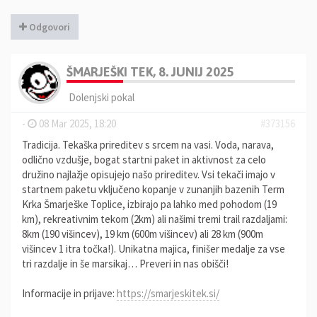
Odgovori
ŠMARJEŠKI TEK, 8. JUNIJ 2025
Dolenjski pokal
-
08 Mar 2025, 18:20
#373156
Tradicija. Tekaška prireditev s srcem na vasi. Voda, narava,
odlično vzdušje, bogat startni paket in aktivnost za celo
družino najlažje opisujejo našo prireditev. Vsi tekači imajo v
startnem paketu vključeno kopanje v zunanjih bazenih Term
Krka Šmarješke Toplice, izbirajo pa lahko med pohodom (19
km), rekreativnim tekom (2km) ali našimi tremi trail razdaljami:
8km (190 višincev), 19 km (600m višincev) ali 28 km (900m
višincev 1 itra točka!). Unikatna majica, finišer medalje za vse
tri razdalje in še marsikaj… Preveri in nas obišči!
Informacije in prijave:
https://smarjeskitek.si/