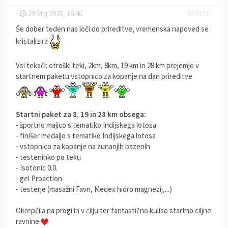
-
29 Maj 2025, 16:46
#373277
Še dober teden nas loči do prireditve, vremenska napoved se
kristalizira
Vsi tekači: otroški teki, 2km, 8km, 19 km in 28 km prejemjo v
startnem paketu vstopnico za kopanje na dan prireditve
Startni paket za 8, 19 in 28 km obsega:
- športno majico s tematiko Indijskega lotosa
- finišer medaljo s tematiko Indijskega lotosa
- vstopnico za kopanje na zunanjih bazenih
- testeninko po teku
- Isotonic 0.0.
- gel Proaction
- testerje (masažni Favn, Medex hidro magnezij,...)
Okrepčila na progi in v cilju ter fantastično kuliso startno ciljne
ravnine