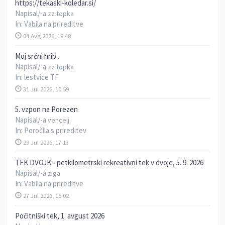
https://tekaski-koledar.si/
Napisal/-a
zz topka
In:
Vabila na prireditve
04 Avg 2026, 19:48
Moj srčni hrib..
Napisal/-a
zz topka
In:
lestvice TF
31 Jul 2026, 10:59
5. vzpon na Porezen
Napisal/-a
vencelj
In:
Poročila s prireditev
29 Jul 2026, 17:13
TEK DVOJK - petkilometrski rekreativni tek v dvoje, 5. 9. 2026
Napisal/-a
ziga
In:
Vabila na prireditve
27 Jul 2026, 15:02
Počitniški tek, 1. avgust 2026