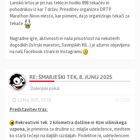
Lansko letos je pri nas teklo in hodilo 898 tekačev in
pohodnikov iz kar 7 držav. Prireditev organizira DRTP
Marathon Novo mesto, kar pomeni, da jo organizirajo tekači za
tekače
Nagradne igre, aktivnosti in naša prisotnost na nekaterih
dogodkih (Istrski maraton, Savinjskih K6...) je ažurno objavljena
na naši Facebook strani in Instagramu
RE: ŠMARJEŠKI TEK, 8. JUNIJ 2025
Dolenjski pokal
-
12 Maj 2025, 19:58
#373255
Predstavitev tras:
Rekreativni tek
:
2 kilometra dolžine in 41m višinskega
vzpona
, je primerna za družine oz. mlajše udeležence, medtem
ko starši tečejo na daljših razdaljah. Podelitve ni, udeležencem