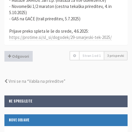
- Masaže SAMIDE Jan s.p. (masaža za vse udeležence)
- Novomeški 1/2 maraton (cestna tekaška prireditev, 4. in
5.10.2025)
- GAS na GAČE (trail prireditev, 5.7.2025)
Prijave preko spleta le še do srede, 4.6.2025:
https://protime.si/sl_si/dogodek/29-smarjeski-tek-2025/
Stran
1
od
1
3 prispevki
Odgovori
Vrni se na “Vabila na prireditve”
NE SPREGLEJTE
NOVE OBJAVE