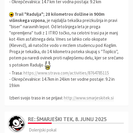
- Okrepčevalnica: 14.7 km ter vodna postaja: 9.2 km
Trail "Radulja"; 28 kilometrov dolžine in 900m
višinskega vzpona
, je najdaljša tekaška preizkušnja in pravi
"biser" naravnih lepot. Od letošnjega leta je proga
"opremljena" tudi z 1 ITRO točko, na celotni trasi pa je manj
kot 4 km asfaltnega dela. Vmes se lahko celo okopate
(Klevevž), ali natočite vodo v mrzlem studencu pod Koglim.
Proga je tekaška, do 14. kilometra poteka skupaj s "Toplico",
potem pa naredi ovinek proti najlepšemu delu, kjer se srečamo
s potokom Raduljo
- Trasa:
https://www.strava.com/activities/8764785115
- Okrepčevalnice: 14.7km in 24.km ter vodne postaje: 9.2 in
19.km
Izberi svojo traso in se prijavi:
http://www.smarjeskitek.si
RE: ŠMARJEŠKI TEK, 8. JUNIJ 2025
Dolenjski pokal