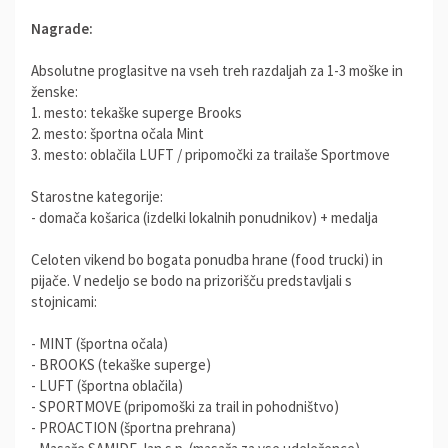
Nagrade:
Absolutne proglasitve na vseh treh razdaljah za 1-3 moške in
ženske:
1. mesto: tekaške superge Brooks
2. mesto: športna očala Mint
3. mesto: oblačila LUFT / pripomočki za trailaše Sportmove
Starostne kategorije:
- domača košarica (izdelki lokalnih ponudnikov) + medalja
Celoten vikend bo bogata ponudba hrane (food trucki) in
pijače. V nedeljo se bodo na prizorišču predstavljali s
stojnicami:
- MINT (športna očala)
- BROOKS (tekaške superge)
- LUFT (športna oblačila)
- SPORTMOVE (pripomoški za trail in pohodništvo)
- PROACTION (športna prehrana)