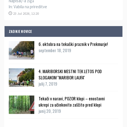
Napisal/-a
ziga
In:
Vabila na prireditve
23 Jul 2026, 12:20
ZADNJE NOVICE
6. oktobra na tekaški praznik v Prekmurje!
september 18, 2019
4. MARIBORSKI MESTNI TEK LETOS POD
SLOGANOM ''MARIBOR LAUFA''
julij 7, 2019
Tekači v naravi, POZOR klopi – enostavni
ukrepi za učinkovito zaščito pred klopi
junij 20, 2019