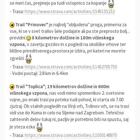
se meri čas, prejmejo pa tudi vstopnico za kopanje
- Trasa:
https://www.strava.com/activities/1545155232
Trail "Prinovec"
je najbolj "obljudena" proga, primerna za
vse, ki se v svet trailov šele podajate ali pa ste preprosto bolj...
previdni
8 kilometrov dolžine in 180m višinskega
vzpona
, v zavetju gozdov in s pogledi na okoliške vrhove ter
bližino prireditvenega prostora je izbira, pri kateri ne morete
zgrešiti
- Trasa:
https://www.strava.com/activities/11432705750
- Vodni postaji: 2.8 km in 6.4 km
Trail "Toplica"
;
19 kilometrov dolžine in 600m
višinskega vzpona
, nas vodi mimo spomenikov 2. svetovne
vojne, po enaki trasi pa poteka tudi pohod, ki starta ob 7.00
zjutraj. Ob stalnih pogledih na Vinji vrh, Trdinov vrh, se na trasi
vidi vse do Kuma in celo na Sljeme nad Zagrebom. Tehnično
zahtevnih delov tukaj ni, pazljiv je potrebno biti na spustu, saj
je steza ozka
- Trasa:
https://www.strava.com/activities/11030148870