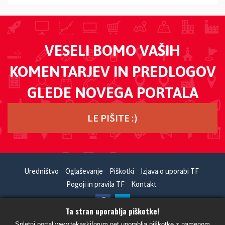
VESELI BOMO VAŠIH
KOMENTARJEV IN PREDLOGOV
GLEDE NOVEGA PORTALA
LE PIŠITE :)
Uredništvo
Oglaševanje
Piškotki
Izjava o uporabi TF
Pogoji in pravila TF
Kontakt
Ta stran uporablja piškotke!
HandCrafted With
In
SiteSplat
- Powered By
phpBB
Spletni portal www.tekaskiforum.net uporablja piškotke z namenom