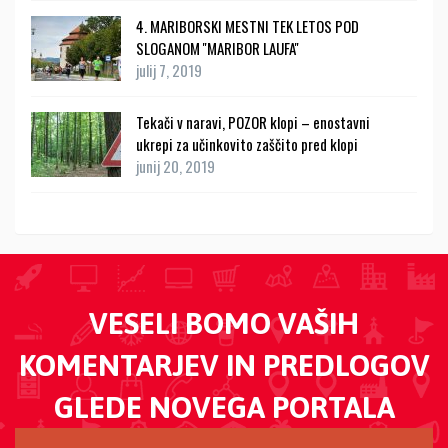
4. MARIBORSKI MESTNI TEK LETOS POD
SLOGANOM ''MARIBOR LAUFA''
julij 7, 2019
Tekači v naravi, POZOR klopi – enostavni
ukrepi za učinkovito zaščito pred klopi
junij 20, 2019
VESELI BOMO VAŠIH
KOMENTARJEV IN PREDLOGOV
GLEDE NOVEGA PORTALA