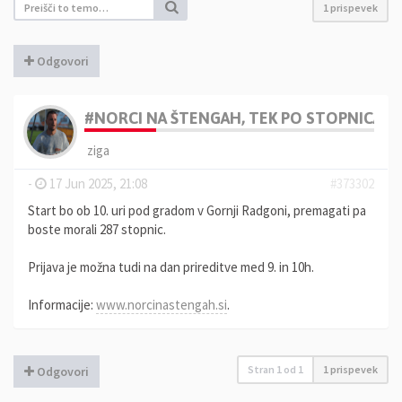
1 prispevek
Odgovori
#NORCI NA ŠTENGAH, TEK PO STOPNICAH N
ziga
-
17 Jun 2025, 21:08
#373302
Start bo ob 10. uri pod gradom v Gornji Radgoni, premagati pa
boste morali 287 stopnic.
Prijava je možna tudi na dan prireditve med 9. in 10h.
Informacije:
www.norcinastengah.si
.
Stran
1
od
1
1 prispevek
Odgovori