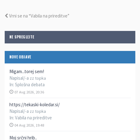
Vrni se na “Vabila na prireditve”
NE SPREGLEJTE
NOVE OBJAVE
Migam...torej sem!
Napisal/-a
zz topka
In:
Splošna debata
07 Avg 2026, 20:36
https://tekaski-koledar.si/
Napisal/-a
zz topka
In:
Vabila na prireditve
04 Avg 2026, 19:48
Moj srčni hrib..