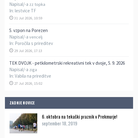
Napisal/-a
zz topka
In:
lestvice TF
31 Jul 2026, 10:59
5. vzpon na Porezen
Napisal/-a
vencelj
In:
Poročila s prireditev
29 Jul 2026, 17:13
TEK DVOJK - petkilometrski rekreativni tek v dvoje, 5. 9. 2026
Napisal/-a
ziga
In:
Vabila na prireditve
27 Jul 2026, 15:02
ZADNJE NOVICE
6. oktobra na tekaški praznik v Prekmurje!
september 18, 2019