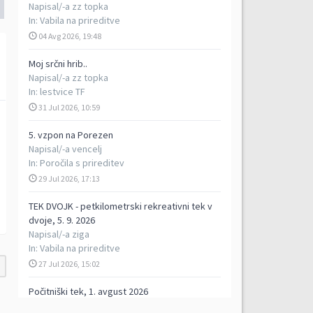
Napisal/-a
zz topka
In:
Vabila na prireditve
04 Avg 2026, 19:48
Moj srčni hrib..
Napisal/-a
zz topka
In:
lestvice TF
31 Jul 2026, 10:59
5. vzpon na Porezen
Napisal/-a
vencelj
In:
Poročila s prireditev
29 Jul 2026, 17:13
TEK DVOJK - petkilometrski rekreativni tek v
dvoje, 5. 9. 2026
Napisal/-a
ziga
In:
Vabila na prireditve
27 Jul 2026, 15:02
Počitniški tek, 1. avgust 2026
Napisal/-a
ziga