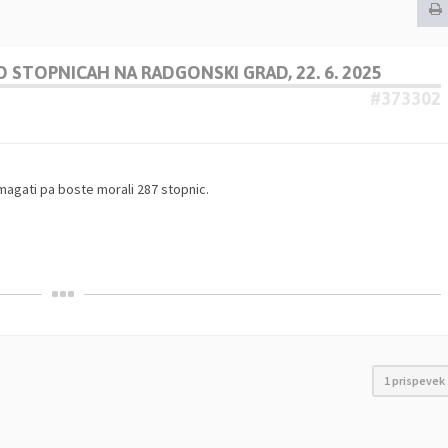
 STOPNICAH NA RADGONSKI GRAD, 22. 6. 2025
#373302
magati pa boste morali 287 stopnic.
1 prispevek