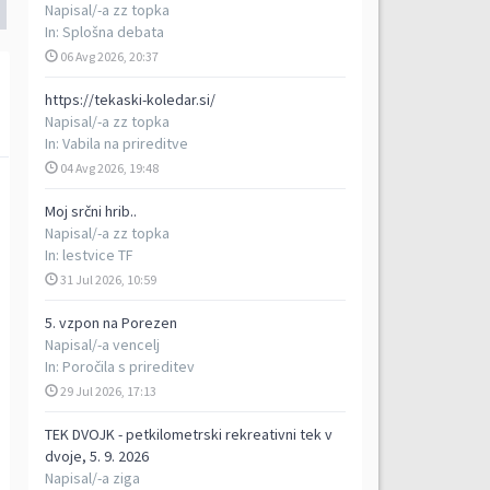
Napisal/-a
zz topka
In:
Splošna debata
06 Avg 2026, 20:37
https://tekaski-koledar.si/
Napisal/-a
zz topka
In:
Vabila na prireditve
04 Avg 2026, 19:48
Moj srčni hrib..
Napisal/-a
zz topka
In:
lestvice TF
31 Jul 2026, 10:59
5. vzpon na Porezen
Napisal/-a
vencelj
In:
Poročila s prireditev
29 Jul 2026, 17:13
TEK DVOJK - petkilometrski rekreativni tek v
dvoje, 5. 9. 2026
Napisal/-a
ziga