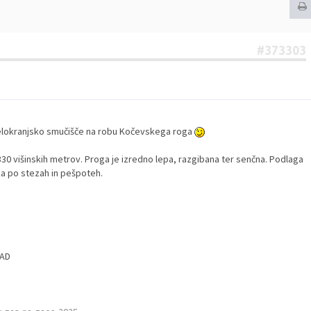
#373303
-belokranjsko smučišče na robu Kočevskega roga
30 višinskih metrov. Proga je izredno lepa, razgibana ter senčna. Podlaga
a po stezah in pešpoteh.
RAD