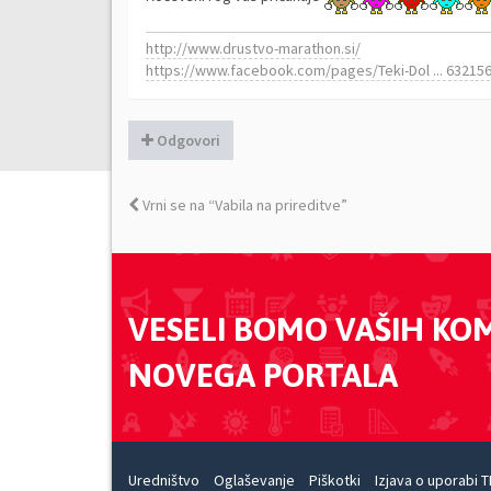
http://www.drustvo-marathon.si/
https://www.facebook.com/pages/Teki-Dol ... 63215
Odgovori
Vrni se na “Vabila na prireditve”
VESELI BOMO VAŠIH KO
NOVEGA PORTALA
Uredništvo
Oglaševanje
Piškotki
Izjava o uporabi T