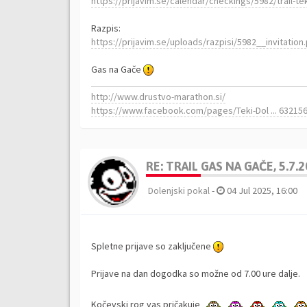
https://prijavim.se/calendar/checkings/5982/trail-t
Razpis:
https://prijavim.se/uploads/razpisi/5982__invitation
Gas na Gače
http://www.drustvo-marathon.si/
https://www.facebook.com/pages/Teki-Dol ... 63215
RE: TRAIL GAS NA GAČE, 5.7.
Dolenjski pokal
-
04 Jul 2025, 16:00
Spletne prijave so zaključene
Prijave na dan dogodka so možne od 7.00 ure dalje.
Kočevski rog vas pričakuje