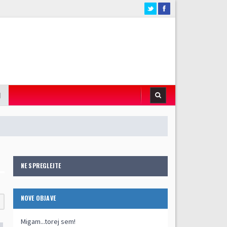
I
NE SPREGLEJTE
NOVE OBJAVE
Migam...torej sem!