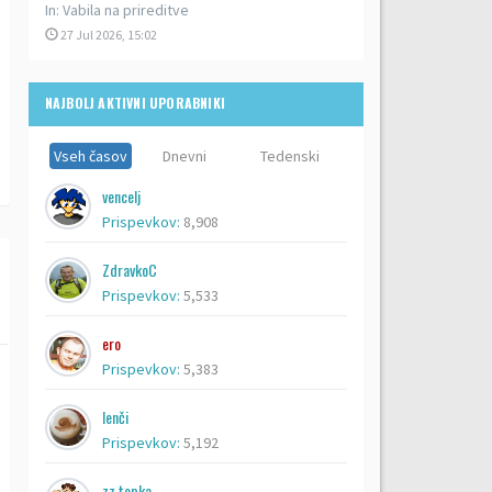
In:
Vabila na prireditve
27 Jul 2026, 15:02
NAJBOLJ AKTIVNI UPORABNIKI
Vseh časov
Dnevni
Tedenski
vencelj
Prispevkov:
8,908
ZdravkoC
Prispevkov:
5,533
ero
Prispevkov:
5,383
lenči
Prispevkov:
5,192
zz topka