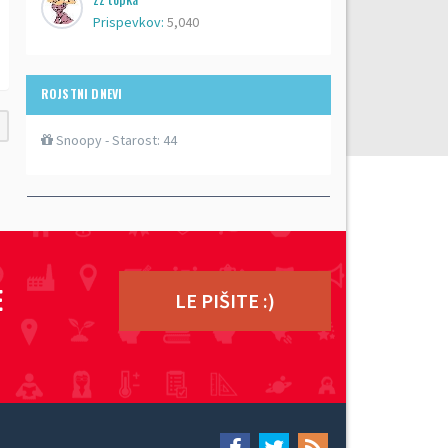
Prispevkov:
5,040
ROJSTNI DNEVI
Snoopy
- Starost: 44
ZADNJE NOVICE
6. oktobra na tekaški praznik
v Prekmurje!
E
LE PIŠITE :)
september 18, 2019
4. MARIBORSKI MESTNI TEK
LETOS POD SLOGANOM
''MARIBOR LAUFA''
julij 7, 2019