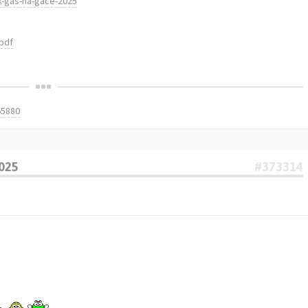
ek-gas-na-gace-2025
.pdf
65880
2025
#373314