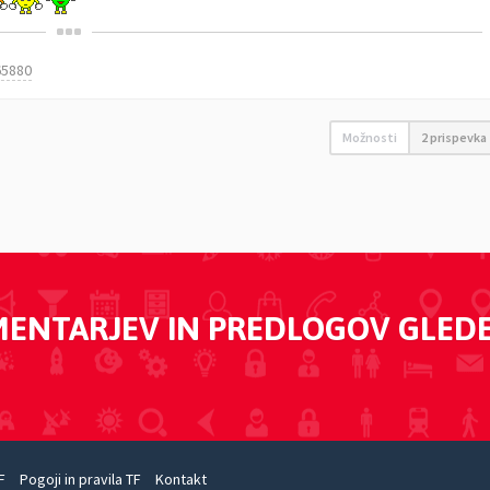
65880
Možnosti
2 prispevka
MENTARJEV IN PREDLOGOV GLED
F
Pogoji in pravila TF
Kontakt