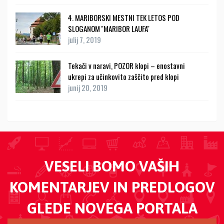
4. MARIBORSKI MESTNI TEK LETOS POD
SLOGANOM ''MARIBOR LAUFA''
julij 7, 2019
Tekači v naravi, POZOR klopi – enostavni
ukrepi za učinkovito zaščito pred klopi
junij 20, 2019
VESELI BOMO VAŠIH
KOMENTARJEV IN PREDLOGOV
GLEDE NOVEGA PORTALA