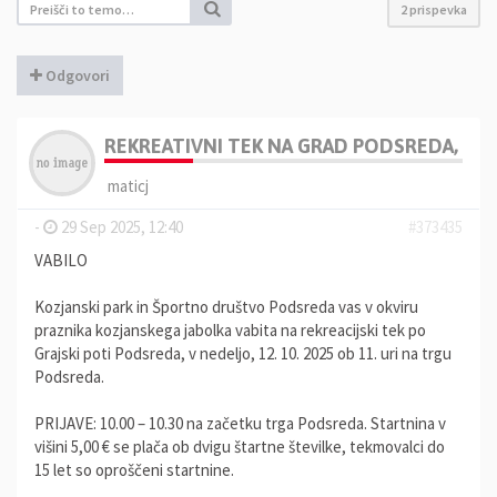
2 prispevka
Odgovori
REKREATIVNI TEK NA GRAD PODSREDA, 12.
maticj
-
29 Sep 2025, 12:40
#373435
VABILO
Kozjanski park in Športno društvo Podsreda vas v okviru
praznika kozjanskega jabolka vabita na rekreacijski tek po
Grajski poti Podsreda, v nedeljo, 12. 10. 2025 ob 11. uri na trgu
Podsreda.
PRIJAVE: 10.00 – 10.30 na začetku trga Podsreda. Startnina v
višini 5,00 € se plača ob dvigu štartne številke, tekmovalci do
15 let so oproščeni startnine.