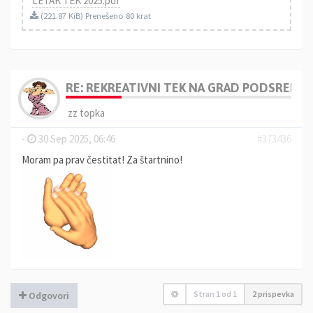
LETAK TEK 2025.pdf
(221.87 KiB) Prenešeno 80 krat
RE: REKREATIVNI TEK NA GRAD PODSREDA 
zz topka
-
30 Sep 2025, 06:46
#373436
Moram pa prav čestitat! Za štartnino!
Stran
1
od
1
2 prispevka
Odgovori