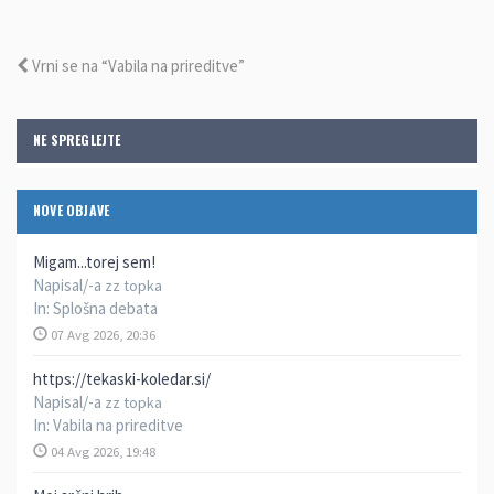
Vrni se na “Vabila na prireditve”
NE SPREGLEJTE
NOVE OBJAVE
Migam...torej sem!
Napisal/-a
zz topka
In:
Splošna debata
07 Avg 2026, 20:36
https://tekaski-koledar.si/
Napisal/-a
zz topka
In:
Vabila na prireditve
04 Avg 2026, 19:48