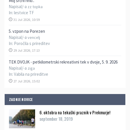
Moj srčni hrib..
Napisal/-a
zz topka
In:
lestvice TF
31 Jul 2026, 10:59
5. vzpon na Porezen
Napisal/-a
vencelj
In:
Poročila s prireditev
29 Jul 2026, 17:13
TEK DVOJK - petkilometrski rekreativni tek v dvoje, 5. 9. 2026
Napisal/-a
ziga
In:
Vabila na prireditve
27 Jul 2026, 15:02
ZADNJE NOVICE
6. oktobra na tekaški praznik v Prekmurje!
september 18, 2019