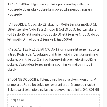
TRASA: 5800 m dolga trasa poteka po raznoliki podlagi iz
Podsrede do gradu Podsreda in po gozdni pešpoti nazaj v
Podsredo.
KATEGORIJE: Otroci do 12 (skupno) Moški Ženske moški A (do
18 let) ženske A (do 18 let) moški B (od 19 do 35 let) ženske B
(od 19 do 35 let) moški C (od 35 do 50 let) ženske C (od 35 do 50
let) moški D (nad 50 let) ženske D (nad 50 let)
RAZGLASITEV REZULTATOV: Ob 13. uri v prireditvenem šotoru
v trgu Podsreda. Absolutno prvi trije moški in ženske prejmejo
pokale, prvi trije uvrščeni po kategorijah prejmejo simbolične
pokale. Vsak udeleženec prejme spominsko majico in topli
obrok.
SPLOŠNE DOLOČBE: Tekmovanje bo ob vsakem vremenu. V
primeru dežja se bo teklo po rezervni progi (samo do gradu).
Tekmovalci tekmujejo na lastno odgovornost. Info. 041 834 761
Priponke