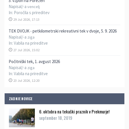
5. vzpon na Porezen
Napisal/-a
vencelj
In:
Poročila s prireditev
29 Jul 2026, 17:13
TEK DVOJK - petkilometrski rekreativni tek v dvoje, 5. 9. 2026
Napisal/-a
ziga
In:
Vabila na prireditve
27 Jul 2026, 15:02
Počitniški tek, 1. avgust 2026
Napisal/-a
ziga
In:
Vabila na prireditve
23 Jul 2026, 12:20
ZADNJE NOVICE
6. oktobra na tekaški praznik v Prekmurje!
september 18, 2019