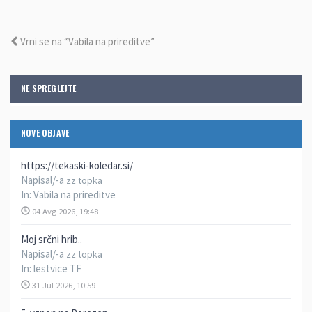
Vrni se na “Vabila na prireditve”
NE SPREGLEJTE
NOVE OBJAVE
https://tekaski-koledar.si/
Napisal/-a
zz topka
In:
Vabila na prireditve
04 Avg 2026, 19:48
Moj srčni hrib..
Napisal/-a
zz topka
In:
lestvice TF
31 Jul 2026, 10:59