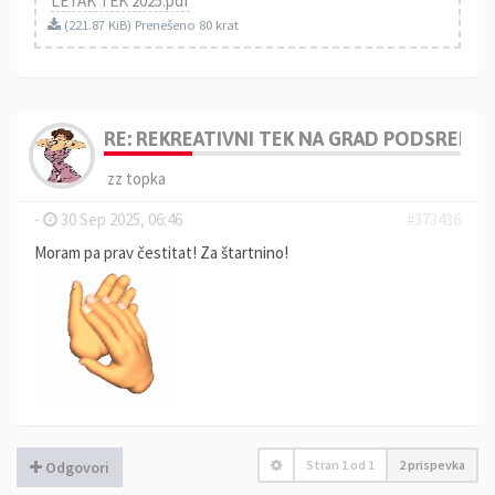
LETAK TEK 2025.pdf
(221.87 KiB) Prenešeno 80 krat
RE: REKREATIVNI TEK NA GRAD PODSREDA 
zz topka
-
30 Sep 2025, 06:46
#373436
Moram pa prav čestitat! Za štartnino!
Stran
1
od
1
2 prispevka
Odgovori