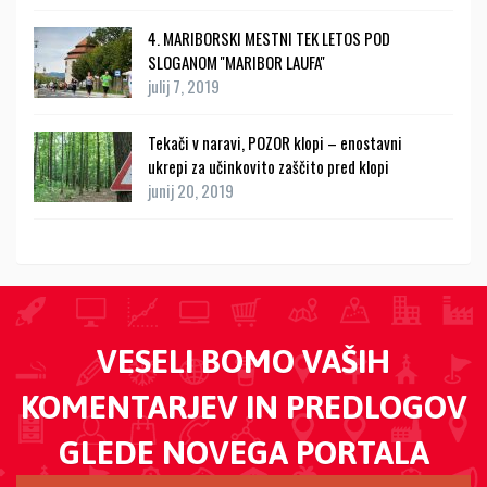
4. MARIBORSKI MESTNI TEK LETOS POD
SLOGANOM ''MARIBOR LAUFA''
julij 7, 2019
Tekači v naravi, POZOR klopi – enostavni
ukrepi za učinkovito zaščito pred klopi
junij 20, 2019
VESELI BOMO VAŠIH
KOMENTARJEV IN PREDLOGOV
GLEDE NOVEGA PORTALA