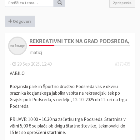
2 prispevka
Odgovori
REKREATIVNI TEK NA GRAD PODSREDA, 12.
maticj
-
29 Sep 2025, 12:40
#373435
VABILO
Kozjanski park in Športno društvo Podsreda vas v okviru
praznika kozjanskega jabolka vabita na rekreacijski tek po
Grajski poti Podsreda, v nedeljo, 12. 10. 2025 ob 11. uri na trgu
Podsreda.
PRIJAVE: 10.00 – 10.30 na začetku trga Podsreda. Startnina v
višini 5,00 € se plača ob dvigu štartne številke, tekmovalci do
15 let so oproščeni startnine.