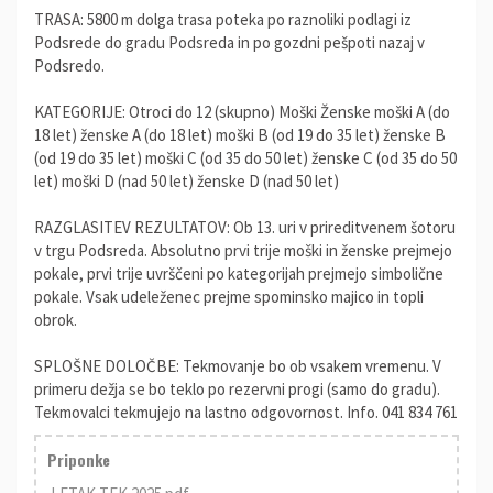
TRASA: 5800 m dolga trasa poteka po raznoliki podlagi iz
Podsrede do gradu Podsreda in po gozdni pešpoti nazaj v
Podsredo.
KATEGORIJE: Otroci do 12 (skupno) Moški Ženske moški A (do
18 let) ženske A (do 18 let) moški B (od 19 do 35 let) ženske B
(od 19 do 35 let) moški C (od 35 do 50 let) ženske C (od 35 do 50
let) moški D (nad 50 let) ženske D (nad 50 let)
RAZGLASITEV REZULTATOV: Ob 13. uri v prireditvenem šotoru
v trgu Podsreda. Absolutno prvi trije moški in ženske prejmejo
pokale, prvi trije uvrščeni po kategorijah prejmejo simbolične
pokale. Vsak udeleženec prejme spominsko majico in topli
obrok.
SPLOŠNE DOLOČBE: Tekmovanje bo ob vsakem vremenu. V
primeru dežja se bo teklo po rezervni progi (samo do gradu).
Tekmovalci tekmujejo na lastno odgovornost. Info. 041 834 761
Priponke