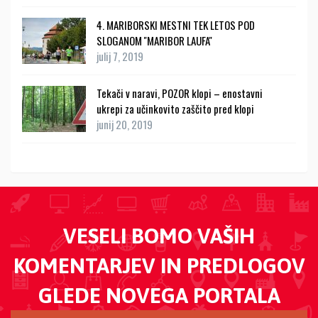
4. MARIBORSKI MESTNI TEK LETOS POD
SLOGANOM ''MARIBOR LAUFA''
julij 7, 2019
Tekači v naravi, POZOR klopi – enostavni
ukrepi za učinkovito zaščito pred klopi
junij 20, 2019
VESELI BOMO VAŠIH
KOMENTARJEV IN PREDLOGOV
GLEDE NOVEGA PORTALA