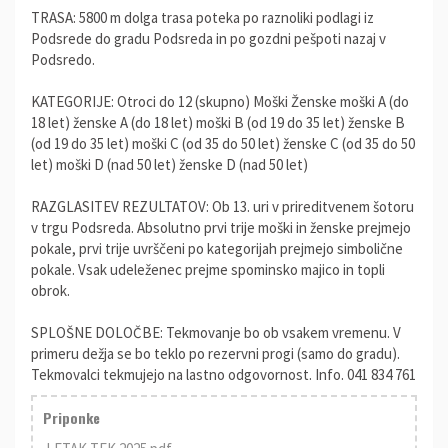
TRASA: 5800 m dolga trasa poteka po raznoliki podlagi iz
Podsrede do gradu Podsreda in po gozdni pešpoti nazaj v
Podsredo.
KATEGORIJE: Otroci do 12 (skupno) Moški Ženske moški A (do
18 let) ženske A (do 18 let) moški B (od 19 do 35 let) ženske B
(od 19 do 35 let) moški C (od 35 do 50 let) ženske C (od 35 do 50
let) moški D (nad 50 let) ženske D (nad 50 let)
RAZGLASITEV REZULTATOV: Ob 13. uri v prireditvenem šotoru
v trgu Podsreda. Absolutno prvi trije moški in ženske prejmejo
pokale, prvi trije uvrščeni po kategorijah prejmejo simbolične
pokale. Vsak udeleženec prejme spominsko majico in topli
obrok.
SPLOŠNE DOLOČBE: Tekmovanje bo ob vsakem vremenu. V
primeru dežja se bo teklo po rezervni progi (samo do gradu).
Tekmovalci tekmujejo na lastno odgovornost. Info. 041 834 761
Priponke