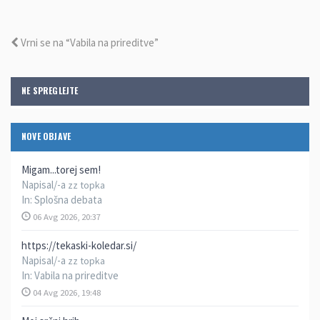
Vrni se na “Vabila na prireditve”
NE SPREGLEJTE
NOVE OBJAVE
Migam...torej sem!
Napisal/-a
zz topka
In:
Splošna debata
06 Avg 2026, 20:37
https://tekaski-koledar.si/
Napisal/-a
zz topka
In:
Vabila na prireditve
04 Avg 2026, 19:48