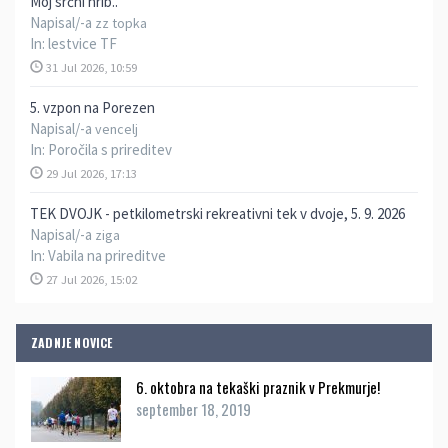
Moj srčni hrib..
Napisal/-a
zz topka
In:
lestvice TF
31 Jul 2026, 10:59
5. vzpon na Porezen
Napisal/-a
vencelj
In:
Poročila s prireditev
29 Jul 2026, 17:13
TEK DVOJK - petkilometrski rekreativni tek v dvoje, 5. 9. 2026
Napisal/-a
ziga
In:
Vabila na prireditve
27 Jul 2026, 15:02
ZADNJE NOVICE
6. oktobra na tekaški praznik v Prekmurje!
september 18, 2019