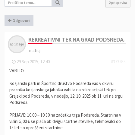
2 prispevka
Odgovori
REKREATIVNI TEK NA GRAD PODSREDA, 12.
maticj
-
29 Sep 2025, 12:40
#373435
VABILO
Kozjanski park in Športno društvo Podsreda vas v okviru
praznika kozjanskega jabolka vabita na rekreacijski tek po
Grajski poti Podsreda, v nedeljo, 12. 10. 2025 ob 11. uri na trgu
Podsreda.
PRIJAVE: 10.00 – 10.30 na začetku trga Podsreda. Startnina v
višini 5,00 € se plača ob dvigu štartne številke, tekmovalci do
15 let so oproščeni startnine.