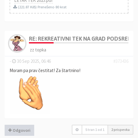
LETAK TEK 2025.pdf
(221.87 KiB) Prenešeno 80 krat
RE: REKREATIVNI TEK NA GRAD PODSREDA 
zz topka
-
30 Sep 2025, 06:46
#373436
Moram pa prav čestitat! Za štartnino!
Stran
1
od
1
2 prispevka
Odgovori