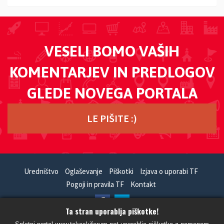
VESELI BOMO VAŠIH
KOMENTARJEV IN PREDLOGOV
GLEDE NOVEGA PORTALA
LE PIŠITE :)
Uredništvo
Oglaševanje
Piškotki
Izjava o uporabi TF
Pogoji in pravila TF
Kontakt
Ta stran uporablja piškotke!
HandCrafted With
In
SiteSplat
- Powered By
phpBB