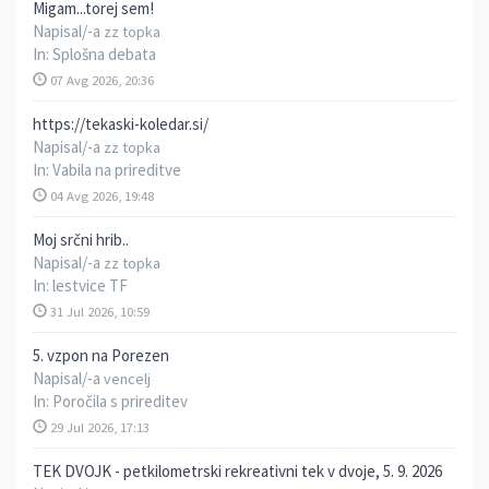
Migam...torej sem!
Napisal/-a
zz topka
In:
Splošna debata
07 Avg 2026, 20:36
https://tekaski-koledar.si/
Napisal/-a
zz topka
In:
Vabila na prireditve
04 Avg 2026, 19:48
Moj srčni hrib..
Napisal/-a
zz topka
In:
lestvice TF
31 Jul 2026, 10:59
5. vzpon na Porezen
Napisal/-a
vencelj
In:
Poročila s prireditev
29 Jul 2026, 17:13
TEK DVOJK - petkilometrski rekreativni tek v dvoje, 5. 9. 2026