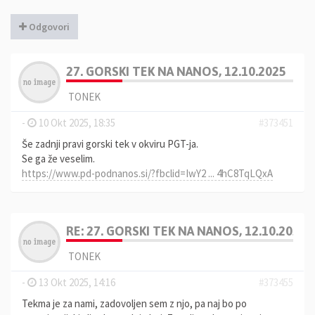
Odgovori
27. GORSKI TEK NA NANOS, 12.10.2025
TONEK
-
10 Okt 2025, 18:35
#373451
Še zadnji pravi gorski tek v okviru PGT-ja.
Se ga že veselim.
https://www.pd-podnanos.si/?fbclid=IwY2 ... 4hC8TqLQxA
RE: 27. GORSKI TEK NA NANOS, 12.10.2025
TONEK
-
13 Okt 2025, 14:16
#373455
Tekma je za nami, zadovoljen sem z njo, pa naj bo po