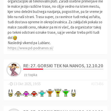
organizacijski ali tekmovalni plati. Zaradi osebne primerjave me
le malce jezijo različne trase, no cilj je vedno na istem mestu,
kjer smo deležni bučnega navijanja, pogostitve, pa še vreme je
bilo na naši strani. Trasa super, za ravnince tudi nekaj asfalta,
tudi dostava opreme in okrepčevalnica. Za zaključek pokala so
malce zasolili ceno, nikakor pa mi ni všeč, da organizator takoj
po tekmi odstrani oznake trase, saj je vendar treba priti tudi
dol
Naslednji vikend pa Lublanc.
https://www.pd-podnanos.si/
RE: 27. GORSKI TEK NA NANOS, 12.10.2025
zz topka
-
13 Okt 2025, 19:55
#373456