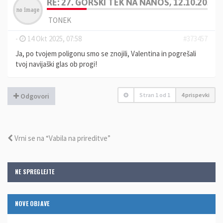
RE: 27. GORSKI TEK NA NANOS, 12.10.2025
TONEK
-
14 Okt 2025, 07:58
#373457
Ja, po tvojem poligonu smo se znojili, Valentina in pogrešali
tvoj navijaški glas ob progi!
Stran
1
od
1
4 prispevki
Odgovori
Vrni se na “Vabila na prireditve”
NE SPREGLEJTE
NOVE OBJAVE