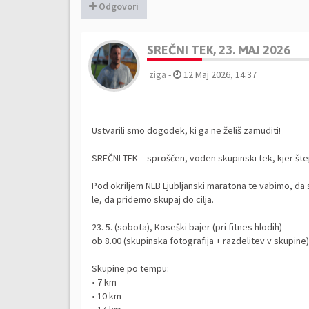
Odgovori
SREČNI TEK, 23. MAJ 2026
ziga
-
12 Maj 2026, 14:37
Ustvarili smo dogodek, ki ga ne želiš zamuditi!
SREČNI TEK – sproščen, voden skupinski tek, kjer štej
Pod okriljem NLB Ljubljanski maratona te vabimo, da
le, da pridemo skupaj do cilja.
23. 5. (sobota), Koseški bajer (pri fitnes hlodih)
ob 8.00 (skupinska fotografija + razdelitev v skupine)
Skupine po tempu:
• 7 km
• 10 km