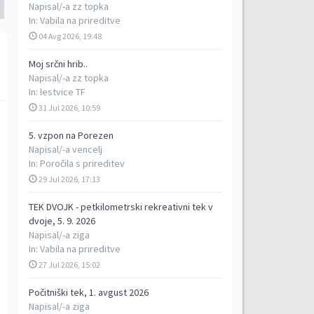
Napisal/-a
zz topka
In:
Vabila na prireditve
04 Avg 2026, 19:48
Moj srčni hrib..
Napisal/-a
zz topka
In:
lestvice TF
31 Jul 2026, 10:59
5. vzpon na Porezen
Napisal/-a
vencelj
In:
Poročila s prireditev
29 Jul 2026, 17:13
TEK DVOJK - petkilometrski rekreativni tek v
dvoje, 5. 9. 2026
Napisal/-a
ziga
In:
Vabila na prireditve
27 Jul 2026, 15:02
Počitniški tek, 1. avgust 2026
Napisal/-a
ziga