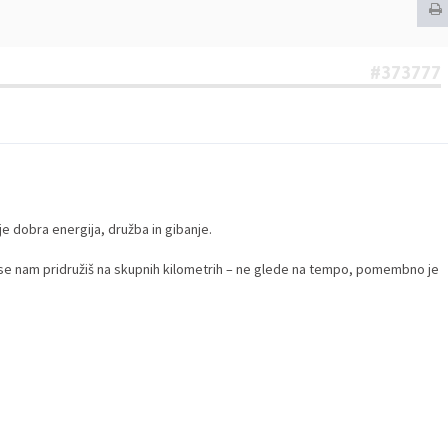
#373777
e dobra energija, družba in gibanje.
 se nam pridružiš na skupnih kilometrih – ne glede na tempo, pomembno je