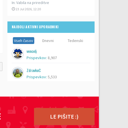
In:
Vabila na prireditve
23 Jul 2026, 12:20
NAJBOLJ AKTIVNI UPORABNIKI
Vseh časov
Dnevni
Tedenski
vencelj
Prispevkov:
8,907
ZdravkoC
Prispevkov:
5,533
ero
Prispevkov:
5,383
lenči
E
Prispevkov:
5,192
LE PIŠITE :)
zz topka