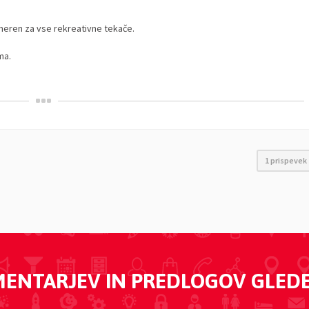
imeren za vse rekreativne tekače.
ma.
1 prispevek
MENTARJEV IN PREDLOGOV GLED