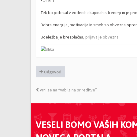
• 14 km
Tek bo potekal v vodenih skupinah s trenerji in je pr
Dobra energija, motivacija in smeh so obvezna opre
Udeležba je brezplačna,
prijava je obvezna
.
Odgovori
Vrni se na “Vabila na prireditve”
VESELI BOMO VAŠIH KO