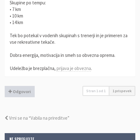
Skupine po tempu:
• 7 km
• 10 km
• 14 km
Tek bo potekal v vodenih skupinah s trenerji in je primeren za
vse rekreativne tekače.
Dobra energija, motivacija in smeh so obvezna oprema.
Udeležba je brezplačna,
prijava je obvezna
.
Stran
1
od
1
1 prispevek
Odgovori
Vrni se na “Vabila na prireditve”
NE SPREGLEJTE