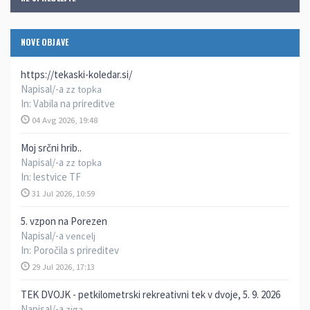
NOVE OBJAVE
https://tekaski-koledar.si/
Napisal/-a
zz topka
In:
Vabila na prireditve
04 Avg 2026, 19:48
Moj srčni hrib..
Napisal/-a
zz topka
In:
lestvice TF
31 Jul 2026, 10:59
5. vzpon na Porezen
Napisal/-a
vencelj
In:
Poročila s prireditev
29 Jul 2026, 17:13
TEK DVOJK - petkilometrski rekreativni tek v dvoje, 5. 9. 2026
Napisal/-a
ziga