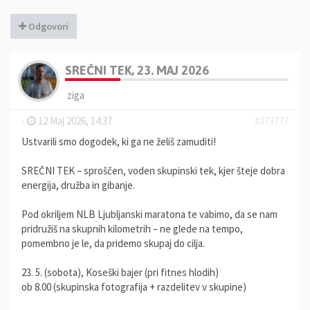
Odgovori
SREČNI TEK, 23. MAJ 2026
ziga
-
12 Maj 2026, 14:37
#373777
Ustvarili smo dogodek, ki ga ne želiš zamuditi!
SREČNI TEK – sproščen, voden skupinski tek, kjer šteje dobra
energija, družba in gibanje.
Pod okriljem NLB Ljubljanski maratona te vabimo, da se nam
pridružiš na skupnih kilometrih – ne glede na tempo,
pomembno je le, da pridemo skupaj do cilja.
23. 5. (sobota), Koseški bajer (pri fitnes hlodih)
ob 8.00 (skupinska fotografija + razdelitev v skupine)