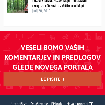
Tekači v naravi, POZOR klopi – enostavni
ukrepi za učinkovito zaščito pred klopi
junij 20, 2019
VESELI BOMO VAŠIH
KOMENTARJEV IN PREDLOGOV
GLEDE NOVEGA PORTALA
LE PIŠITE :)
Uredništvo
Oglaševanje
Piškotki
Izjava o uporabi TF