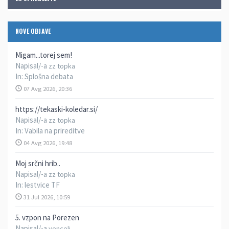
NOVE OBJAVE
Migam...torej sem!
Napisal/-a
zz topka
In:
Splošna debata
07 Avg 2026, 20:36
https://tekaski-koledar.si/
Napisal/-a
zz topka
In:
Vabila na prireditve
04 Avg 2026, 19:48
Moj srčni hrib..
Napisal/-a
zz topka
In:
lestvice TF
31 Jul 2026, 10:59
5. vzpon na Porezen
Napisal/-a
vencelj