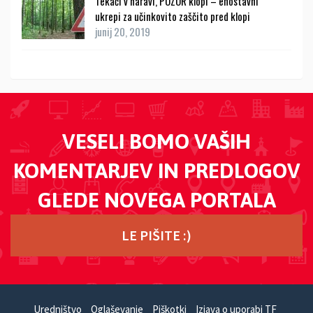
Tekači v naravi, POZOR klopi – enostavni
ukrepi za učinkovito zaščito pred klopi
junij 20, 2019
VESELI BOMO VAŠIH
KOMENTARJEV IN PREDLOGOV
GLEDE NOVEGA PORTALA
LE PIŠITE :)
Uredništvo
Oglaševanje
Piškotki
Izjava o uporabi TF