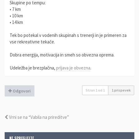
Skupine po tempu:
• 7 km
• 10 km
• 14 km
Tek bo potekal v vodenih skupinah s trenerji in je primeren za
vse rekreativne tekače.
Dobra energija, motivacija in smeh so obvezna oprema.
Udeležba je brezplačna,
prijava je obvezna
.
Stran
1
od
1
1 prispevek
Odgovori
Vrni se na “Vabila na prireditve”
NE SPREGLEJTE