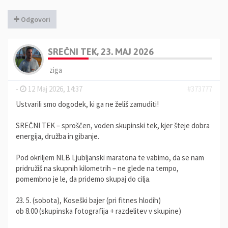
Odgovori
SREČNI TEK, 23. MAJ 2026
ziga
-
12 Maj 2026, 14:37
#373777
Ustvarili smo dogodek, ki ga ne želiš zamuditi!
SREČNI TEK – sproščen, voden skupinski tek, kjer šteje dobra
energija, družba in gibanje.
Pod okriljem NLB Ljubljanski maratona te vabimo, da se nam
pridružiš na skupnih kilometrih – ne glede na tempo,
pomembno je le, da pridemo skupaj do cilja.
23. 5. (sobota), Koseški bajer (pri fitnes hlodih)
ob 8.00 (skupinska fotografija + razdelitev v skupine)