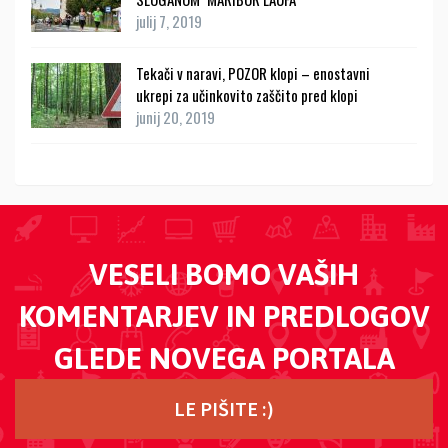
julij 7, 2019
Tekači v naravi, POZOR klopi – enostavni
ukrepi za učinkovito zaščito pred klopi
junij 20, 2019
VESELI BOMO VAŠIH
KOMENTARJEV IN PREDLOGOV
GLEDE NOVEGA PORTALA
LE PIŠITE :)