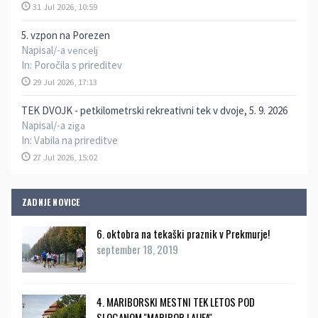
31 Jul 2026, 10:59
5. vzpon na Porezen
Napisal/-a
vencelj
In:
Poročila s prireditev
29 Jul 2026, 17:13
TEK DVOJK - petkilometrski rekreativni tek v dvoje, 5. 9. 2026
Napisal/-a
ziga
In:
Vabila na prireditve
27 Jul 2026, 15:02
ZADNJE NOVICE
6. oktobra na tekaški praznik v Prekmurje!
september 18, 2019
4. MARIBORSKI MESTNI TEK LETOS POD
SLOGANOM ''MARIBOR LAUFA''