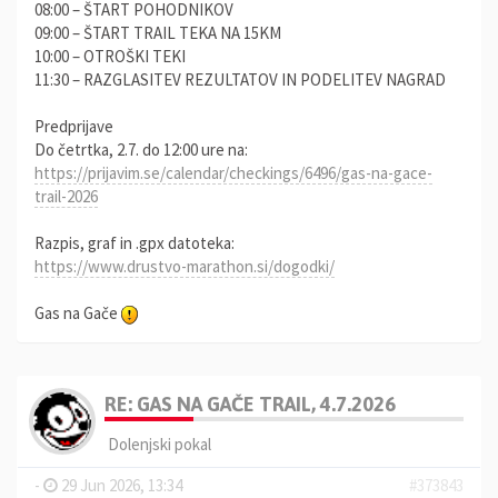
08:00 – ŠTART POHODNIKOV
09:00 – ŠTART TRAIL TEKA NA 15KM
10:00 – OTROŠKI TEKI
11:30 – RAZGLASITEV REZULTATOV IN PODELITEV NAGRAD
Predprijave
Do četrtka, 2.7. do 12:00 ure na:
https://prijavim.se/calendar/checkings/6496/gas-na-gace-
trail-2026
Razpis, graf in .gpx datoteka:
https://www.drustvo-marathon.si/dogodki/
Gas na Gače
RE: GAS NA GAČE TRAIL, 4.7.2026
Dolenjski pokal
-
29 Jun 2026, 13:34
#373843