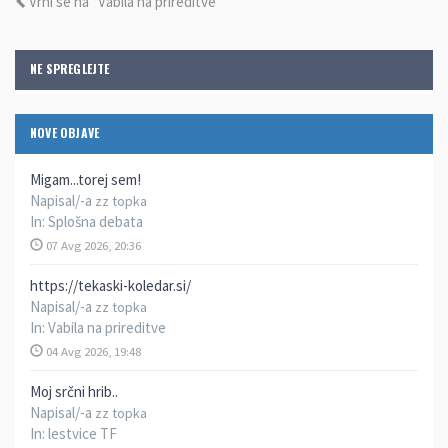
Vrni se na “Vabila na prireditve”
NE SPREGLEJTE
NOVE OBJAVE
Migam...torej sem!
Napisal/-a
zz topka
In:
Splošna debata
07 Avg 2026, 20:36
https://tekaski-koledar.si/
Napisal/-a
zz topka
In:
Vabila na prireditve
04 Avg 2026, 19:48
Moj srčni hrib..
Napisal/-a
zz topka
In:
lestvice TF