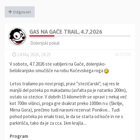
Odgovori
GAS NA GAČE TRAIL, 4.7.2026
Dolenjski pokal
-
14 Maj 2026, 18:23
#373779
V soboto, 4.7.2026 ste vabljeni na Gače, dolenjsko-
belokranjsko smučišče na robu Kočevskega roga
Letos trailamo po novi progi, pravi "stezičarski", saj res le
manjši del poteka po makadamu (asfalta pa je natanko 200m),
ostalo so stezice. V dobrih 15 kilometrih se opravi z nekaj več
kot 700m višinci, proga gre dvakrat preko 1000m n.v. (Škrilje,
Mirna Gora), prečimo tudi naravni rezervat Ponikve... Tudi
pohod poteka po enaki trasi, le da se starta od koče in ne s
parkirišča, tako da je za cca. 1km krajša....
Program