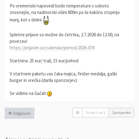
Po vremenski napovedi bodo temperature v soboto
znosnejše, na nadmorski višini 800m pa še kakšno stopinjo
manj, kot v dolini
Spletne prijave so možne do četrtka, 2.7.2026 do 12.00, na
povezavi:
https://prijavim.se/calendar/period/2026-07#
Startnina: 25 eur/ trail, 15 eur/pohod
V startnem paketu vas čaka majica, finišer medalja, gaški
burger in vrečka (darila sponzorjev).
Se vidimo na Gačah
Stran
1
od
1
2 prispevka
Odgovori