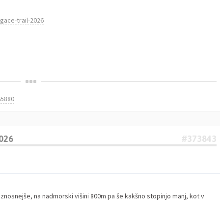
gace-trail-2026
65880
2026
#373843
osnejše, na nadmorski višini 800m pa še kakšno stopinjo manj, kot v