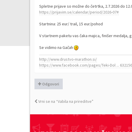
Spletne prijave so možne do četrtka, 2.7.2026 do 12.
https://prijavim.se/calendar/period/2026-07#
Startnina: 25 eur/ trail, 15 eur/pohod
V startnem paketu vas čaka majica, finišer medalja, g
Se vidimo na Gačah
http://www.drustvo-marathon.si/
https://www.facebook.com/pages/Teki-Dol ... 63215
Odgovori
Vrni se na “Vabila na prireditve”