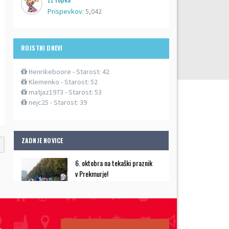
Prispevkov:
5,042
ROJSTNI DNEVI
Henrikeboore
- Starost: 42
Klemenko
- Starost: 52
matjaz1973
- Starost: 53
nejc25
- Starost: 39
ZADNJE NOVICE
6. oktobra na tekaški praznik
v Prekmurje!
september 18, 2019
4. MARIBORSKI MESTNI TEK
LETOS POD SLOGANOM