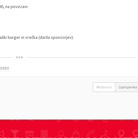
00, na povezavi:
aški burger in vrečka (darila sponzorjev).
65880
Možnosti
2 prispevka