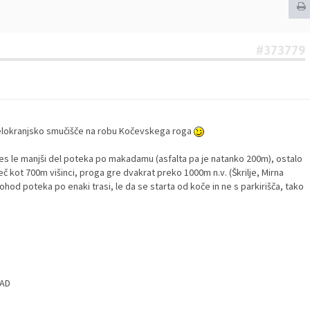
#373779
-belokranjsko smučišče na robu Kočevskega roga
j res le manjši del poteka po makadamu (asfalta pa je natanko 200m), ostalo
eč kot 700m višinci, proga gre dvakrat preko 1000m n.v. (Škrilje, Mirna
ohod poteka po enaki trasi, le da se starta od koče in ne s parkirišča, tako
RAD