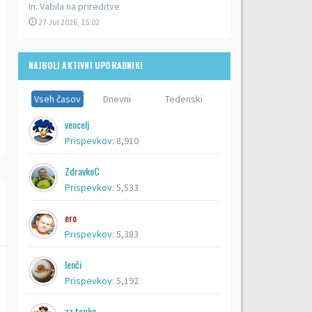
In:
Vabila na prireditve
27 Jul 2026, 15:02
NAJBOLJ AKTIVNI UPORABNIKI
Vseh časov
Dnevni
Tedenski
vencelj
Prispevkov:
8,910
ZdravkoC
Prispevkov:
5,533
ero
Prispevkov:
5,383
lenči
Prispevkov:
5,192
zz topka