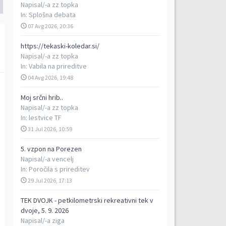
Napisal/-a
zz topka
In:
Splošna debata
07 Avg 2026, 20:36
https://tekaski-koledar.si/
Napisal/-a
zz topka
In:
Vabila na prireditve
04 Avg 2026, 19:48
Moj srčni hrib..
Napisal/-a
zz topka
In:
lestvice TF
31 Jul 2026, 10:59
5. vzpon na Porezen
Napisal/-a
vencelj
In:
Poročila s prireditev
29 Jul 2026, 17:13
TEK DVOJK - petkilometrski rekreativni tek v
dvoje, 5. 9. 2026
Napisal/-a
ziga