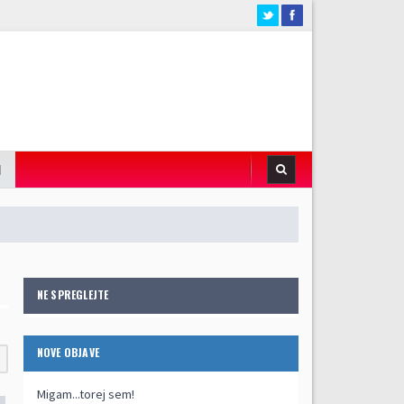
I
NE SPREGLEJTE
NOVE OBJAVE
Migam...torej sem!