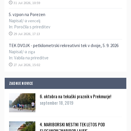
31 Jul 2026, 10:59
5. vzpon na Porezen
Napisal/-a
vencelj
In:
Poročila s prireditev
29 Jul 2026, 17:13
TEK DVOJK - petkilometrski rekreativni tek v dvoje, 5. 9. 2026
Napisal/-a
ziga
In:
Vabila na prireditve
27 Jul 2026, 15:02
ZADNJE NOVICE
6. oktobra na tekaški praznik v Prekmurje!
september 18, 2019
4. MARIBORSKI MESTNI TEK LETOS POD
SLOGANOM ''MARIBOR LAUFA''