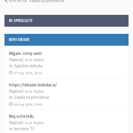
Vrni se na “Vabila na prireditve”
NE SPREGLEJTE
NOVE OBJAVE
Migam...torej sem!
Napisal/-a
zz topka
In:
Splošna debata
07 Avg 2026, 20:36
https://tekaski-koledar.si/
Napisal/-a
zz topka
In:
Vabila na prireditve
04 Avg 2026, 19:48
Moj srčni hrib..
Napisal/-a
zz topka
In:
lestvice TF