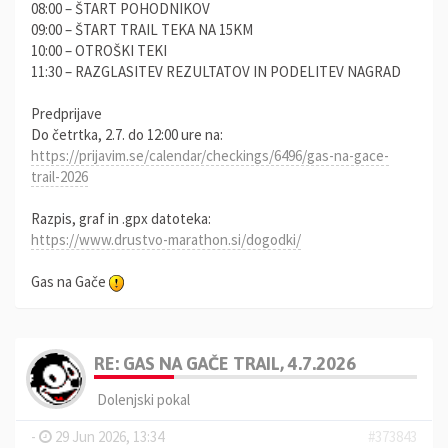
08:00 – ŠTART POHODNIKOV
09:00 – ŠTART TRAIL TEKA NA 15KM
10:00 – OTROŠKI TEKI
11:30 – RAZGLASITEV REZULTATOV IN PODELITEV NAGRAD
Predprijave
Do četrtka, 2.7. do 12:00 ure na:
https://prijavim.se/calendar/checkings/6496/gas-na-gace-
trail-2026
Razpis, graf in .gpx datoteka:
https://www.drustvo-marathon.si/dogodki/
Gas na Gače
RE: GAS NA GAČE TRAIL, 4.7.2026
Dolenjski pokal
-
29 Jun 2026, 13:34
#373843