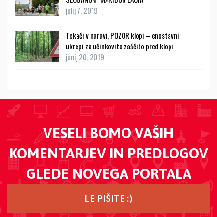
julij 7, 2019
Tekači v naravi, POZOR klopi – enostavni
ukrepi za učinkovito zaščito pred klopi
junij 20, 2019
VESELI BOMO VAŠIH
KOMENTARJEV IN PREDLOGOV
GLEDE NOVEGA PORTALA
LE PIŠITE :)