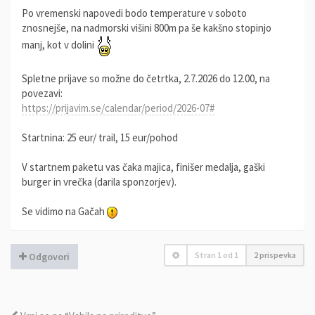
Po vremenski napovedi bodo temperature v soboto
znosnejše, na nadmorski višini 800m pa še kakšno stopinjo
manj, kot v dolini
Spletne prijave so možne do četrtka, 2.7.2026 do 12.00, na
povezavi:
https://prijavim.se/calendar/period/2026-07#
Startnina: 25 eur/ trail, 15 eur/pohod
V startnem paketu vas čaka majica, finišer medalja, gaški
burger in vrečka (darila sponzorjev).
Se vidimo na Gačah
Stran
1
od
1
2 prispevka
Odgovori