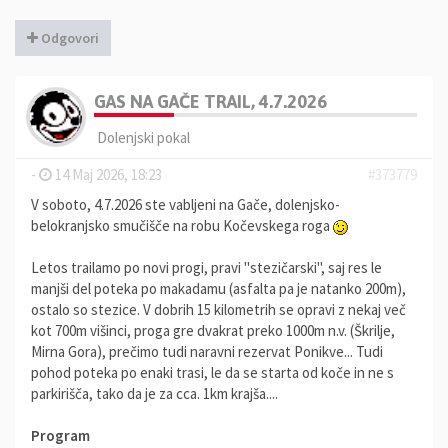
Odgovori
GAS NA GAČE TRAIL, 4.7.2026
Dolenjski pokal
-
14 Maj 2026, 18:23
#373779
V soboto, 4.7.2026 ste vabljeni na Gače, dolenjsko-
belokranjsko smučišče na robu Kočevskega roga
Letos trailamo po novi progi, pravi "stezičarski", saj res le
manjši del poteka po makadamu (asfalta pa je natanko 200m),
ostalo so stezice. V dobrih 15 kilometrih se opravi z nekaj več
kot 700m višinci, proga gre dvakrat preko 1000m n.v. (Škrilje,
Mirna Gora), prečimo tudi naravni rezervat Ponikve... Tudi
pohod poteka po enaki trasi, le da se starta od koče in ne s
parkirišča, tako da je za cca. 1km krajša....
Program