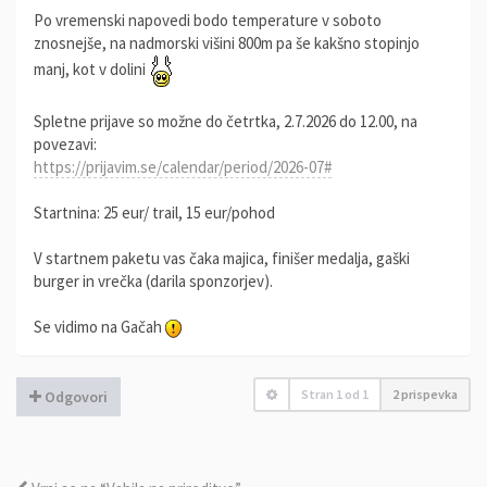
Po vremenski napovedi bodo temperature v soboto
znosnejše, na nadmorski višini 800m pa še kakšno stopinjo
manj, kot v dolini
Spletne prijave so možne do četrtka, 2.7.2026 do 12.00, na
povezavi:
https://prijavim.se/calendar/period/2026-07#
Startnina: 25 eur/ trail, 15 eur/pohod
V startnem paketu vas čaka majica, finišer medalja, gaški
burger in vrečka (darila sponzorjev).
Se vidimo na Gačah
Stran
1
od
1
2 prispevka
Odgovori