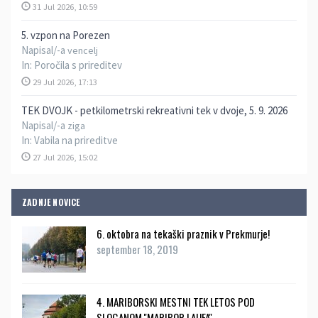
31 Jul 2026, 10:59
5. vzpon na Porezen
Napisal/-a
vencelj
In:
Poročila s prireditev
29 Jul 2026, 17:13
TEK DVOJK - petkilometrski rekreativni tek v dvoje, 5. 9. 2026
Napisal/-a
ziga
In:
Vabila na prireditve
27 Jul 2026, 15:02
ZADNJE NOVICE
6. oktobra na tekaški praznik v Prekmurje!
september 18, 2019
4. MARIBORSKI MESTNI TEK LETOS POD
SLOGANOM ''MARIBOR LAUFA''