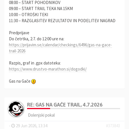
08:00 – ŠTART POHODNIKOV
09:00 – ŠTART TRAIL TEKA NA 15KM
10:00 – OTROŠKI TEKI
11:30 – RAZGLASITEV REZULTATOV IN PODELITEV NAGRAD
Predprijave
Do četrtka, 2.7. do 12:00 ure na:
https://prijavim.se/calendar/checkings/6496/gas-na-gace-
trail-2026
Razpis, graf in .gpx datoteka:
https://www.drustvo-marathon.si/dogodki/
Gas na Gače
RE: GAS NA GAČE TRAIL, 4.7.2026
Dolenjski pokal
-
29 Jun 2026, 13:34
#373843