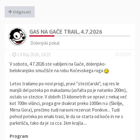
Odgovori
GAS NA GAČE TRAIL, 4.7.2026
Dolenjski pokal
-
14 Maj 2026, 18:23
#373779
V soboto, 4.7.2026 ste vabljeni na Gače, dolenjsko-
belokranjsko smučišče na robu Kočevskega roga
Letos trailamo po novi progi, pravi "stezičarski", saj res le
manjši del poteka po makadamu (asfalta pa je natanko 200m),
ostalo so stezice. V dobrih 15 kilometrih se opravi z nekaj več
kot 700m višinci, proga gre dvakrat preko 1000m n.v. (Škrilje,
Mirna Gora), prečimo tudi naravni rezervat Ponikve... Tudi
pohod poteka po enaki trasi, le da se starta od koče in ne s
parkirišča, tako da je za cca. 1km krajša....
Program