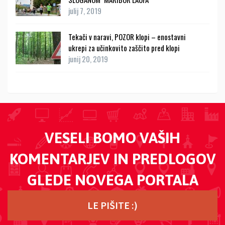
julij 7, 2019
Tekači v naravi, POZOR klopi – enostavni
ukrepi za učinkovito zaščito pred klopi
junij 20, 2019
VESELI BOMO VAŠIH
KOMENTARJEV IN PREDLOGOV
GLEDE NOVEGA PORTALA
LE PIŠITE :)