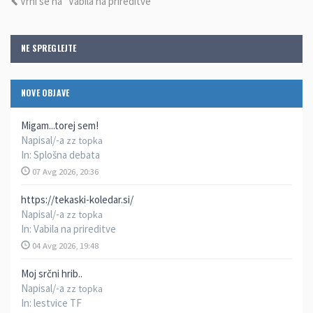
Vrni se na “Vabila na prireditve”
NE SPREGLEJTE
NOVE OBJAVE
Migam...torej sem!
Napisal/-a
zz topka
In:
Splošna debata
07 Avg 2026, 20:36
https://tekaski-koledar.si/
Napisal/-a
zz topka
In:
Vabila na prireditve
04 Avg 2026, 19:48
Moj srčni hrib..
Napisal/-a
zz topka
In:
lestvice TF