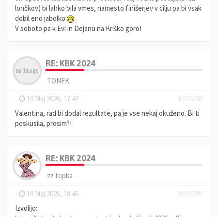
lončkov) bi lahko bila vmes, namesto finišerjev v cilju pa bi vsak
dobil eno jabolko
V soboto pa k Evi in Dejanu na Kriško goro!
RE: KBK 2024
TONEK
-
19 Maj 2026, 17:47
#373788
Valentina, rad bi dodal rezultate, pa je vse nekaj okuženo. Bi ti
poskusila, prosim?!
RE: KBK 2024
zz topka
-
19 Maj 2026, 18:46
#373789
Izvolijo: