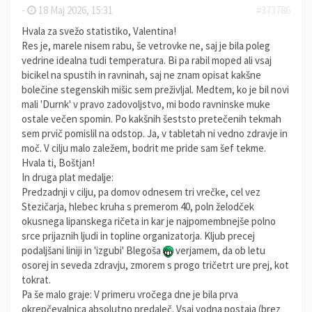
-
18 Maj 2026, 15:31
#373786
Hvala za svežo statistiko, Valentina!
Res je, marele nisem rabu, še vetrovke ne, saj je bila poleg
vedrine idealna tudi temperatura. Bi pa rabil moped ali vsaj
bicikel na spustih in ravninah, saj ne znam opisat kakšne
bolečine stegenskih mišic sem preživljal. Medtem, ko je bil novi
mali 'Durnk' v pravo zadovoljstvo, mi bodo ravninske muke
ostale večen spomin. Po kakšnih šeststo pretečenih tekmah
sem prvič pomislil na odstop. Ja, v tabletah ni vedno zdravje in
moč. V cilju malo zaležem, bodrit me pride sam šef tekme.
Hvala ti, Boštjan!
In druga plat medalje:
Predzadnji v cilju, pa domov odnesem tri vrečke, cel vez
Stezičarja, hlebec kruha s premerom 40, poln želodček
okusnega lipanskega ričeta in kar je najpomembnejše polno
srce prijaznih ljudi in topline organizatorja. Kljub precej
podaljšani liniji in 'izgubi' Blegoša
verjamem, da ob letu
osorej in seveda zdravju, zmorem s progo tričetrt ure prej, kot
tokrat.
Pa še malo graje: V primeru vročega dne je bila prva
okrepčevalnica absolutno predaleč. Vsaj vodna postaja (brez