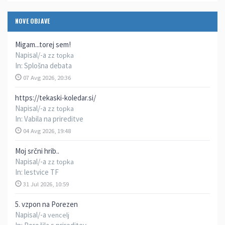
NOVE OBJAVE
Migam...torej sem!
Napisal/-a
zz topka
In:
Splošna debata
07 Avg 2026, 20:36
https://tekaski-koledar.si/
Napisal/-a
zz topka
In:
Vabila na prireditve
04 Avg 2026, 19:48
Moj srčni hrib..
Napisal/-a
zz topka
In:
lestvice TF
31 Jul 2026, 10:59
5. vzpon na Porezen
Napisal/-a
vencelj