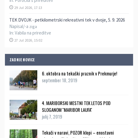
In:
Poročila s prireditev
29 Jul 2026, 17:13
TEK DVOJK - petkilometrski rekreativni tek v dvoje, 5. 9. 2026
Napisal/-a
ziga
In:
Vabila na prireditve
27 Jul 2026, 15:02
ZADNJE NOVICE
6. oktobra na tekaški praznik v Prekmurje!
september 18, 2019
4. MARIBORSKI MESTNI TEK LETOS POD
SLOGANOM ''MARIBOR LAUFA''
julij 7, 2019
Tekači v naravi, POZOR klopi – enostavni