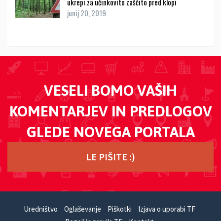
ukrepi za učinkovito zaščito pred klopi
junij 20, 2019
VESELI BOMO VAŠIH
KOMENTARJEV IN PREDLOGOV
GLEDE NOVEGA PORTALA
LE PIŠITE :)
Uredništvo
Oglaševanje
Piškotki
Izjava o uporabi TF