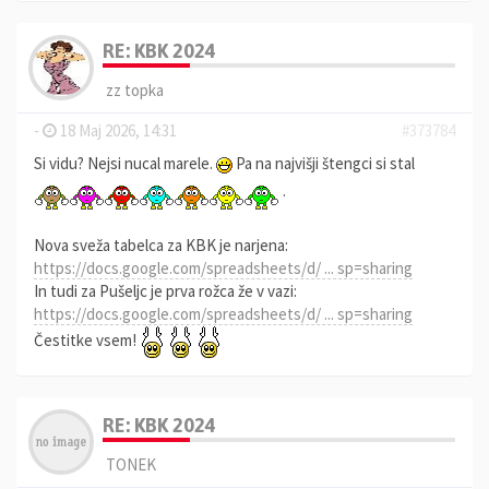
RE: KBK 2024
zz topka
-
18 Maj 2026, 14:31
#373784
Si vidu? Nejsi nucal marele.
Pa na najvišji štengci si stal
.
Nova sveža tabelca za KBK je narjena:
https://docs.google.com/spreadsheets/d/ ... sp=sharing
In tudi za Pušeljc je prva rožca že v vazi:
https://docs.google.com/spreadsheets/d/ ... sp=sharing
Čestitke vsem!
RE: KBK 2024
TONEK