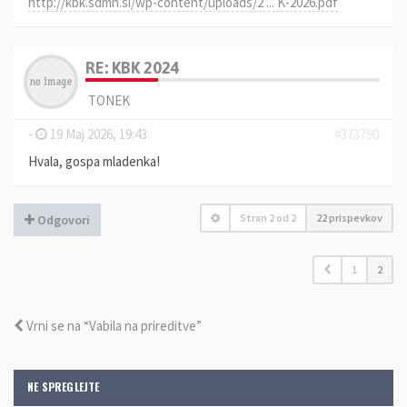
http://kbk.sdmh.si/wp-content/uploads/2 ... K-2026.pdf
RE: KBK 2024
TONEK
-
19 Maj 2026, 19:43
#373790
Hvala, gospa mladenka!
Stran
2
od
2
22 prispevkov
Odgovori
1
2
Vrni se na “Vabila na prireditve”
NE SPREGLEJTE