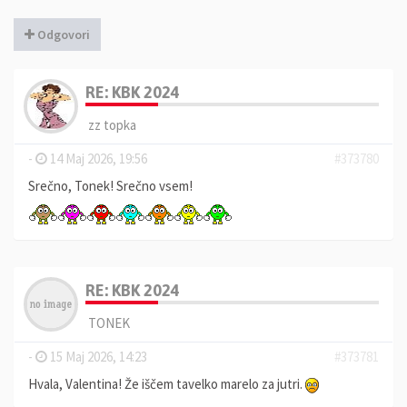
Odgovori
RE: KBK 2024
zz topka
-
14 Maj 2026, 19:56
#373780
Srečno, Tonek! Srečno vsem!
RE: KBK 2024
TONEK
-
15 Maj 2026, 14:23
#373781
Hvala, Valentina! Že iščem tavelko marelo za jutri.