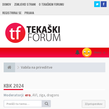
DOMOV
ZEMLJEVID STRANI
O TEKAŠKEM FORUMU
REGISTRIRAJ SE
PRIJAVA
Menu
≡
Vabila na prireditve
KBK 2024
Moderatorji:
ero
,
AVI
,
ziga
,
dragons
22 prispevkov